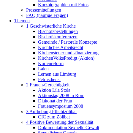
Kurzbiographien mit Fotos
Pressemitteilungen
FAQ (häufige Fragen)
Themen
1 Geschwisterliche Kirche
Bischofsbestellungen
Bischofskonferenzen
Gemeinde / Pastorale Konzepte
Kirchliches Arbeitsrecht
Kirchensteuer und -finanzierung
KirchenVolksPredigt (Aktion)
Kurienreform
Laien
Lernen aus Limburg
Petrusdienst
2 Frauen-Gerechtigkeit
Aktion Lila Stola
Aktionstag 2008 in Rom
Diakonat der Frau
Frauensymposium 2008
3 Aufhebung Pflichtzölibat
CIC zum Zölibat
4 Positive Bewertung der Sexualität
Dokumentation Sexuelle Gewalt
Sexualisierte Gewalt