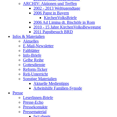
ARCHIV: Aktionen und Treffen
2002 - 2013 Weltjugendtage
2006 Papst in Bayern
KirchenVolksBriefe
2006 Ad Limina dt. Bischöfe in Rom
2010 - 15 Jahre KirchenVolksBewegung
2011 Papstbesuch BRD
Infos & Materialien
Aktuelles
E-Mail-Newsletter
Faltblätter
Info-Briefe
Gelbe Reihe
Gottesdienste
Reform-Ticker
Reli-Unterricht
Sonstige Materialien
Aktuelle Medientipps
Arbeitshilfe Familien-Synode
Presse
LeserInnen-Briefe
Presse-Echo
Pressekontakte
Pressematerial
fact sheets