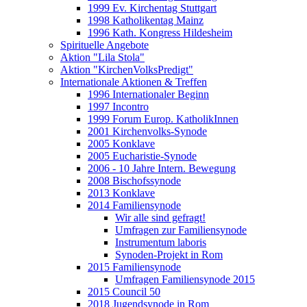
1999 Ev. Kirchentag Stuttgart
1998 Katholikentag Mainz
1996 Kath. Kongress Hildesheim
Spirituelle Angebote
Aktion "Lila Stola"
Aktion "KirchenVolksPredigt"
Internationale Aktionen & Treffen
1996 Internationaler Beginn
1997 Incontro
1999 Forum Europ. KatholikInnen
2001 Kirchenvolks-Synode
2005 Konklave
2005 Eucharistie-Synode
2006 - 10 Jahre Intern. Bewegung
2008 Bischofssynode
2013 Konklave
2014 Familiensynode
Wir alle sind gefragt!
Umfragen zur Familiensynode
Instrumentum laboris
Synoden-Projekt in Rom
2015 Familiensynode
Umfragen Familiensynode 2015
2015 Council 50
2018 Jugendsynode in Rom