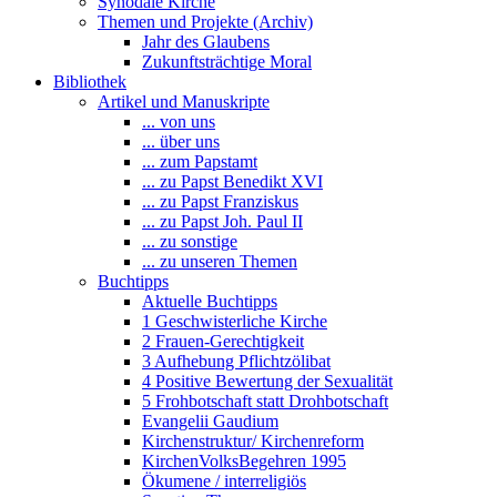
Synodale Kirche
Themen und Projekte (Archiv)
Jahr des Glaubens
Zukunftsträchtige Moral
Bibliothek
Artikel und Manuskripte
... von uns
... über uns
... zum Papstamt
... zu Papst Benedikt XVI
... zu Papst Franziskus
... zu Papst Joh. Paul II
... zu sonstige
... zu unseren Themen
Buchtipps
Aktuelle Buchtipps
1 Geschwisterliche Kirche
2 Frauen-Gerechtigkeit
3 Aufhebung Pflichtzölibat
4 Positive Bewertung der Sexualität
5 Frohbotschaft statt Drohbotschaft
Evangelii Gaudium
Kirchenstruktur/ Kirchenreform
KirchenVolksBegehren 1995
Ökumene / interreligiös