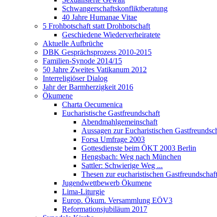
Schwangerschaftskonfliktberatung
40 Jahre Humanae Vitae
5 Frohbotschaft statt Drohbotschaft
Geschiedene Wiederverheiratete
Aktuelle Aufbrüche
DBK Gesprächsprozess 2010-2015
Familien-Synode 2014/15
50 Jahre Zweites Vatikanum 2012
Interreligiöser Dialog
Jahr der Barmherzigkeit 2016
Ökumene
Charta Oecumenica
Eucharistische Gastfreundschaft
Abendmahlgemeinschaft
Aussagen zur Eucharistischen Gastfreundsch
Forsa Umfrage 2003
Gottesdienste beim ÖKT 2003 Berlin
Hengsbach: Weg nach München
Sattler: Schwierige Weg ...
Thesen zur eucharistischen Gastfreundschaf
Jugendwettbewerb Ökumene
Lima-Liturgie
Europ. Ökum. Versammlung EÖV3
Reformationsjubiläum 2017