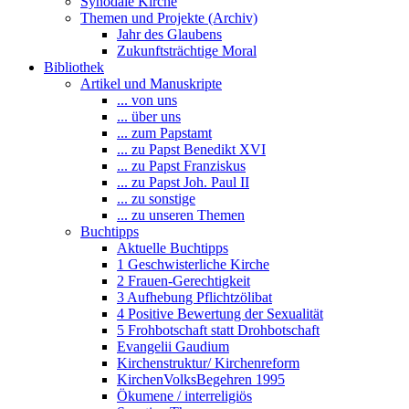
Synodale Kirche
Themen und Projekte (Archiv)
Jahr des Glaubens
Zukunftsträchtige Moral
Bibliothek
Artikel und Manuskripte
... von uns
... über uns
... zum Papstamt
... zu Papst Benedikt XVI
... zu Papst Franziskus
... zu Papst Joh. Paul II
... zu sonstige
... zu unseren Themen
Buchtipps
Aktuelle Buchtipps
1 Geschwisterliche Kirche
2 Frauen-Gerechtigkeit
3 Aufhebung Pflichtzölibat
4 Positive Bewertung der Sexualität
5 Frohbotschaft statt Drohbotschaft
Evangelii Gaudium
Kirchenstruktur/ Kirchenreform
KirchenVolksBegehren 1995
Ökumene / interreligiös