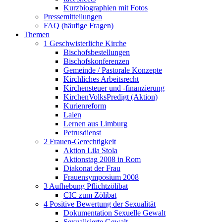
Kurzbiographien mit Fotos
Pressemitteilungen
FAQ (häufige Fragen)
Themen
1 Geschwisterliche Kirche
Bischofsbestellungen
Bischofskonferenzen
Gemeinde / Pastorale Konzepte
Kirchliches Arbeitsrecht
Kirchensteuer und -finanzierung
KirchenVolksPredigt (Aktion)
Kurienreform
Laien
Lernen aus Limburg
Petrusdienst
2 Frauen-Gerechtigkeit
Aktion Lila Stola
Aktionstag 2008 in Rom
Diakonat der Frau
Frauensymposium 2008
3 Aufhebung Pflichtzölibat
CIC zum Zölibat
4 Positive Bewertung der Sexualität
Dokumentation Sexuelle Gewalt
Sexualisierte Gewalt