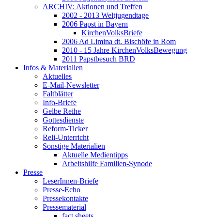
ARCHIV: Aktionen und Treffen
2002 - 2013 Weltjugendtage
2006 Papst in Bayern
KirchenVolksBriefe
2006 Ad Limina dt. Bischöfe in Rom
2010 - 15 Jahre KirchenVolksBewegung
2011 Papstbesuch BRD
Infos & Materialien
Aktuelles
E-Mail-Newsletter
Faltblätter
Info-Briefe
Gelbe Reihe
Gottesdienste
Reform-Ticker
Reli-Unterricht
Sonstige Materialien
Aktuelle Medientipps
Arbeitshilfe Familien-Synode
Presse
LeserInnen-Briefe
Presse-Echo
Pressekontakte
Pressematerial
fact sheets