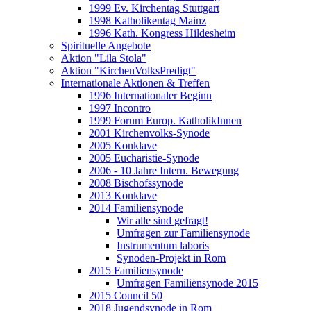
1999 Ev. Kirchentag Stuttgart
1998 Katholikentag Mainz
1996 Kath. Kongress Hildesheim
Spirituelle Angebote
Aktion "Lila Stola"
Aktion "KirchenVolksPredigt"
Internationale Aktionen & Treffen
1996 Internationaler Beginn
1997 Incontro
1999 Forum Europ. KatholikInnen
2001 Kirchenvolks-Synode
2005 Konklave
2005 Eucharistie-Synode
2006 - 10 Jahre Intern. Bewegung
2008 Bischofssynode
2013 Konklave
2014 Familiensynode
Wir alle sind gefragt!
Umfragen zur Familiensynode
Instrumentum laboris
Synoden-Projekt in Rom
2015 Familiensynode
Umfragen Familiensynode 2015
2015 Council 50
2018 Jugendsynode in Rom