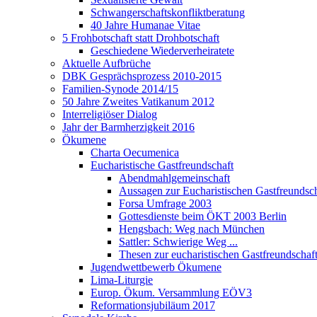
Schwangerschaftskonfliktberatung
40 Jahre Humanae Vitae
5 Frohbotschaft statt Drohbotschaft
Geschiedene Wiederverheiratete
Aktuelle Aufbrüche
DBK Gesprächsprozess 2010-2015
Familien-Synode 2014/15
50 Jahre Zweites Vatikanum 2012
Interreligiöser Dialog
Jahr der Barmherzigkeit 2016
Ökumene
Charta Oecumenica
Eucharistische Gastfreundschaft
Abendmahlgemeinschaft
Aussagen zur Eucharistischen Gastfreundsch
Forsa Umfrage 2003
Gottesdienste beim ÖKT 2003 Berlin
Hengsbach: Weg nach München
Sattler: Schwierige Weg ...
Thesen zur eucharistischen Gastfreundschaf
Jugendwettbewerb Ökumene
Lima-Liturgie
Europ. Ökum. Versammlung EÖV3
Reformationsjubiläum 2017