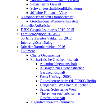
Sexualisierte Gewalt
Schwangerschaftskonfliktberatung
40 Jahre Humanae Vitae
5 Frohbotschaft statt Drohbotschaft
Geschiedene Wiederverheiratete
Aktuelle Aufbrüche
DBK Gesprächsprozess 2010-2015
Familien-Synode 2014/15
50 Jahre Zweites Vatikanum 2012
Interreligiöser Dialog
Jahr der Barmherzigkeit 2016
Ökumene
Charta Oecumenica
Eucharistische Gastfreundschaft
Abendmahlgemeinschaft
Aussagen zur Eucharistischen
Gastfreundschaft
Forsa Umfrage 2003
Gottesdienste beim ÖKT 2003 Berlin
Hengsbach: Weg nach München
Sattler: Schwierige Weg ...
Thesen zur eucharistischen
Gastfreundschaft
Jugendwettbewerb Ökumene