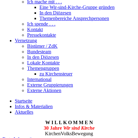
Ich mache mit . . .
Eine Wir-sind-Kirche-Gruppe gründen
In den Diözesen
Themenbereiche Ansprechpersonen
Ich spende . . .
Kontakt
Pressekontakte
Vernetzung
Bistümer / ZdK
Bundesteam
In den Diözesen
Lokale Kontakte
Themengruppen
zu Kirchensteuer
International
Externe Gruppierungen
Externe Aktionen
Startseite
Infos & Materialien
Aktuelles
W I L L K O M M E N
30 Jahre
Wir sind Kirche
KirchenVolksBewegung