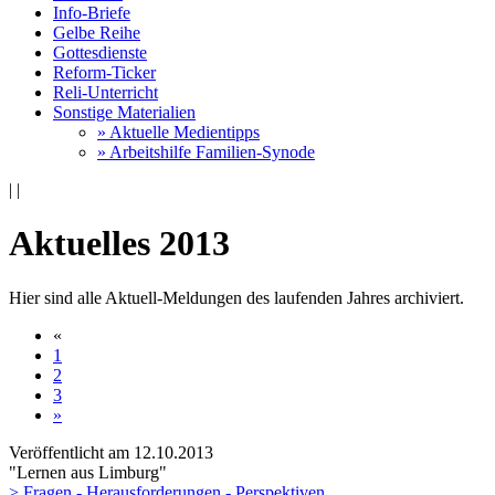
Info-Briefe
Gelbe Reihe
Gottesdienste
Reform-Ticker
Reli-Unterricht
Sonstige Materialien
» Aktuelle Medientipps
» Arbeitshilfe Familien-Synode
|
|
Aktuelles 2013
Hier sind alle Aktuell-Meldungen des laufenden Jahres archiviert.
«
1
2
3
»
Veröffentlicht am 12­.10.2013
"Lernen aus Limburg"
> Fragen - Herausforderungen - Perspektiven