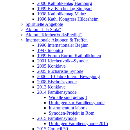
2000 Katholikentag Hamburg
1999 Ev. Kirchentag Stuttgart
1998 Katholikentag Mainz
1996 Kath. Kongress Hildesheim
Spirituelle Angebote
Aktion "Lila Stola"
Aktion "KirchenVolksPredigt"
Internationale Aktionen & Treffen
1996 Internationaler Beginn
1997 Incontro
1999 Forum Europ. KatholikInnen
2001 Kirchenvolks-Synode
2005 Konklave
2005 Eucharistie-Synode
2006 - 10 Jahre Intern. Bewegung
2008 Bischofssynode
2013 Konklave
2014 Familiensynode
Wir alle sind gefragt!
Umfragen zur Familiensynode
Instrumentum laboris
Synoden-Projekt in Rom
2015 Familiensynode
Umfragen Familiensynode 2015
2015 Council 50