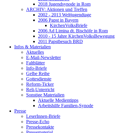
2018 Jugendsynode in Rom
ARCHIV: Aktionen und Treffen
2002 - 2013 Weltjugendtage
2006 Papst in Bayern
KirchenVolksBriefe
2006 Ad Limina dt. Bischöfe in Rom
2010 - 15 Jahre KirchenVolksBewegung
2011 Papstbesuch BRD
Infos & Materialien
Aktuelles
E-Mail-Newsletter
Faltblätter
Info-Briefe
Gelbe Reihe
Gottesdienste
Reform-Ticker
Reli-Unterricht
Sonstige Materialien
Aktuelle Medientipps
Arbeitshilfe Familien-Synode
Presse
LeserInnen-Briefe
Presse-Echo
Pressekontakte
Pressematerial