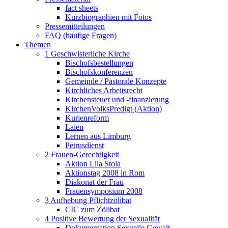
fact sheets
Kurzbiographien mit Fotos
Pressemitteilungen
FAQ (häufige Fragen)
Themen
1 Geschwisterliche Kirche
Bischofsbestellungen
Bischofskonferenzen
Gemeinde / Pastorale Konzepte
Kirchliches Arbeitsrecht
Kirchensteuer und -finanzierung
KirchenVolksPredigt (Aktion)
Kurienreform
Laien
Lernen aus Limburg
Petrusdienst
2 Frauen-Gerechtigkeit
Aktion Lila Stola
Aktionstag 2008 in Rom
Diakonat der Frau
Frauensymposium 2008
3 Aufhebung Pflichtzölibat
CIC zum Zölibat
4 Positive Bewertung der Sexualität
Dokumentation Sexuelle Gewalt