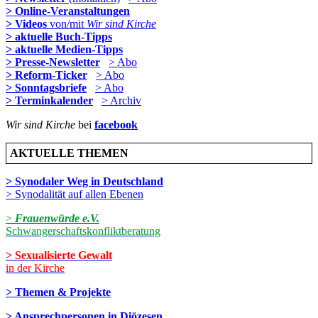
> Online-Veranstaltungen
> Videos
von/mit
Wir sind Kirche
> aktuelle Buch-Tipps
> aktuelle Medien-Tipps
> Presse-Newsletter
> Abo
> Reform-Ticker
> Abo
> Sonntagsbriefe
> Abo
> Terminkalender
> Archiv
Wir sind Kirche
bei
facebook
AKTUELLE THEMEN
> Synodaler Weg in Deutschland
> Synodalität auf allen Ebenen
>
Frauenwürde e.V.
Schwangerschaftskonfliktberatung
> Sexualisierte Gewalt
in der Kirche
> Themen & Projekte
> Ansprechpersonen in Diözesen