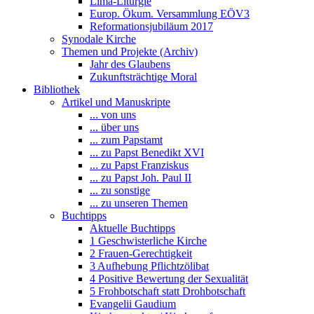
Lima-Liturgie
Europ. Ökum. Versammlung EÖV3
Reformationsjubiläum 2017
Synodale Kirche
Themen und Projekte (Archiv)
Jahr des Glaubens
Zukunftsträchtige Moral
Bibliothek
Artikel und Manuskripte
... von uns
... über uns
... zum Papstamt
... zu Papst Benedikt XVI
... zu Papst Franziskus
... zu Papst Joh. Paul II
... zu sonstige
... zu unseren Themen
Buchtipps
Aktuelle Buchtipps
1 Geschwisterliche Kirche
2 Frauen-Gerechtigkeit
3 Aufhebung Pflichtzölibat
4 Positive Bewertung der Sexualität
5 Frohbotschaft statt Drohbotschaft
Evangelii Gaudium