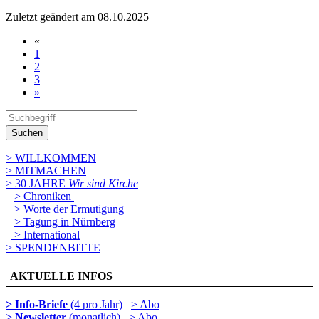
Zuletzt geändert am 08­.10.2025
«
1
2
3
»
Suchen
> WILLKOMMEN
> MITMACHEN
> 30 JAHRE
Wir sind Kirche
> Chroniken
> Worte der Ermutigung
> Tagung in Nürnberg
> International
> SPENDENBITTE
AKTUELLE INFOS
> Info-Briefe
(4 pro Jahr)
> Abo
> Newsletter
(monatlich)
> Abo