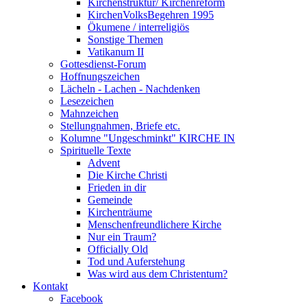
Kirchenstruktur/ Kirchenreform
KirchenVolksBegehren 1995
Ökumene / interreligiös
Sonstige Themen
Vatikanum II
Gottesdienst-Forum
Hoffnungszeichen
Lächeln - Lachen - Nachdenken
Lesezeichen
Mahnzeichen
Stellungnahmen, Briefe etc.
Kolumne "Ungeschminkt" KIRCHE IN
Spirituelle Texte
Advent
Die Kirche Christi
Frieden in dir
Gemeinde
Kirchenträume
Menschenfreundlichere Kirche
Nur ein Traum?
Officially Old
Tod und Auferstehung
Was wird aus dem Christentum?
Kontakt
Facebook