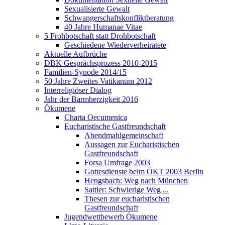
Sexualisierte Gewalt
Schwangerschaftskonfliktberatung
40 Jahre Humanae Vitae
5 Frohbotschaft statt Drohbotschaft
Geschiedene Wiederverheiratete
Aktuelle Aufbrüche
DBK Gesprächsprozess 2010-2015
Familien-Synode 2014/15
50 Jahre Zweites Vatikanum 2012
Interreligiöser Dialog
Jahr der Barmherzigkeit 2016
Ökumene
Charta Oecumenica
Eucharistische Gastfreundschaft
Abendmahlgemeinschaft
Aussagen zur Eucharistischen
Gastfreundschaft
Forsa Umfrage 2003
Gottesdienste beim ÖKT 2003 Berlin
Hengsbach: Weg nach München
Sattler: Schwierige Weg ...
Thesen zur eucharistischen
Gastfreundschaft
Jugendwettbewerb Ökumene