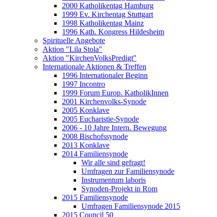
2000 Katholikentag Hamburg
1999 Ev. Kirchentag Stuttgart
1998 Katholikentag Mainz
1996 Kath. Kongress Hildesheim
Spirituelle Angebote
Aktion "Lila Stola"
Aktion "KirchenVolksPredigt"
Internationale Aktionen & Treffen
1996 Internationaler Beginn
1997 Incontro
1999 Forum Europ. KatholikInnen
2001 Kirchenvolks-Synode
2005 Konklave
2005 Eucharistie-Synode
2006 - 10 Jahre Intern. Bewegung
2008 Bischofssynode
2013 Konklave
2014 Familiensynode
Wir alle sind gefragt!
Umfragen zur Familiensynode
Instrumentum laboris
Synoden-Projekt in Rom
2015 Familiensynode
Umfragen Familiensynode 2015
2015 Council 50