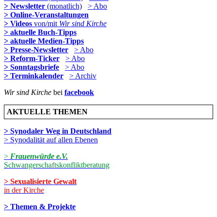
> Newsletter
(monatlich)
> Abo
> Online-Veranstaltungen
> Videos
von/mit
Wir sind Kirche
> aktuelle Buch-Tipps
> aktuelle Medien-Tipps
> Presse-Newsletter
> Abo
> Reform-Ticker
> Abo
> Sonntagsbriefe
> Abo
> Terminkalender
> Archiv
Wir sind Kirche
bei
facebook
AKTUELLE THEMEN
> Synodaler Weg in Deutschland
> Synodalität auf allen Ebenen
>
Frauenwürde e.V.
Schwangerschaftskonfliktberatung
> Sexualisierte Gewalt
in der Kirche
> Themen & Projekte