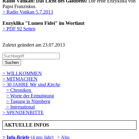
Radio Vatikan: Das Licht des Glaubens:
Die erste Enzyklika von
Papst Franziskus
> Radio Vatikan 5.7.2013
Enzyklika "Lumen Fidei" im Wortlaut
> PDF 92 Seiten
Zuletzt geändert am 23­.07.2013
Suchen
> WILLKOMMEN
> MITMACHEN
> 30 JAHRE
Wir sind Kirche
> Chroniken
> Worte der Ermutigung
> Tagung in Nürnberg
> International
> SPENDENBITTE
AKTUELLE INFOS
> Info-Briefe
(4 pro Jahr)
> Abo