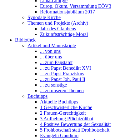
Lima-Liturgie
Europ. Ökum. Versammlung EÖV3
Reformationsjubiläum 2017
Synodale Kirche
Themen und Projekte (Archiv)
Jahr des Glaubens
Zukunftsträchtige Moral
Bibliothek
Artikel und Manuskripte
... von uns
... über uns
... zum Papstamt
... zu Papst Benedikt XVI
... zu Papst Franziskus
... zu Papst Joh. Paul II
... zu sonstige
... zu unseren Themen
Buchtipps
Aktuelle Buchtipps
1 Geschwisterliche Kirche
2 Frauen-Gerechtigkeit
3 Aufhebung Pflichtzölibat
4 Positive Bewertung der Sexualität
5 Frohbotschaft statt Drohbotschaft
Evangelii Gaudium