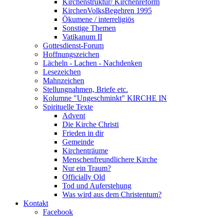
Kirchenstruktur/ Kirchenreform
KirchenVolksBegehren 1995
Ökumene / interreligiös
Sonstige Themen
Vatikanum II
Gottesdienst-Forum
Hoffnungszeichen
Lächeln - Lachen - Nachdenken
Lesezeichen
Mahnzeichen
Stellungnahmen, Briefe etc.
Kolumne "Ungeschminkt" KIRCHE IN
Spirituelle Texte
Advent
Die Kirche Christi
Frieden in dir
Gemeinde
Kirchenträume
Menschenfreundlichere Kirche
Nur ein Traum?
Officially Old
Tod und Auferstehung
Was wird aus dem Christentum?
Kontakt
Facebook