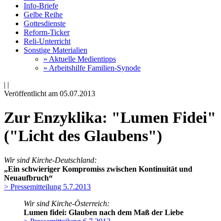
Info-Briefe
Gelbe Reihe
Gottesdienste
Reform-Ticker
Reli-Unterricht
Sonstige Materialien
» Aktuelle Medientipps
» Arbeitshilfe Familien-Synode
|
|
Veröffentlicht am 05­.07.2013
Zur Enzyklika: "Lumen Fidei"
("Licht des Glaubens")
Wir sind Kirche-Deutschland:
„Ein schwieriger Kompromiss zwischen Kontinuität und
Neuaufbruch“
> Pressemitteilung 5.7.2013
Wir sind Kirche-Österreich:
Lumen fidei: Glauben nach dem Maß der Liebe