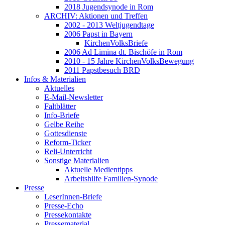
2018 Jugendsynode in Rom
ARCHIV: Aktionen und Treffen
2002 - 2013 Weltjugendtage
2006 Papst in Bayern
KirchenVolksBriefe
2006 Ad Limina dt. Bischöfe in Rom
2010 - 15 Jahre KirchenVolksBewegung
2011 Papstbesuch BRD
Infos & Materialien
Aktuelles
E-Mail-Newsletter
Faltblätter
Info-Briefe
Gelbe Reihe
Gottesdienste
Reform-Ticker
Reli-Unterricht
Sonstige Materialien
Aktuelle Medientipps
Arbeitshilfe Familien-Synode
Presse
LeserInnen-Briefe
Presse-Echo
Pressekontakte
Pressematerial