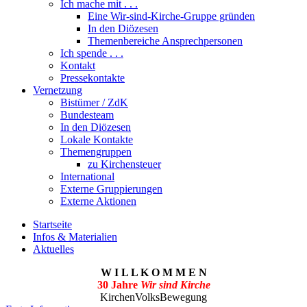
Ich mache mit . . .
Eine Wir-sind-Kirche-Gruppe gründen
In den Diözesen
Themenbereiche Ansprechpersonen
Ich spende . . .
Kontakt
Pressekontakte
Vernetzung
Bistümer / ZdK
Bundesteam
In den Diözesen
Lokale Kontakte
Themengruppen
zu Kirchensteuer
International
Externe Gruppierungen
Externe Aktionen
Startseite
Infos & Materialien
Aktuelles
W I L L K O M M E N
30 Jahre
Wir sind Kirche
KirchenVolksBewegung