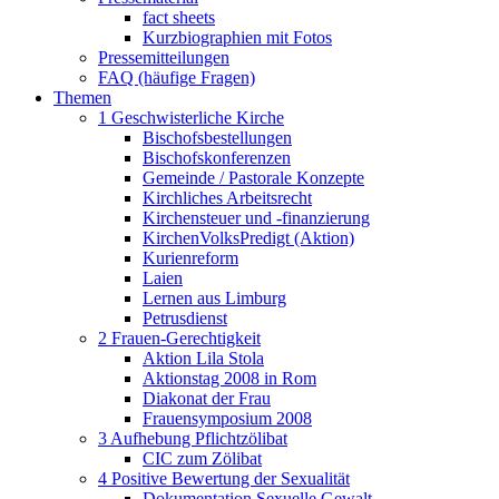
fact sheets
Kurzbiographien mit Fotos
Pressemitteilungen
FAQ (häufige Fragen)
Themen
1 Geschwisterliche Kirche
Bischofsbestellungen
Bischofskonferenzen
Gemeinde / Pastorale Konzepte
Kirchliches Arbeitsrecht
Kirchensteuer und -finanzierung
KirchenVolksPredigt (Aktion)
Kurienreform
Laien
Lernen aus Limburg
Petrusdienst
2 Frauen-Gerechtigkeit
Aktion Lila Stola
Aktionstag 2008 in Rom
Diakonat der Frau
Frauensymposium 2008
3 Aufhebung Pflichtzölibat
CIC zum Zölibat
4 Positive Bewertung der Sexualität
Dokumentation Sexuelle Gewalt