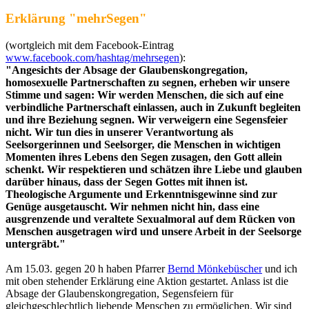
Erklärung "mehrSegen"
(wortgleich mit dem Facebook-Eintrag
www.facebook.com/hashtag/mehrsegen
):
"Angesichts der Absage der Glaubenskongregation,
homosexuelle Partnerschaften zu segnen, erheben wir unsere
Stimme und sagen: Wir werden Menschen, die sich auf eine
verbindliche Partnerschaft einlassen, auch in Zukunft begleiten
und ihre Beziehung segnen. Wir verweigern eine Segensfeier
nicht. Wir tun dies in unserer Verantwortung als
Seelsorgerinnen und Seelsorger, die Menschen in wichtigen
Momenten ihres Lebens den Segen zusagen, den Gott allein
schenkt. Wir respektieren und schätzen ihre Liebe und glauben
darüber hinaus, dass der Segen Gottes mit ihnen ist.
Theologische Argumente und Erkenntnisgewinne sind zur
Genüge ausgetauscht. Wir nehmen nicht hin, dass eine
ausgrenzende und veraltete Sexualmoral auf dem Rücken von
Menschen ausgetragen wird und unsere Arbeit in der Seelsorge
untergräbt."
Am 15.03. gegen 20 h haben Pfarrer
Bernd Mönkebüscher
und ich
mit oben stehender Erklärung eine Aktion gestartet. Anlass ist die
Absage der Glaubenskongregation, Segensfeiern für
gleichgeschlechtlich liebende Menschen zu ermöglichen. Wir sind