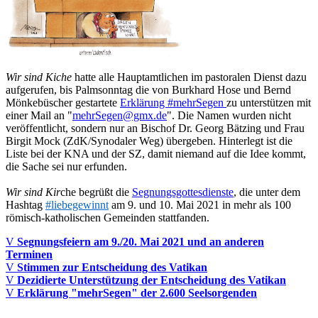
Wir sind Kiche
hatte alle
Hauptamtlichen im pastoralen Dienst dazu
aufgerufen, bis Palmsonntag die von Burkhard Hose und Bernd
Mönkebüscher gestartete
Erklärung #mehrSegen
zu unterstützen mit
einer Mail an "
mehrSegen@gmx.de
". Die Namen wurden nicht
veröffentlicht, sondern nur an Bischof Dr. Georg Bätzing und Frau
Birgit Mock (ZdK/Synodaler Weg) übergeben. Hinterlegt ist die
Liste bei der KNA und der SZ, damit niemand auf die Idee kommt,
die Sache sei nur erfunden.
Wir sind Kir
che
begrüßt
die
Segnungsgottesdienste
, die unter dem
Hashtag
#liebegewinnt
am 9. und 10. Mai 2021 in mehr als 100
römisch-katholischen Gemeinden stattfanden.
V
Segnungsfeiern am 9./20. Mai 2021 und an anderen
Terminen
V
Stimmen zur Entscheidung des Vatikan
V
Dezidierte Unterstützung der Entscheidung des Vatikan
V
Erklärung "mehrSegen" der 2.600 Seelsorgenden