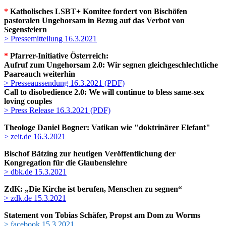
*
Katholisches LSBT+ Komitee fordert von Bischöfen
pastoralen Ungehorsam in Bezug auf das Verbot von
Segensfeiern
> Pressemitteilung 16.3.2021
*
Pfarrer-Initiative Österreich:
Aufruf zum Ungehorsam 2.0: Wir segnen gleichgeschlechtliche
Paareauch weiterhin
> Presseaussendung 16.3.2021 (PDF)
Call to disobedience 2.0: We will continue to bless same-sex
loving couples
> Press Release 16.3.2021 (PDF)
Theologe Daniel Bogner: Vatikan wie "doktrinärer Elefant"
> zeit.de 16.3.2021
Bischof Bätzing zur heutigen Veröffentlichung der
Kongregation für die Glaubenslehre
> dbk.de 15.3.2021
ZdK:
„Die Kirche ist berufen, Menschen zu segnen“
> zdk.de 15.3.2021
Statem
ent von Tobias Schäfer, Propst am Dom zu Worms
> facebook 15.3.2021