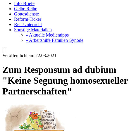
Info-Briefe
Gelbe Reihe
Gottesdienste
Reform-Ticker
Reli-Unterricht
Sonstige Materialien
» Aktuelle Medientipps
» Arbeitshilfe Familien-Synode
|
|
Veröffentlicht am 22­.03.2021
Zum Responsum ad dubium
"Keine Segnung homosexueller
Partnerschaften"