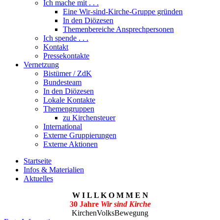
Ich mache mit . . .
Eine Wir-sind-Kirche-Gruppe gründen
In den Diözesen
Themenbereiche Ansprechpersonen
Ich spende . . .
Kontakt
Pressekontakte
Vernetzung
Bistümer / ZdK
Bundesteam
In den Diözesen
Lokale Kontakte
Themengruppen
zu Kirchensteuer
International
Externe Gruppierungen
Externe Aktionen
Startseite
Infos & Materialien
Aktuelles
W I L L K O M M E N
30 Jahre
Wir sind Kirche
KirchenVolksBewegung