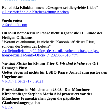
Benedikta Klinkhammer: „Gesegnet sei die gelebte Liebe“
> Leserbrief an die Kirchenzeitung Aachen
#mehrsegen
> facebook.com
Du sollst homosexuelle Paare nicht segnen: die 11. Sünde des
Heiligen Offiziums
"Worauf es ankommt, ist nicht die 'Kanonizität' dieses Ritus,
sondern der Segen des Lebens"
> religiondigital.org/el_blog_de_x-_pikaza/bendeciras-parejas-
homosexuales-Santo-Oficio_7_2323637616.html
Wir sind Kirche
im Bistum Trier &
Wir sind Kirche
vor Ort –
Remagen Plus:
Gottes Segen ist nichts für LSBQ-Paare. Aufruf zum pastoralen
Ungehorsam
> PDF (1 Seite) 17.3.2021
Protestaktion in München am 23.03.: Der Münchner
Kirchenpfleger Stephan Maria Alof protestiert vor der
Münchner Frauenkirchen gegen die päpstliche
Glaubenskongregation
> Link