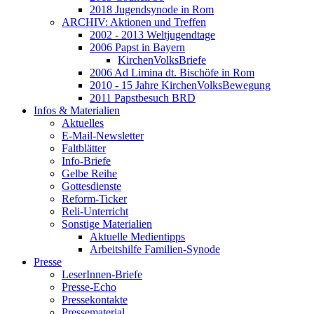
2018 Jugendsynode in Rom
ARCHIV: Aktionen und Treffen
2002 - 2013 Weltjugendtage
2006 Papst in Bayern
KirchenVolksBriefe
2006 Ad Limina dt. Bischöfe in Rom
2010 - 15 Jahre KirchenVolksBewegung
2011 Papstbesuch BRD
Infos & Materialien
Aktuelles
E-Mail-Newsletter
Faltblätter
Info-Briefe
Gelbe Reihe
Gottesdienste
Reform-Ticker
Reli-Unterricht
Sonstige Materialien
Aktuelle Medientipps
Arbeitshilfe Familien-Synode
Presse
LeserInnen-Briefe
Presse-Echo
Pressekontakte
Pressematerial