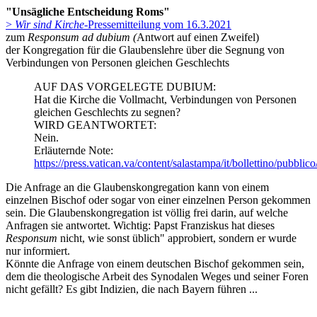
"Unsägliche Entscheidung Roms"
>
Wir sind Kirche
-Pressemitteilung vom 16.3.2021
zum
Responsum ad dubium (
Antwort auf einen Zweifel)
der Kongregation für die Glaubenslehre über die Segnung von
Verbindungen von Personen gleichen Geschlechts
AUF DAS VORGELEGTE DUBIUM:
Hat die Kirche die Vollmacht, Verbindungen von Personen
gleichen Geschlechts zu segnen?
WIRD GEANTWORTET:
Nein.
Erläuternde Note:
https://press.vatican.va/content/salastampa/it/bollettino/pubbl
Die Anfrage an die Glaubenskongregation kann von einem
einzelnen Bischof oder sogar von einer einzelnen Person gekommen
sein. Die Glaubenskongregation ist völlig frei darin, auf welche
Anfragen sie antwortet. Wichtig: Papst Franziskus hat dieses
Responsum
nicht, wie sonst üblich" approbiert, sondern er wurde
nur informiert.
Könnte die Anfrage von einem deutschen Bischof gekommen sein,
dem die theologische Arbeit des Synodalen Weges und seiner Foren
nicht gefällt? Es gibt Indizien, die nach Bayern führen ...