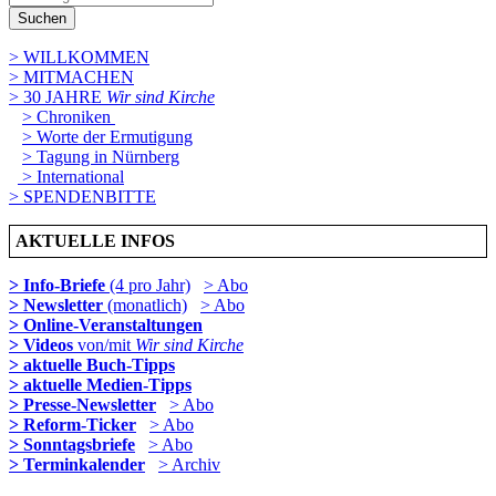
Suchen
> WILLKOMMEN
> MITMACHEN
> 30 JAHRE
Wir sind Kirche
> Chroniken
> Worte der Ermutigung
> Tagung in Nürnberg
> International
> SPENDENBITTE
AKTUELLE INFOS
> Info-Briefe
(4 pro Jahr)
> Abo
> Newsletter
(monatlich)
> Abo
> Online-Veranstaltungen
> Videos
von/mit
Wir sind Kirche
> aktuelle Buch-Tipps
> aktuelle Medien-Tipps
> Presse-Newsletter
> Abo
> Reform-Ticker
> Abo
> Sonntagsbriefe
> Abo
> Terminkalender
> Archiv