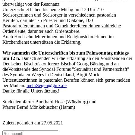
überwältigt von der Resonanz.
Unterzeichnet haben bis heute Mittag um 12 Uhr 210
Seelsorgerinnen und Seelsorger in verschiedenen pastoralen
Berufen, darunter 75 Priester und Diakone, 100
Pastoral:referent:innen und Gemeindereferent:innen zahlreiche
Ordensleute, darunter auch Ordensobere.
Auch Hochschullehrer:innen und Religionslehrer:innen im
Kirchendienst unterstützen die Erklärung.
Wir sammeln die Unterschriften bis zum Palmsonntag mittags
um 12 h.
Danach senden wir die Erklärung an den Vorsitzenden der
Deutschen Bischofskonferenz Bischof Georg Bätzing und an
dieVorsitzende des Synodal-Forums "Sexualität und Partnerschaft"
des Synodalen Weges in Deutschland, Birgit Mock.
Unterstützer:innen in pastoralen Berufen können sich gerne melden
per Mail an:
mehrSegen@gmx.de
Danke für alle Unterstützung!
Studentenpfarrer Burkhard Hose (Würzburg) und
Pfarrer Bernd Mönkebüscher (Hamm)
Zuletzt geändert am 27­.05.2021