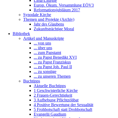
Lima-Liturgie
Europ. Ökum. Versammlung EÖV3
Reformationsjubiläum 2017
Synodale Kirche
Themen und Projekte (Archiv)
Jahr des Glaubens
Zukunftsträchtige Moral
Bibliothek
Artikel und Manuskripte
... von uns
... über uns
... zum Papstamt
... zu Papst Benedikt XVI
... zu Papst Franziskus
... zu Papst Joh. Paul II
... zu sonstige
... zu unseren Themen
Buchtipps
Aktuelle Buchtipps
1 Geschwisterliche Kirche
2 Frauen-Gerechtigkeit
3 Aufhebung Pflichtzölibat
4 Positive Bewertung der Sexualität
5 Frohbotschaft statt Drohbotschaft
Evangelii Gaudium