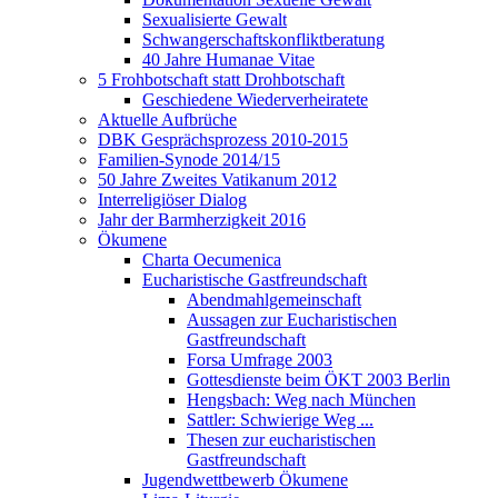
Sexualisierte Gewalt
Schwangerschaftskonfliktberatung
40 Jahre Humanae Vitae
5 Frohbotschaft statt Drohbotschaft
Geschiedene Wiederverheiratete
Aktuelle Aufbrüche
DBK Gesprächsprozess 2010-2015
Familien-Synode 2014/15
50 Jahre Zweites Vatikanum 2012
Interreligiöser Dialog
Jahr der Barmherzigkeit 2016
Ökumene
Charta Oecumenica
Eucharistische Gastfreundschaft
Abendmahlgemeinschaft
Aussagen zur Eucharistischen
Gastfreundschaft
Forsa Umfrage 2003
Gottesdienste beim ÖKT 2003 Berlin
Hengsbach: Weg nach München
Sattler: Schwierige Weg ...
Thesen zur eucharistischen
Gastfreundschaft
Jugendwettbewerb Ökumene