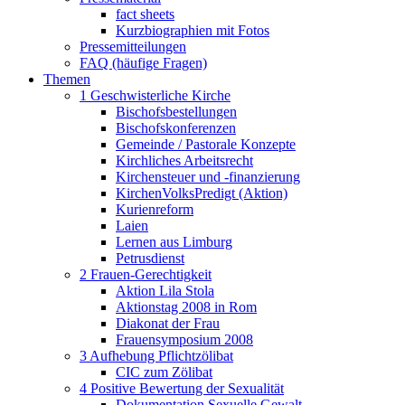
fact sheets
Kurzbiographien mit Fotos
Pressemitteilungen
FAQ (häufige Fragen)
Themen
1 Geschwisterliche Kirche
Bischofsbestellungen
Bischofskonferenzen
Gemeinde / Pastorale Konzepte
Kirchliches Arbeitsrecht
Kirchensteuer und -finanzierung
KirchenVolksPredigt (Aktion)
Kurienreform
Laien
Lernen aus Limburg
Petrusdienst
2 Frauen-Gerechtigkeit
Aktion Lila Stola
Aktionstag 2008 in Rom
Diakonat der Frau
Frauensymposium 2008
3 Aufhebung Pflichtzölibat
CIC zum Zölibat
4 Positive Bewertung der Sexualität
Dokumentation Sexuelle Gewalt