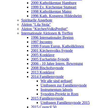
2000 Katholikentag Hamburg
1999 Ev. Kirchentag Stuttgart
1998 Katholikentag Mainz
1996 Kath. Kongress Hildesheim
Spirituelle Angebote
Aktion "Lila Stola"
Aktion "KirchenVolksPredigt"
Internationale Aktionen & Treffen
1996 Internationaler Beginn
1997 Incontro
1999 Forum Europ. KatholikInnen
2001 Kirchenvolks-Synode
2005 Konklave
2005 Eucharistie-Synode
2006 - 10 Jahre Intern. Bewegung
2008 Bischofssynode
2013 Konklave
2014 Familiensynode
Wir alle sind gefragt!
Umfragen zur Familiensynode
Instrumentum laboris
Synoden-Projekt in Rom
2015 Familiensynode
Umfragen Familiensynode 2015
2015 Council 50