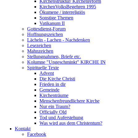
Kirchenstruktur/ Kirchenreform
KirchenVolksBegehren 1995
Ökumene / interreligiös
Sonstige Themen
Vatikanum II
Gottesdienst-Forum
Hoffnungszeichen
Lächeln - Lachen - Nachdenken
Lesezeichen
Mahnzeichen
Stellungnahmen, Briefe etc.
Kolumne "Ungeschminkt" KIRCHE IN
Spirituelle Texte
Advent
Die Kirche Christi
Frieden in dir
Gemeinde
Kirchenträume
Menschenfreundlichere Kirche
Nur ein Traum?
Officially Old
Tod und Auferstehung
Was wird aus dem Christentum?
Kontakt
Facebook