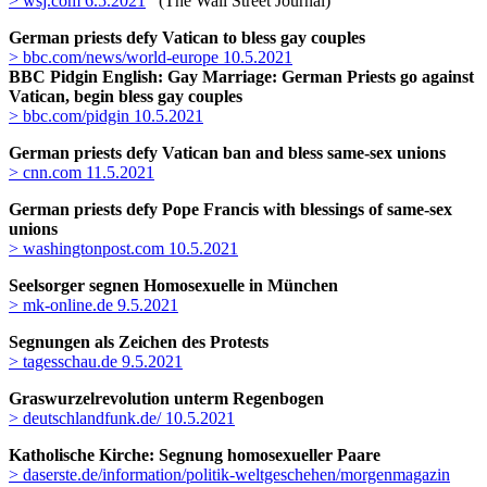
> wsj.com 6.5.2021
(The Wall Street Journal)
German priests defy Vatican to bless gay couples
> bbc.com/news/world-europe 10.5.2021
BBC Pidgin English: Gay Marriage: German Priests go against
Vatican, begin bless gay couples
> bbc.com/pidgin 10.5.2021
German priests defy Vatican ban and bless same-sex unions
> cnn.com 11.5.2021
German priests defy Pope Francis with blessings of same-sex
unions
> washingtonpost.com 10.5.2021
Seelsorger segnen Homosexuelle in München
> mk-online.de 9.5.2021
Segnungen als Zeichen des Protests
> tagesschau.de 9.5.2021
Graswurzelrevolution unterm Regenbogen
> deutschlandfunk.de/ 10.5.2021
Katholische Kirche: Segnung homosexueller Paare
> daserste.de/information/politik-weltgeschehen/morgenmagazin