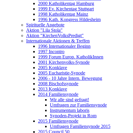
2000 Katholikentag Hamburg
1999 Ev. Kirchentag Stuttgart
1998 Katholikentag Mainz
1996 Kath. Kongress Hildesheim
Spirituelle Angebote
Aktion "Lila Stola"
Aktion "KirchenVolksPredigt"
Internationale Aktionen & Treffen
1996 Internationaler Beginn
1997 Incontro
1999 Forum Europ. KatholikInnen
2001 Kirchenvolks-Synode
2005 Konklave
2005 Eucharistie-Synode
2006 - 10 Jahre Intern. Bewegung
2008 Bischofssynode
2013 Konklave
2014 Familiensynode
Wir alle sind gefragt!
Umfragen zur Familiensynode
Instrumentum laboris
Synoden-Projekt in Rom
2015 Familiensynode
Umfragen Familiensynode 2015
2015 Council 50