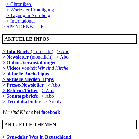
> Chroniken
> Worte der Ermutigung
> Tagung in Nürnberg
> International
> SPENDENBITTE
AKTUELLE INFOS
> Info-Briefe
(4 pro Jahr)
> Abo
> Newsletter
(monatlich)
> Abo
> Online-Veranstaltungen
> Videos
von/mit
Wir sind Kirche
> aktuelle Buch-Tipps
> aktuelle Medien-Tipps
> Presse-Newsletter
> Abo
> Reform-Ticker
> Abo
> Sonntagsbriefe
> Abo
> Terminkalender
> Archiv
Wir sind Kirche
bei
facebook
AKTUELLE THEMEN
> Synodaler Weg in Deutschland