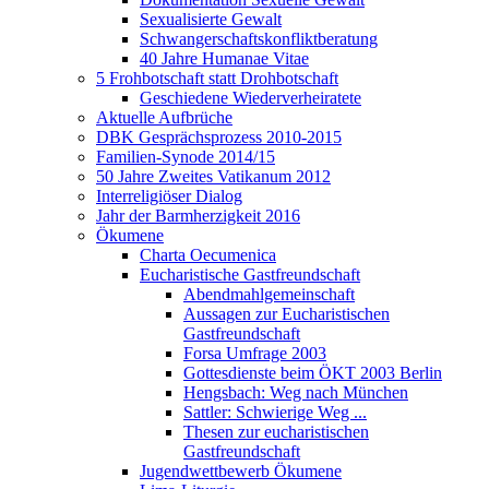
Sexualisierte Gewalt
Schwangerschaftskonfliktberatung
40 Jahre Humanae Vitae
5 Frohbotschaft statt Drohbotschaft
Geschiedene Wiederverheiratete
Aktuelle Aufbrüche
DBK Gesprächsprozess 2010-2015
Familien-Synode 2014/15
50 Jahre Zweites Vatikanum 2012
Interreligiöser Dialog
Jahr der Barmherzigkeit 2016
Ökumene
Charta Oecumenica
Eucharistische Gastfreundschaft
Abendmahlgemeinschaft
Aussagen zur Eucharistischen
Gastfreundschaft
Forsa Umfrage 2003
Gottesdienste beim ÖKT 2003 Berlin
Hengsbach: Weg nach München
Sattler: Schwierige Weg ...
Thesen zur eucharistischen
Gastfreundschaft
Jugendwettbewerb Ökumene