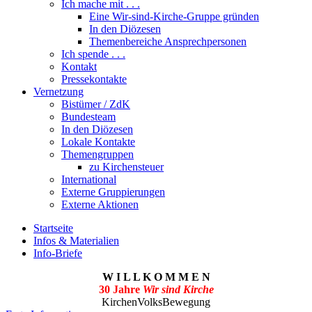
Ich mache mit . . .
Eine Wir-sind-Kirche-Gruppe gründen
In den Diözesen
Themenbereiche Ansprechpersonen
Ich spende . . .
Kontakt
Pressekontakte
Vernetzung
Bistümer / ZdK
Bundesteam
In den Diözesen
Lokale Kontakte
Themengruppen
zu Kirchensteuer
International
Externe Gruppierungen
Externe Aktionen
Startseite
Infos & Materialien
Info-Briefe
W I L L K O M M E N
30 Jahre
Wir sind Kirche
KirchenVolksBewegung