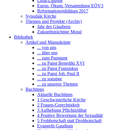
Lima-Liturgie
Europ. Ökum. Versammlung EÖV3
Reformationsjubiläum 2017
Synodale Kirche
Themen und Projekte (Archiv)
Jahr des Glaubens
Zukunftsträchtige Moral
Bibliothek
Artikel und Manuskripte
... von uns
... über uns
... zum Papstamt
... zu Papst Benedikt XVI
... zu Papst Franziskus
... zu Papst Joh. Paul II
... zu sonstige
... zu unseren Themen
Buchtipps
Aktuelle Buchtipps
1 Geschwisterliche Kirche
2 Frauen-Gerechtigkeit
3 Aufhebung Pflichtzölibat
4 Positive Bewertung der Sexualität
5 Frohbotschaft statt Drohbotschaft
Evangelii Gaudium