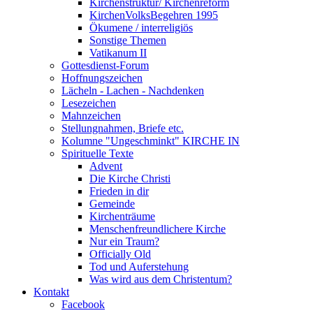
Kirchenstruktur/ Kirchenreform
KirchenVolksBegehren 1995
Ökumene / interreligiös
Sonstige Themen
Vatikanum II
Gottesdienst-Forum
Hoffnungszeichen
Lächeln - Lachen - Nachdenken
Lesezeichen
Mahnzeichen
Stellungnahmen, Briefe etc.
Kolumne "Ungeschminkt" KIRCHE IN
Spirituelle Texte
Advent
Die Kirche Christi
Frieden in dir
Gemeinde
Kirchenträume
Menschenfreundlichere Kirche
Nur ein Traum?
Officially Old
Tod und Auferstehung
Was wird aus dem Christentum?
Kontakt
Facebook