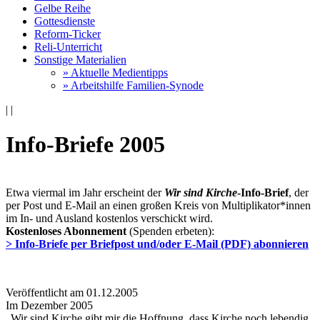
Gelbe Reihe
Gottesdienste
Reform-Ticker
Reli-Unterricht
Sonstige Materialien
» Aktuelle Medientipps
» Arbeitshilfe Familien-Synode
|
|
Info-Briefe 2005
Etwa viermal im Jahr erscheint der
Wir sind Kirche
-Info-Brief
, der
per Post und E-Mail an einen großen Kreis von Multiplikator*innen
im In- und Ausland kostenlos verschickt wird.
Kostenloses Abonnement
(Spenden erbeten):
> Info-Briefe per Briefpost und/oder E-Mail (PDF) abonnieren
Veröffentlicht am 01­.12.2005
Im Dezember 2005
„Wir sind Kirche gibt mir die Hoffnung, dass Kirche noch lebendig