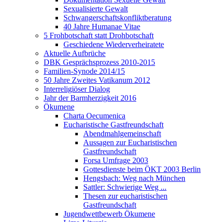
Sexualisierte Gewalt
Schwangerschaftskonfliktberatung
40 Jahre Humanae Vitae
5 Frohbotschaft statt Drohbotschaft
Geschiedene Wiederverheiratete
Aktuelle Aufbrüche
DBK Gesprächsprozess 2010-2015
Familien-Synode 2014/15
50 Jahre Zweites Vatikanum 2012
Interreligiöser Dialog
Jahr der Barmherzigkeit 2016
Ökumene
Charta Oecumenica
Eucharistische Gastfreundschaft
Abendmahlgemeinschaft
Aussagen zur Eucharistischen
Gastfreundschaft
Forsa Umfrage 2003
Gottesdienste beim ÖKT 2003 Berlin
Hengsbach: Weg nach München
Sattler: Schwierige Weg ...
Thesen zur eucharistischen
Gastfreundschaft
Jugendwettbewerb Ökumene