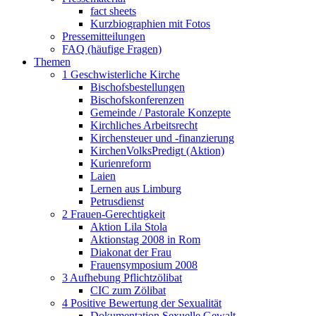
fact sheets
Kurzbiographien mit Fotos
Pressemitteilungen
FAQ (häufige Fragen)
Themen
1 Geschwisterliche Kirche
Bischofsbestellungen
Bischofskonferenzen
Gemeinde / Pastorale Konzepte
Kirchliches Arbeitsrecht
Kirchensteuer und -finanzierung
KirchenVolksPredigt (Aktion)
Kurienreform
Laien
Lernen aus Limburg
Petrusdienst
2 Frauen-Gerechtigkeit
Aktion Lila Stola
Aktionstag 2008 in Rom
Diakonat der Frau
Frauensymposium 2008
3 Aufhebung Pflichtzölibat
CIC zum Zölibat
4 Positive Bewertung der Sexualität
Dokumentation Sexuelle Gewalt