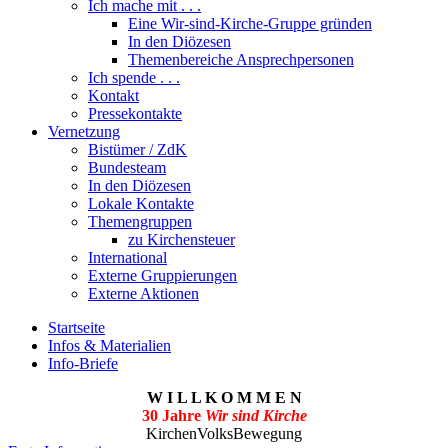
Ich mache mit . . .
Eine Wir-sind-Kirche-Gruppe gründen
In den Diözesen
Themenbereiche Ansprechpersonen
Ich spende . . .
Kontakt
Pressekontakte
Vernetzung
Bistümer / ZdK
Bundesteam
In den Diözesen
Lokale Kontakte
Themengruppen
zu Kirchensteuer
International
Externe Gruppierungen
Externe Aktionen
Startseite
Infos & Materialien
Info-Briefe
W I L L K O M M E N
30 Jahre
Wir sind Kirche
KirchenVolksBewegung