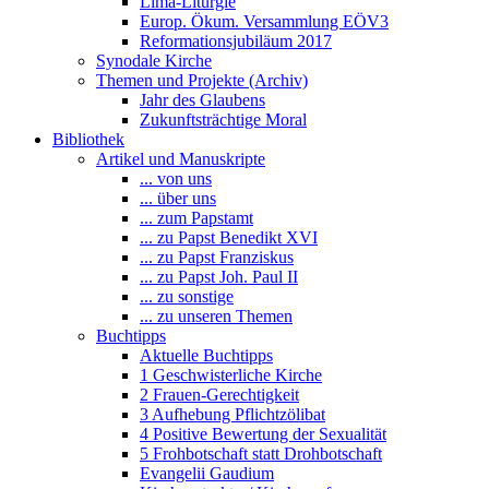
Lima-Liturgie
Europ. Ökum. Versammlung EÖV3
Reformationsjubiläum 2017
Synodale Kirche
Themen und Projekte (Archiv)
Jahr des Glaubens
Zukunftsträchtige Moral
Bibliothek
Artikel und Manuskripte
... von uns
... über uns
... zum Papstamt
... zu Papst Benedikt XVI
... zu Papst Franziskus
... zu Papst Joh. Paul II
... zu sonstige
... zu unseren Themen
Buchtipps
Aktuelle Buchtipps
1 Geschwisterliche Kirche
2 Frauen-Gerechtigkeit
3 Aufhebung Pflichtzölibat
4 Positive Bewertung der Sexualität
5 Frohbotschaft statt Drohbotschaft
Evangelii Gaudium