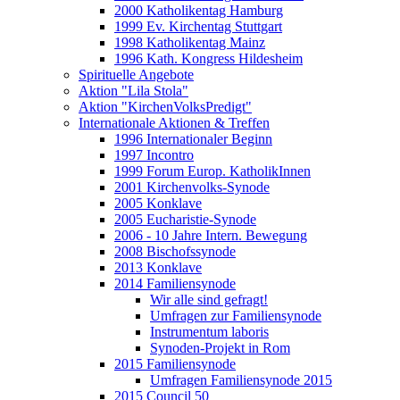
2000 Katholikentag Hamburg
1999 Ev. Kirchentag Stuttgart
1998 Katholikentag Mainz
1996 Kath. Kongress Hildesheim
Spirituelle Angebote
Aktion "Lila Stola"
Aktion "KirchenVolksPredigt"
Internationale Aktionen & Treffen
1996 Internationaler Beginn
1997 Incontro
1999 Forum Europ. KatholikInnen
2001 Kirchenvolks-Synode
2005 Konklave
2005 Eucharistie-Synode
2006 - 10 Jahre Intern. Bewegung
2008 Bischofssynode
2013 Konklave
2014 Familiensynode
Wir alle sind gefragt!
Umfragen zur Familiensynode
Instrumentum laboris
Synoden-Projekt in Rom
2015 Familiensynode
Umfragen Familiensynode 2015
2015 Council 50