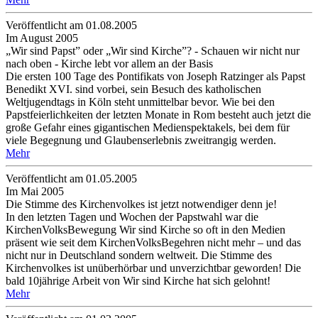
Veröffentlicht am 01­.08.2005
Im August 2005
„Wir sind Papst” oder „Wir sind Kirche”? - Schauen wir nicht nur
nach oben - Kirche lebt vor allem an der Basis
Die ersten 100 Tage des Pontifikats von Joseph Ratzinger als Papst
Benedikt XVI. sind vorbei, sein Besuch des katholischen
Weltjugendtags in Köln steht unmittelbar bevor. Wie bei den
Papstfeierlichkeiten der letzten Monate in Rom besteht auch jetzt die
große Gefahr eines gigantischen Medienspektakels, bei dem für
viele Begegnung und Glaubenserlebnis zweitrangig werden.
Mehr
Veröffentlicht am 01­.05.2005
Im Mai 2005
Die Stimme des Kirchenvolkes ist jetzt notwendiger denn je!
In den letzten Tagen und Wochen der Papstwahl war die
KirchenVolksBewegung Wir sind Kirche so oft in den Medien
präsent wie seit dem KirchenVolksBegehren nicht mehr – und das
nicht nur in Deutschland sondern weltweit. Die Stimme des
Kirchenvolkes ist unüberhörbar und unverzichtbar geworden! Die
bald 10jährige Arbeit von Wir sind Kirche hat sich gelohnt!
Mehr