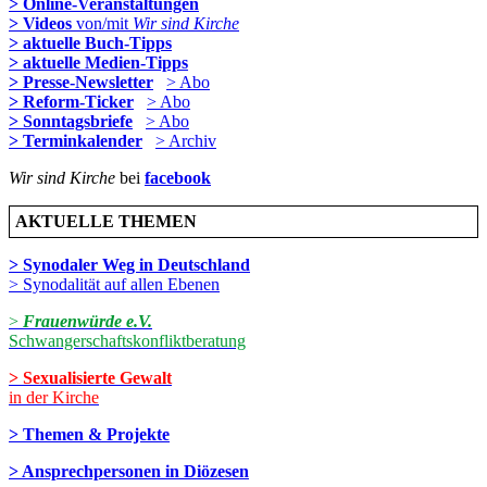
> Online-Veranstaltungen
> Videos
von/mit
Wir sind Kirche
> aktuelle Buch-Tipps
> aktuelle Medien-Tipps
> Presse-Newsletter
> Abo
> Reform-Ticker
> Abo
> Sonntagsbriefe
> Abo
> Terminkalender
> Archiv
Wir sind Kirche
bei
facebook
AKTUELLE THEMEN
> Synodaler Weg in Deutschland
> Synodalität auf allen Ebenen
>
Frauenwürde e.V.
Schwangerschaftskonfliktberatung
> Sexualisierte Gewalt
in der Kirche
> Themen & Projekte
> Ansprechpersonen in Diözesen