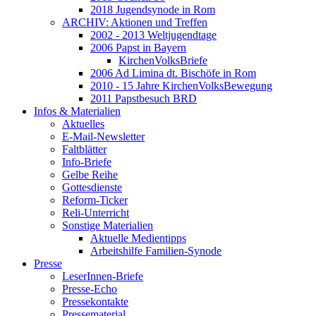
2018 Jugendsynode in Rom
ARCHIV: Aktionen und Treffen
2002 - 2013 Weltjugendtage
2006 Papst in Bayern
KirchenVolksBriefe
2006 Ad Limina dt. Bischöfe in Rom
2010 - 15 Jahre KirchenVolksBewegung
2011 Papstbesuch BRD
Infos & Materialien
Aktuelles
E-Mail-Newsletter
Faltblätter
Info-Briefe
Gelbe Reihe
Gottesdienste
Reform-Ticker
Reli-Unterricht
Sonstige Materialien
Aktuelle Medientipps
Arbeitshilfe Familien-Synode
Presse
LeserInnen-Briefe
Presse-Echo
Pressekontakte
Pressematerial