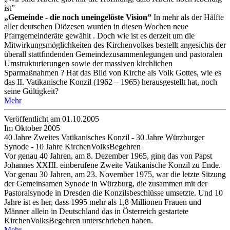
ist”
„Gemeinde - die noch uneingelöste Vision”
In mehr als der Hälfte
aller deutschen Diözesen wurden in diesen Wochen neue
Pfarrgemeinderäte gewählt . Doch wie ist es derzeit um die
Mitwirkungsmöglichkeiten des Kirchenvolkes bestellt angesichts der
überall stattfindenden Gemeindezusammenlegungen und pastoralen
Umstrukturierungen sowie der massiven kirchlichen
Sparmaßnahmen ? Hat das Bild von Kirche als Volk Gottes, wie es
das II. Vatikanische Konzil (1962 – 1965) herausgestellt hat, noch
seine Gültigkeit?
Mehr
Veröffentlicht am 01­.10.2005
Im Oktober 2005
40 Jahre Zweites Vatikanisches Konzil - 30 Jahre Würzburger
Synode - 10 Jahre KirchenVolksBegehren
Vor genau 40 Jahren, am 8. Dezember 1965, ging das von Papst
Johannes XXIII. einberufene Zweite Vatikanische Konzil zu Ende.
Vor genau 30 Jahren, am 23. November 1975, war die letzte Sitzung
der Gemeinsamen Synode in Würzburg, die zusammen mit der
Pastoralsynode in Dresden die Konzilsbeschlüsse umsetzte. Und 10
Jahre ist es her, dass 1995 mehr als 1,8 Millionen Frauen und
Männer allein in Deutschland das in Österreich gestartete
KirchenVolksBegehren unterschrieben haben.
Mehr