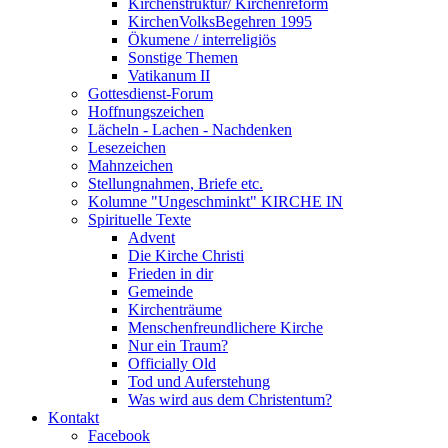
Kirchenstruktur/ Kirchenreform
KirchenVolksBegehren 1995
Ökumene / interreligiös
Sonstige Themen
Vatikanum II
Gottesdienst-Forum
Hoffnungszeichen
Lächeln - Lachen - Nachdenken
Lesezeichen
Mahnzeichen
Stellungnahmen, Briefe etc.
Kolumne "Ungeschminkt" KIRCHE IN
Spirituelle Texte
Advent
Die Kirche Christi
Frieden in dir
Gemeinde
Kirchenträume
Menschenfreundlichere Kirche
Nur ein Traum?
Officially Old
Tod und Auferstehung
Was wird aus dem Christentum?
Kontakt
Facebook