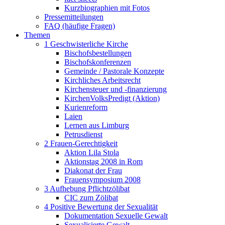
Kurzbiographien mit Fotos
Pressemitteilungen
FAQ (häufige Fragen)
Themen
1 Geschwisterliche Kirche
Bischofsbestellungen
Bischofskonferenzen
Gemeinde / Pastorale Konzepte
Kirchliches Arbeitsrecht
Kirchensteuer und -finanzierung
KirchenVolksPredigt (Aktion)
Kurienreform
Laien
Lernen aus Limburg
Petrusdienst
2 Frauen-Gerechtigkeit
Aktion Lila Stola
Aktionstag 2008 in Rom
Diakonat der Frau
Frauensymposium 2008
3 Aufhebung Pflichtzölibat
CIC zum Zölibat
4 Positive Bewertung der Sexualität
Dokumentation Sexuelle Gewalt
Sexualisierte Gewalt