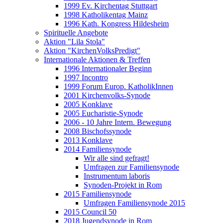
1999 Ev. Kirchentag Stuttgart
1998 Katholikentag Mainz
1996 Kath. Kongress Hildesheim
Spirituelle Angebote
Aktion "Lila Stola"
Aktion "KirchenVolksPredigt"
Internationale Aktionen & Treffen
1996 Internationaler Beginn
1997 Incontro
1999 Forum Europ. KatholikInnen
2001 Kirchenvolks-Synode
2005 Konklave
2005 Eucharistie-Synode
2006 - 10 Jahre Intern. Bewegung
2008 Bischofssynode
2013 Konklave
2014 Familiensynode
Wir alle sind gefragt!
Umfragen zur Familiensynode
Instrumentum laboris
Synoden-Projekt in Rom
2015 Familiensynode
Umfragen Familiensynode 2015
2015 Council 50
2018 Jugendsynode in Rom