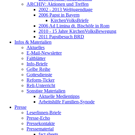
ARCHIV: Aktionen und Treffen
2002 - 2013 Weltjugendtage
2006 Papst in Bayern
KirchenVolksBriefe
2006 Ad Limina dt. Bischöfe in Rom
2010 - 15 Jahre KirchenVolksBewegung
2011 Papstbesuch BRD
Infos & Materialien
Aktuelles
E-Mail-Newsletter
Faltblätter
Info-Briefe
Gelbe Reihe
Gottesdienste
Reform-Ticker
Reli-Unterricht
Sonstige Materialien
Aktuelle Medientipps
Arbeitshilfe Familien-Synode
Presse
LeserInnen-Briefe
Presse-Echo
Pressekontakte
Pressematerial
fact sheets