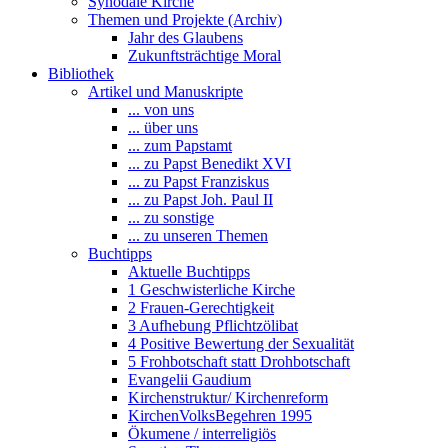
Synodale Kirche
Themen und Projekte (Archiv)
Jahr des Glaubens
Zukunftsträchtige Moral
Bibliothek
Artikel und Manuskripte
... von uns
... über uns
... zum Papstamt
... zu Papst Benedikt XVI
... zu Papst Franziskus
... zu Papst Joh. Paul II
... zu sonstige
... zu unseren Themen
Buchtipps
Aktuelle Buchtipps
1 Geschwisterliche Kirche
2 Frauen-Gerechtigkeit
3 Aufhebung Pflichtzölibat
4 Positive Bewertung der Sexualität
5 Frohbotschaft statt Drohbotschaft
Evangelii Gaudium
Kirchenstruktur/ Kirchenreform
KirchenVolksBegehren 1995
Ökumene / interreligiös