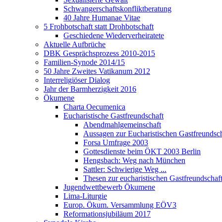
Schwangerschaftskonfliktberatung
40 Jahre Humanae Vitae
5 Frohbotschaft statt Drohbotschaft
Geschiedene Wiederverheiratete
Aktuelle Aufbrüche
DBK Gesprächsprozess 2010-2015
Familien-Synode 2014/15
50 Jahre Zweites Vatikanum 2012
Interreligiöser Dialog
Jahr der Barmherzigkeit 2016
Ökumene
Charta Oecumenica
Eucharistische Gastfreundschaft
Abendmahlgemeinschaft
Aussagen zur Eucharistischen Gastfreundsch
Forsa Umfrage 2003
Gottesdienste beim ÖKT 2003 Berlin
Hengsbach: Weg nach München
Sattler: Schwierige Weg ...
Thesen zur eucharistischen Gastfreundschaf
Jugendwettbewerb Ökumene
Lima-Liturgie
Europ. Ökum. Versammlung EÖV3
Reformationsjubiläum 2017