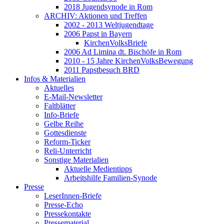
2018 Jugendsynode in Rom
ARCHIV: Aktionen und Treffen
2002 - 2013 Weltjugendtage
2006 Papst in Bayern
KirchenVolksBriefe
2006 Ad Limina dt. Bischöfe in Rom
2010 - 15 Jahre KirchenVolksBewegung
2011 Papstbesuch BRD
Infos & Materialien
Aktuelles
E-Mail-Newsletter
Faltblätter
Info-Briefe
Gelbe Reihe
Gottesdienste
Reform-Ticker
Reli-Unterricht
Sonstige Materialien
Aktuelle Medientipps
Arbeitshilfe Familien-Synode
Presse
LeserInnen-Briefe
Presse-Echo
Pressekontakte
Pressematerial