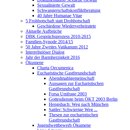
Sexualisierte Gewalt
Schwangerschaftskonfliktberatung
40 Jahre Humanae Vitae
5 Frohbotschaft statt Drohbotschaft
Geschiedene Wiederverheiratete
Aktuelle Aufbrüche
DBK Gesprächsprozess 2010-2015
Familien-Synode 2014/15
50 Jahre Zweites Vatikanum 2012
Interreligiöser Dialog
Jahr der Barmherzigkeit 2016
Ökumene
Charta Oecumenica
Eucharistische Gastfreundschaft
Abendmahlgemeinschaft
Aussagen zur Eucharistischen
Gastfreundschaft
Forsa Umfrage 2003
Gottesdienste beim ÖKT 2003 Berlin
Hengsbach: Weg nach München
Sattler: Schwierige Weg ...
Thesen zur eucharistischen
Gastfreundschaft
Jugendwettbewerb Ökumene