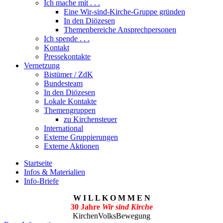
Ich mache mit . . .
Eine Wir-sind-Kirche-Gruppe gründen
In den Diözesen
Themenbereiche Ansprechpersonen
Ich spende . . .
Kontakt
Pressekontakte
Vernetzung
Bistümer / ZdK
Bundesteam
In den Diözesen
Lokale Kontakte
Themengruppen
zu Kirchensteuer
International
Externe Gruppierungen
Externe Aktionen
Startseite
Infos & Materialien
Info-Briefe
W I L L K O M M E N
30 Jahre
Wir sind Kirche
KirchenVolksBewegung