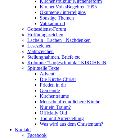
Kirchenstruktur/ Kirchenreform
KirchenVolksBegehren 1995
Ökumene / interreligiös
Sonstige Themen
Vatikanum II
Gottesdienst-Forum
Hoffnungszeichen
Lächeln - Lachen - Nachdenken
Lesezeichen
Mahnzeichen
Stellungnahmen, Briefe etc.
Kolumne "Ungeschminkt" KIRCHE IN
Spirituelle Texte
Advent
Die Kirche Christi
Frieden in dir
Gemeinde
Kirchenträume
Menschenfreundlichere Kirche
Nur ein Traum?
Officially Old
Tod und Auferstehung
Was wird aus dem Christentum?
Kontakt
Facebook