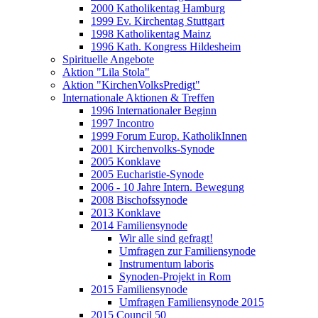
2000 Katholikentag Hamburg
1999 Ev. Kirchentag Stuttgart
1998 Katholikentag Mainz
1996 Kath. Kongress Hildesheim
Spirituelle Angebote
Aktion "Lila Stola"
Aktion "KirchenVolksPredigt"
Internationale Aktionen & Treffen
1996 Internationaler Beginn
1997 Incontro
1999 Forum Europ. KatholikInnen
2001 Kirchenvolks-Synode
2005 Konklave
2005 Eucharistie-Synode
2006 - 10 Jahre Intern. Bewegung
2008 Bischofssynode
2013 Konklave
2014 Familiensynode
Wir alle sind gefragt!
Umfragen zur Familiensynode
Instrumentum laboris
Synoden-Projekt in Rom
2015 Familiensynode
Umfragen Familiensynode 2015
2015 Council 50