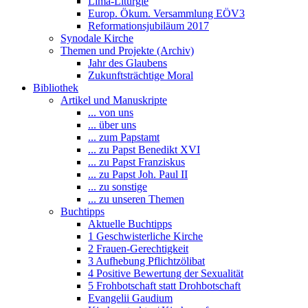
Lima-Liturgie
Europ. Ökum. Versammlung EÖV3
Reformationsjubiläum 2017
Synodale Kirche
Themen und Projekte (Archiv)
Jahr des Glaubens
Zukunftsträchtige Moral
Bibliothek
Artikel und Manuskripte
... von uns
... über uns
... zum Papstamt
... zu Papst Benedikt XVI
... zu Papst Franziskus
... zu Papst Joh. Paul II
... zu sonstige
... zu unseren Themen
Buchtipps
Aktuelle Buchtipps
1 Geschwisterliche Kirche
2 Frauen-Gerechtigkeit
3 Aufhebung Pflichtzölibat
4 Positive Bewertung der Sexualität
5 Frohbotschaft statt Drohbotschaft
Evangelii Gaudium