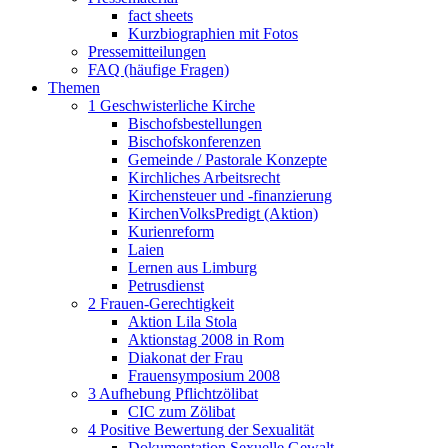
fact sheets
Kurzbiographien mit Fotos
Pressemitteilungen
FAQ (häufige Fragen)
Themen
1 Geschwisterliche Kirche
Bischofsbestellungen
Bischofskonferenzen
Gemeinde / Pastorale Konzepte
Kirchliches Arbeitsrecht
Kirchensteuer und -finanzierung
KirchenVolksPredigt (Aktion)
Kurienreform
Laien
Lernen aus Limburg
Petrusdienst
2 Frauen-Gerechtigkeit
Aktion Lila Stola
Aktionstag 2008 in Rom
Diakonat der Frau
Frauensymposium 2008
3 Aufhebung Pflichtzölibat
CIC zum Zölibat
4 Positive Bewertung der Sexualität
Dokumentation Sexuelle Gewalt