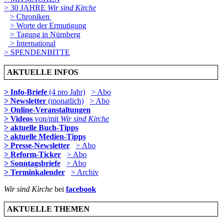
> 30 JAHRE
Wir sind Kirche
> Chroniken
> Worte der Ermutigung
> Tagung in Nürnberg
> International
> SPENDENBITTE
AKTUELLE INFOS
> Info-Briefe
(4 pro Jahr)
> Abo
> Newsletter
(monatlich)
> Abo
> Online-Veranstaltungen
> Videos
von/mit
Wir sind Kirche
> aktuelle Buch-Tipps
> aktuelle Medien-Tipps
> Presse-Newsletter
> Abo
> Reform-Ticker
> Abo
> Sonntagsbriefe
> Abo
> Terminkalender
> Archiv
Wir sind Kirche
bei
facebook
AKTUELLE THEMEN