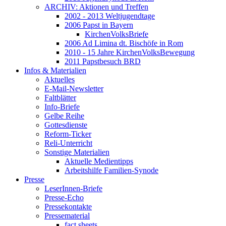
ARCHIV: Aktionen und Treffen
2002 - 2013 Weltjugendtage
2006 Papst in Bayern
KirchenVolksBriefe
2006 Ad Limina dt. Bischöfe in Rom
2010 - 15 Jahre KirchenVolksBewegung
2011 Papstbesuch BRD
Infos & Materialien
Aktuelles
E-Mail-Newsletter
Faltblätter
Info-Briefe
Gelbe Reihe
Gottesdienste
Reform-Ticker
Reli-Unterricht
Sonstige Materialien
Aktuelle Medientipps
Arbeitshilfe Familien-Synode
Presse
LeserInnen-Briefe
Presse-Echo
Pressekontakte
Pressematerial
fact sheets