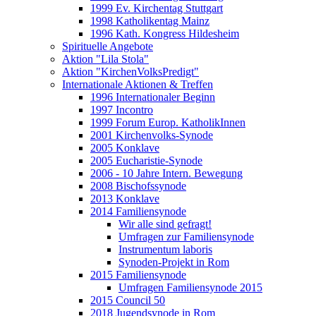
1999 Ev. Kirchentag Stuttgart
1998 Katholikentag Mainz
1996 Kath. Kongress Hildesheim
Spirituelle Angebote
Aktion "Lila Stola"
Aktion "KirchenVolksPredigt"
Internationale Aktionen & Treffen
1996 Internationaler Beginn
1997 Incontro
1999 Forum Europ. KatholikInnen
2001 Kirchenvolks-Synode
2005 Konklave
2005 Eucharistie-Synode
2006 - 10 Jahre Intern. Bewegung
2008 Bischofssynode
2013 Konklave
2014 Familiensynode
Wir alle sind gefragt!
Umfragen zur Familiensynode
Instrumentum laboris
Synoden-Projekt in Rom
2015 Familiensynode
Umfragen Familiensynode 2015
2015 Council 50
2018 Jugendsynode in Rom