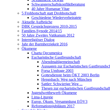
Schwangerschaftskonfliktberatung
40 Jahre Humanae Vitae
5 Frohbotschaft statt Drohbotschaft
Geschiedene Wiederverheiratete
Aktuelle Aufbrüche
DBK Gesprächsprozess 2010-2015
Familien-Synode 2014/15
50 Jahre Zweites Vatikanum 2012
Interreligiöser Dialog
Jahr der Barmherzigkeit 2016
Ökumene
Charta Oecumenica
Eucharistische Gastfreundschaft
Abendmahlgemeinschaft
Aussagen zur Eucharistischen Gastfreundsch
Forsa Umfrage 2003
Gottesdienste beim ÖKT 2003 Berlin
Hengsbach: Weg nach München
Sattler: Schwierige Weg ...
Thesen zur eucharistischen Gastfreundschaf
Jugendwettbewerb Ökumene
Lima-Liturgie
Europ. Ökum. Versammlung EÖV3
Reformationsjubiläum 2017