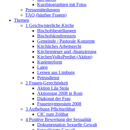
Kurzbiographien mit Fotos
Pressemitteilungen
FAQ (häufige Fragen)
Themen
1 Geschwisterliche Kirche
Bischofsbestellungen
Bischofskonferenzen
Gemeinde / Pastorale Konzepte
Kirchliches Arbeitsrecht
Kirchensteuer und -finanzierung
KirchenVolksPredigt (Aktion)
Kurienreform
Laien
Lernen aus Limburg
Petrusdienst
2 Frauen-Gerechtigkeit
Aktion Lila Stola
Aktionstag 2008 in Rom
Diakonat der Frau
Frauensymposium 2008
3 Aufhebung Pflichtzölibat
CIC zum Zölibat
4 Positive Bewertung der Sexualität
Dokumentation Sexuelle Gewalt
Sexualisierte Gewalt