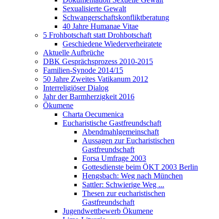
Sexualisierte Gewalt
Schwangerschaftskonfliktberatung
40 Jahre Humanae Vitae
5 Frohbotschaft statt Drohbotschaft
Geschiedene Wiederverheiratete
Aktuelle Aufbrüche
DBK Gesprächsprozess 2010-2015
Familien-Synode 2014/15
50 Jahre Zweites Vatikanum 2012
Interreligiöser Dialog
Jahr der Barmherzigkeit 2016
Ökumene
Charta Oecumenica
Eucharistische Gastfreundschaft
Abendmahlgemeinschaft
Aussagen zur Eucharistischen
Gastfreundschaft
Forsa Umfrage 2003
Gottesdienste beim ÖKT 2003 Berlin
Hengsbach: Weg nach München
Sattler: Schwierige Weg ...
Thesen zur eucharistischen
Gastfreundschaft
Jugendwettbewerb Ökumene