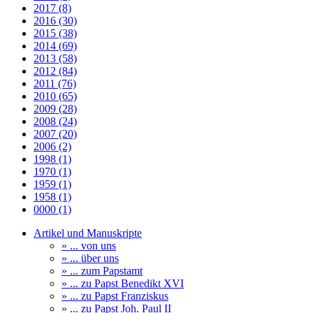
2017 (8)
2016 (30)
2015 (38)
2014 (69)
2013 (58)
2012 (84)
2011 (76)
2010 (65)
2009 (28)
2008 (24)
2007 (20)
2006 (2)
1998 (1)
1970 (1)
1959 (1)
1958 (1)
0000 (1)
Artikel und Manuskripte
» ... von uns
» ... über uns
» ... zum Papstamt
» ... zu Papst Benedikt XVI
» ... zu Papst Franziskus
» ... zu Papst Joh. Paul II