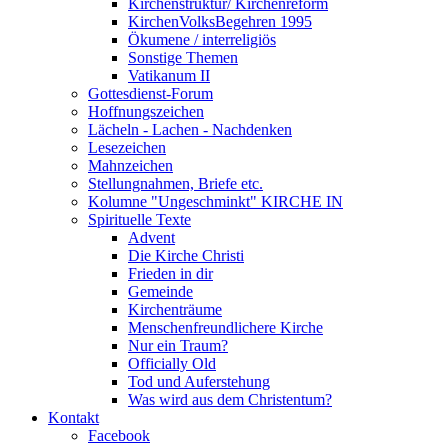
Kirchenstruktur/ Kirchenreform
KirchenVolksBegehren 1995
Ökumene / interreligiös
Sonstige Themen
Vatikanum II
Gottesdienst-Forum
Hoffnungszeichen
Lächeln - Lachen - Nachdenken
Lesezeichen
Mahnzeichen
Stellungnahmen, Briefe etc.
Kolumne "Ungeschminkt" KIRCHE IN
Spirituelle Texte
Advent
Die Kirche Christi
Frieden in dir
Gemeinde
Kirchenträume
Menschenfreundlichere Kirche
Nur ein Traum?
Officially Old
Tod und Auferstehung
Was wird aus dem Christentum?
Kontakt
Facebook