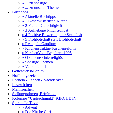
» ... zu sonstige
» ... zu unseren Themen
Buchtipps
» Aktuelle Buchtipps
» 1 Geschwisterliche Kirche
» 2 Frauen-Gerechtigkeit
» 3 Aufhebung Pflichtzölibat
» 4 Positive Bewertung der Sexualität
» 5 Frohbotschaft statt Drohbotschaft
» Evangelii Gaudium
» Kirchenstruktur/ Kirchenreform
» KirchenVolksBegehren 1995
» Ökumene / interreligiös
» Sonstige Themen
» Vatikanum II
Gottesdienst-Forum
Hoffnungszeichen
Lächeln - Lachen - Nachdenken
Lesezeichen
Mahnzeichen
Stellungnahmen, Briefe etc.
Kolumne "Ungeschminkt" KIRCHE IN
Spirituelle Texte
» Advent
» Die Kirche Christi