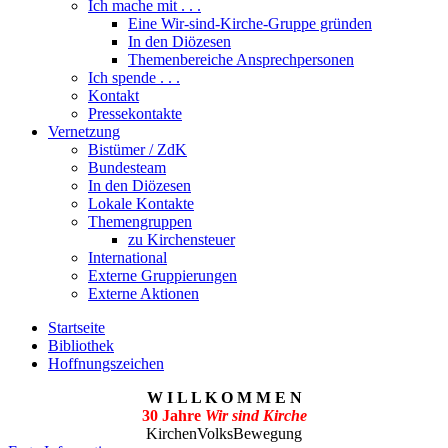
Ich mache mit . . .
Eine Wir-sind-Kirche-Gruppe gründen
In den Diözesen
Themenbereiche Ansprechpersonen
Ich spende . . .
Kontakt
Pressekontakte
Vernetzung
Bistümer / ZdK
Bundesteam
In den Diözesen
Lokale Kontakte
Themengruppen
zu Kirchensteuer
International
Externe Gruppierungen
Externe Aktionen
Startseite
Bibliothek
Hoffnungszeichen
W I L L K O M M E N
30 Jahre
Wir sind Kirche
KirchenVolksBewegung