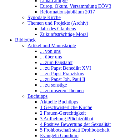
Lima-Liturgie
Europ. Ökum. Versammlung EÖV3
Reformationsjubiläum 2017
Synodale Kirche
Themen und Projekte (Archiv)
Jahr des Glaubens
Zukunftsträchtige Moral
Bibliothek
Artikel und Manuskripte
... von uns
... über uns
... zum Papstamt
... zu Papst Benedikt XVI
... zu Papst Franziskus
... zu Papst Joh. Paul II
... zu sonstige
... zu unseren Themen
Buchtipps
Aktuelle Buchtipps
1 Geschwisterliche Kirche
2 Frauen-Gerechtigkeit
3 Aufhebung Pflichtzölibat
4 Positive Bewertung der Sexualität
5 Frohbotschaft statt Drohbotschaft
Evangelii Gaudium