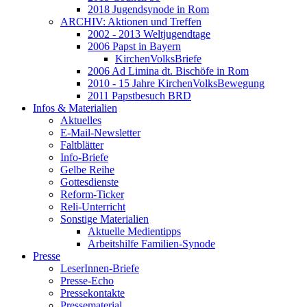
2018 Jugendsynode in Rom
ARCHIV: Aktionen und Treffen
2002 - 2013 Weltjugendtage
2006 Papst in Bayern
KirchenVolksBriefe
2006 Ad Limina dt. Bischöfe in Rom
2010 - 15 Jahre KirchenVolksBewegung
2011 Papstbesuch BRD
Infos & Materialien
Aktuelles
E-Mail-Newsletter
Faltblätter
Info-Briefe
Gelbe Reihe
Gottesdienste
Reform-Ticker
Reli-Unterricht
Sonstige Materialien
Aktuelle Medientipps
Arbeitshilfe Familien-Synode
Presse
LeserInnen-Briefe
Presse-Echo
Pressekontakte
Pressematerial