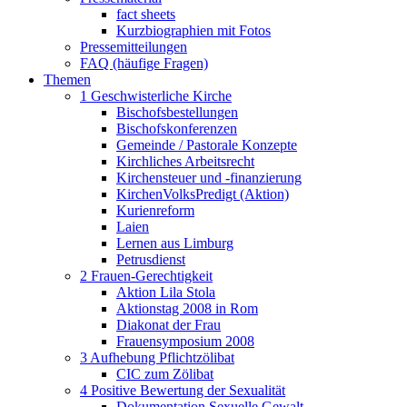
fact sheets
Kurzbiographien mit Fotos
Pressemitteilungen
FAQ (häufige Fragen)
Themen
1 Geschwisterliche Kirche
Bischofsbestellungen
Bischofskonferenzen
Gemeinde / Pastorale Konzepte
Kirchliches Arbeitsrecht
Kirchensteuer und -finanzierung
KirchenVolksPredigt (Aktion)
Kurienreform
Laien
Lernen aus Limburg
Petrusdienst
2 Frauen-Gerechtigkeit
Aktion Lila Stola
Aktionstag 2008 in Rom
Diakonat der Frau
Frauensymposium 2008
3 Aufhebung Pflichtzölibat
CIC zum Zölibat
4 Positive Bewertung der Sexualität
Dokumentation Sexuelle Gewalt