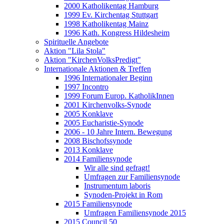
2000 Katholikentag Hamburg
1999 Ev. Kirchentag Stuttgart
1998 Katholikentag Mainz
1996 Kath. Kongress Hildesheim
Spirituelle Angebote
Aktion "Lila Stola"
Aktion "KirchenVolksPredigt"
Internationale Aktionen & Treffen
1996 Internationaler Beginn
1997 Incontro
1999 Forum Europ. KatholikInnen
2001 Kirchenvolks-Synode
2005 Konklave
2005 Eucharistie-Synode
2006 - 10 Jahre Intern. Bewegung
2008 Bischofssynode
2013 Konklave
2014 Familiensynode
Wir alle sind gefragt!
Umfragen zur Familiensynode
Instrumentum laboris
Synoden-Projekt in Rom
2015 Familiensynode
Umfragen Familiensynode 2015
2015 Council 50