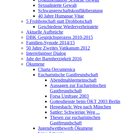
Sexualisierte Gewalt
Schwangerschaftskonfliktberatung
40 Jahre Humanae Vitae
5 Frohbotschaft statt Drohbotschaft
Geschiedene Wiederverheiratete
Aktuelle Aufbrüche
DBK Gesprächsprozess 2010-2015
Familien-Synode 2014/15
50 Jahre Zweites Vatikanum 2012
Interreligiöser Dialog
Jahr der Barmherzigkeit 2016
Ökumene
Charta Oecumenica
Eucharistische Gastfreundschaft
Abendmahlgemeinschaft
Aussagen zur Eucharistischen
Gastfreundschaft
Forsa Umfrage 2003
Gottesdienste beim ÖKT 2003 Berlin
Hengsbach: Weg nach München
Sattler: Schwierige Weg ...
Thesen zur eucharistischen
Gastfreundschaft
Jugendwettbewerb Ökumene