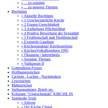
» ... zu sonstige
» ... zu unseren Themen
Buchtipps
» Aktuelle Buchtipps
» 1 Geschwisterliche Kirche
» 2 Frauen-Gerechtigkeit
» 3 Aufhebung Pflichtzölibat
» 4 Positive Bewertung der Sexualität
» 5 Frohbotschaft statt Drohbotschaft
» Evangelii Gaudium
» Kirchenstruktur/ Kirchenreform
» KirchenVolksBegehren 1995
» Ökumene / interreligiös
» Sonstige Themen
» Vatikanum II
Gottesdienst-Forum
Hoffnungszeichen
Lächeln - Lachen - Nachdenken
Lesezeichen
Mahnzeichen
Stellungnahmen, Briefe etc.
Kolumne "Ungeschminkt" KIRCHE IN
Spirituelle Texte
» Advent
» Die Kirche Christi