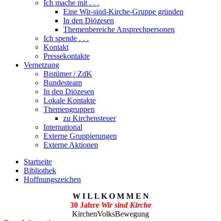
Ich mache mit . . .
Eine Wir-sind-Kirche-Gruppe gründen
In den Diözesen
Themenbereiche Ansprechpersonen
Ich spende . . .
Kontakt
Pressekontakte
Vernetzung
Bistümer / ZdK
Bundesteam
In den Diözesen
Lokale Kontakte
Themengruppen
zu Kirchensteuer
International
Externe Gruppierungen
Externe Aktionen
Startseite
Bibliothek
Hoffnungszeichen
W I L L K O M M E N
30 Jahre
Wir sind Kirche
KirchenVolksBewegung