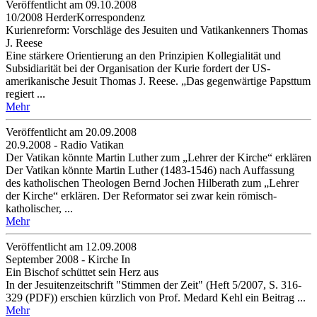
Veröffentlicht am 09­.10.2008
10/2008 HerderKorrespondenz
Kurienreform: Vorschläge des Jesuiten und Vatikankenners Thomas
J. Reese
Eine stärkere Orientierung an den Prinzipien Kollegialität und
Subsidiarität bei der Organisation der Kurie fordert der US-
amerikanische Jesuit Thomas J. Reese. „Das gegenwärtige Papsttum
regiert ...
Mehr
Veröffentlicht am 20­.09.2008
20.9.2008 - Radio Vatikan
Der Vatikan könnte Martin Luther zum „Lehrer der Kirche“ erklären
Der Vatikan könnte Martin Luther (1483-1546) nach Auffassung
des katholischen Theologen Bernd Jochen Hilberath zum „Lehrer
der Kirche“ erklären. Der Reformator sei zwar kein römisch-
katholischer, ...
Mehr
Veröffentlicht am 12­.09.2008
September 2008 - Kirche In
Ein Bischof schüttet sein Herz aus
In der Jesuitenzeitschrift "Stimmen der Zeit" (Heft 5/2007, S. 316-
329 (PDF)) erschien kürzlich von Prof. Medard Kehl ein Beitrag ...
Mehr