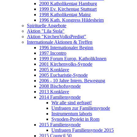
2000 Katholikentag Hamburg
1999 Ev. Kirchentag Stuttgart
1998 Katholikentag Mainz
1996 Kath. Kongress Hildesheim
Spirituelle Angebote
Aktion "Lila Stola"
Aktion "KirchenVolksPredigt"
Internationale Aktionen & Treffen
1996 Internationaler Beginn
1997 Incontro
1999 Forum Europ. KatholikInnen
2001 Kirchenvolks-Synode
2005 Konklave
2005 Eucharistie-Synode
2006 - 10 Jahre Intern. Bewegung
2008 Bischofssynode
2013 Konklave
2014 Familiensynode
Wir alle sind gefragt!
Umfragen zur Familiensynode
Instrumentum laboris
Synoden-Projekt in Rom
2015 Familiensynode
Umfragen Familiensynode 2015
2015 Council 50