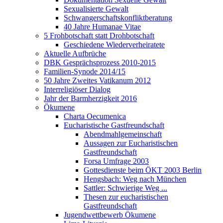
Sexualisierte Gewalt
Schwangerschaftskonfliktberatung
40 Jahre Humanae Vitae
5 Frohbotschaft statt Drohbotschaft
Geschiedene Wiederverheiratete
Aktuelle Aufbrüche
DBK Gesprächsprozess 2010-2015
Familien-Synode 2014/15
50 Jahre Zweites Vatikanum 2012
Interreligiöser Dialog
Jahr der Barmherzigkeit 2016
Ökumene
Charta Oecumenica
Eucharistische Gastfreundschaft
Abendmahlgemeinschaft
Aussagen zur Eucharistischen
Gastfreundschaft
Forsa Umfrage 2003
Gottesdienste beim ÖKT 2003 Berlin
Hengsbach: Weg nach München
Sattler: Schwierige Weg ...
Thesen zur eucharistischen
Gastfreundschaft
Jugendwettbewerb Ökumene