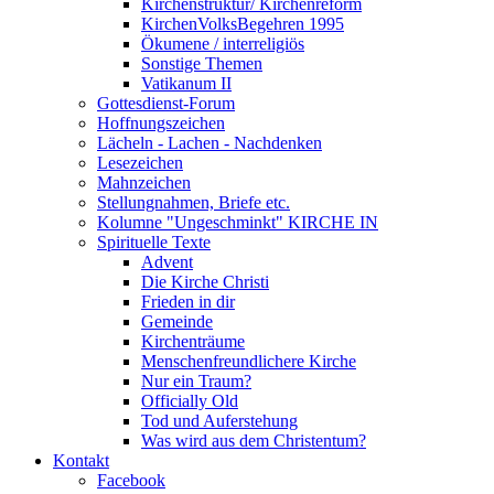
Kirchenstruktur/ Kirchenreform
KirchenVolksBegehren 1995
Ökumene / interreligiös
Sonstige Themen
Vatikanum II
Gottesdienst-Forum
Hoffnungszeichen
Lächeln - Lachen - Nachdenken
Lesezeichen
Mahnzeichen
Stellungnahmen, Briefe etc.
Kolumne "Ungeschminkt" KIRCHE IN
Spirituelle Texte
Advent
Die Kirche Christi
Frieden in dir
Gemeinde
Kirchenträume
Menschenfreundlichere Kirche
Nur ein Traum?
Officially Old
Tod und Auferstehung
Was wird aus dem Christentum?
Kontakt
Facebook