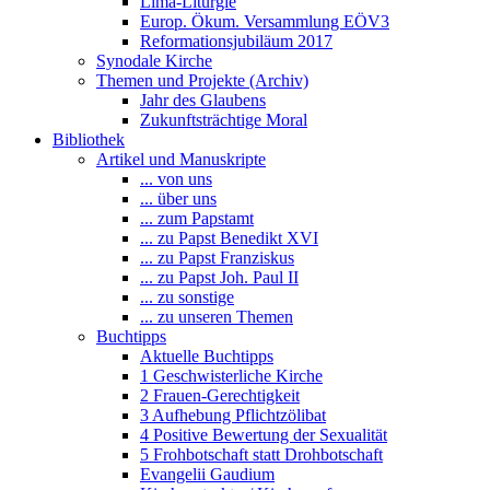
Lima-Liturgie
Europ. Ökum. Versammlung EÖV3
Reformationsjubiläum 2017
Synodale Kirche
Themen und Projekte (Archiv)
Jahr des Glaubens
Zukunftsträchtige Moral
Bibliothek
Artikel und Manuskripte
... von uns
... über uns
... zum Papstamt
... zu Papst Benedikt XVI
... zu Papst Franziskus
... zu Papst Joh. Paul II
... zu sonstige
... zu unseren Themen
Buchtipps
Aktuelle Buchtipps
1 Geschwisterliche Kirche
2 Frauen-Gerechtigkeit
3 Aufhebung Pflichtzölibat
4 Positive Bewertung der Sexualität
5 Frohbotschaft statt Drohbotschaft
Evangelii Gaudium