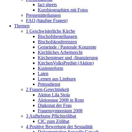
fact sheets
Kurzbiographien mit Fotos
Pressemitteilungen
FAQ (häufige Fragen)
Themen
1 Geschwisterliche Kirche
Bischofsbestellungen
Bischofskonferenzen
Gemeinde / Pastorale Konzepte
Kirchliches Arbeitsrecht
Kirchensteuer und -finanzierung
KirchenVolksPredigt (Aktion)
Kurienreform
Laien
Lernen aus Limburg
Petrusdienst
2 Frauen-Gerechtigkeit
Aktion Lila Stola
Aktionstag 2008 in Rom
Diakonat der Frau
Frauensymposium 2008
3 Aufhebung Pflichtzölibat
CIC zum Zölibat
4 Positive Bewertung der Sexualität
Dokumentation Sexuelle Gewalt