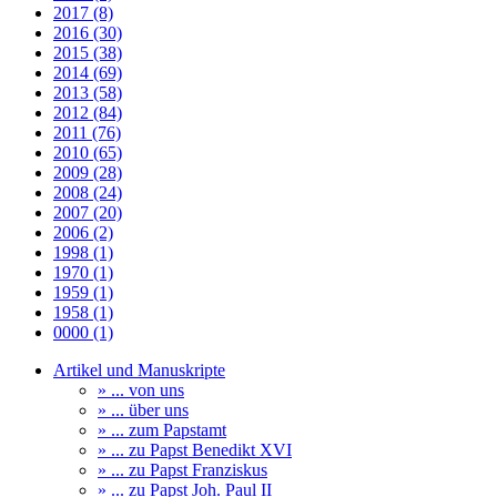
2017 (8)
2016 (30)
2015 (38)
2014 (69)
2013 (58)
2012 (84)
2011 (76)
2010 (65)
2009 (28)
2008 (24)
2007 (20)
2006 (2)
1998 (1)
1970 (1)
1959 (1)
1958 (1)
0000 (1)
Artikel und Manuskripte
» ... von uns
» ... über uns
» ... zum Papstamt
» ... zu Papst Benedikt XVI
» ... zu Papst Franziskus
» ... zu Papst Joh. Paul II