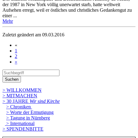
der 1987 in New York völlig unerwartet starb, hatte weltweit
Aufsehen erregt, weil er östliches und christliches Gedankengut zu
einer ...
Mehr
Zuletzt geändert am 09­.03.2016
«
1
2
»
Suchen
> WILLKOMMEN
> MITMACHEN
> 30 JAHRE
Wir sind Kirche
> Chroniken
> Worte der Ermutigung
> Tagung in Nürnberg
> International
> SPENDENBITTE