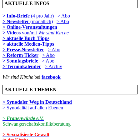
AKTUELLE INFOS
> Info-Briefe
(4 pro Jahr)
> Abo
> Newsletter
(monatlich)
> Abo
> Online-Veranstaltungen
> Videos
von/mit
Wir sind Kirche
> aktuelle Buch-Tipps
> aktuelle Medien-Tipps
> Presse-Newsletter
> Abo
> Reform-Ticker
> Abo
> Sonntagsbriefe
> Abo
> Terminkalender
> Archiv
Wir sind Kirche
bei
facebook
AKTUELLE THEMEN
> Synodaler Weg in Deutschland
> Synodalität auf allen Ebenen
>
Frauenwürde e.V.
Schwangerschaftskonfliktberatung
> Sexualisierte Gewalt