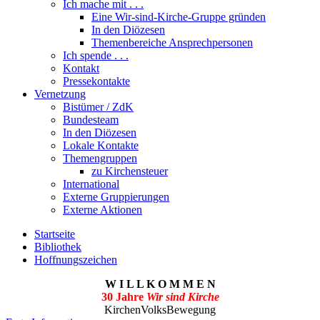
Ich mache mit . . .
Eine Wir-sind-Kirche-Gruppe gründen
In den Diözesen
Themenbereiche Ansprechpersonen
Ich spende . . .
Kontakt
Pressekontakte
Vernetzung
Bistümer / ZdK
Bundesteam
In den Diözesen
Lokale Kontakte
Themengruppen
zu Kirchensteuer
International
Externe Gruppierungen
Externe Aktionen
Startseite
Bibliothek
Hoffnungszeichen
W I L L K O M M E N
30 Jahre
Wir sind Kirche
KirchenVolksBewegung