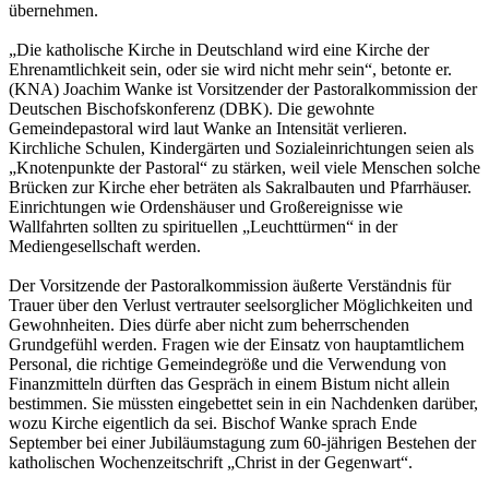
übernehmen.
„Die katholische Kirche in Deutschland wird eine Kirche der
Ehrenamtlichkeit sein, oder sie wird nicht mehr sein“, betonte er.
(KNA) Joachim Wanke ist Vorsitzender der Pastoralkommission der
Deutschen Bischofskonferenz (DBK). Die gewohnte
Gemeindepastoral wird laut Wanke an Intensität verlieren.
Kirchliche Schulen, Kindergärten und Sozialeinrichtungen seien als
„Knotenpunkte der Pastoral“ zu stärken, weil viele Menschen solche
Brücken zur Kirche eher beträten als Sakralbauten und Pfarrhäuser.
Einrichtungen wie Ordenshäuser und Großereignisse wie
Wallfahrten sollten zu spirituellen „Leuchttürmen“ in der
Mediengesellschaft werden.
Der Vorsitzende der Pastoralkommission äußerte Verständnis für
Trauer über den Verlust vertrauter seelsorglicher Möglichkeiten und
Gewohnheiten. Dies dürfe aber nicht zum beherrschenden
Grundgefühl werden. Fragen wie der Einsatz von hauptamtlichem
Personal, die richtige Gemeindegröße und die Verwendung von
Finanzmitteln dürften das Gespräch in einem Bistum nicht allein
bestimmen. Sie müssten eingebettet sein in ein Nachdenken darüber,
wozu Kirche eigentlich da sei. Bischof Wanke sprach Ende
September bei einer Jubiläumstagung zum 60-jährigen Bestehen der
katholischen Wochenzeitschrift „Christ in der Gegenwart“.