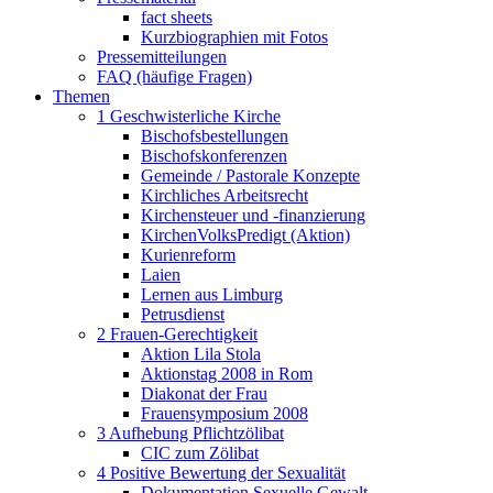
fact sheets
Kurzbiographien mit Fotos
Pressemitteilungen
FAQ (häufige Fragen)
Themen
1 Geschwisterliche Kirche
Bischofsbestellungen
Bischofskonferenzen
Gemeinde / Pastorale Konzepte
Kirchliches Arbeitsrecht
Kirchensteuer und -finanzierung
KirchenVolksPredigt (Aktion)
Kurienreform
Laien
Lernen aus Limburg
Petrusdienst
2 Frauen-Gerechtigkeit
Aktion Lila Stola
Aktionstag 2008 in Rom
Diakonat der Frau
Frauensymposium 2008
3 Aufhebung Pflichtzölibat
CIC zum Zölibat
4 Positive Bewertung der Sexualität
Dokumentation Sexuelle Gewalt