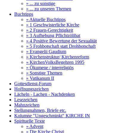
» ... zu sonstige
» ... zu unseren Themen
Buchtipps
» Aktuelle Buchtipps
» 1 Geschwisterliche Kirche
» 2 Frauen-Gerechtigkeit
» 3 Aufhebung Pflichtzölibat
» 4 Positive Bewertung der Sexualität
» 5 Frohbotschaft statt Drohbotschaft
» Evangelii Gaudium
» Kirchenstruktur/ Kirchenreform
» KirchenVolksBegehren 1995
» Ökumene / interreligiös
» Sonstige Themen
» Vatikanum II
Gottesdienst-Forum
Hoffnungszeichen
Lächeln - Lachen - Nachdenken
Lesezeichen
Mahnzeichen
Stellungnahmen, Briefe etc.
Kolumne "Ungeschminkt" KIRCHE IN
Spirituelle Texte
» Advent
» Die Kirche Christi