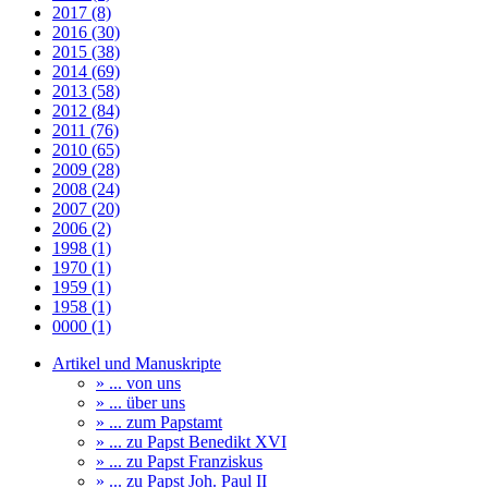
2017 (8)
2016 (30)
2015 (38)
2014 (69)
2013 (58)
2012 (84)
2011 (76)
2010 (65)
2009 (28)
2008 (24)
2007 (20)
2006 (2)
1998 (1)
1970 (1)
1959 (1)
1958 (1)
0000 (1)
Artikel und Manuskripte
» ... von uns
» ... über uns
» ... zum Papstamt
» ... zu Papst Benedikt XVI
» ... zu Papst Franziskus
» ... zu Papst Joh. Paul II