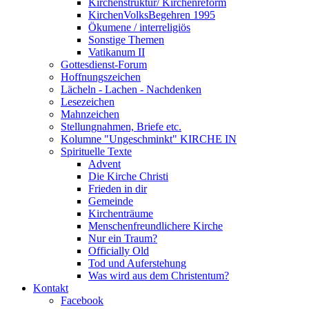
Kirchenstruktur/ Kirchenreform
KirchenVolksBegehren 1995
Ökumene / interreligiös
Sonstige Themen
Vatikanum II
Gottesdienst-Forum
Hoffnungszeichen
Lächeln - Lachen - Nachdenken
Lesezeichen
Mahnzeichen
Stellungnahmen, Briefe etc.
Kolumne "Ungeschminkt" KIRCHE IN
Spirituelle Texte
Advent
Die Kirche Christi
Frieden in dir
Gemeinde
Kirchenträume
Menschenfreundlichere Kirche
Nur ein Traum?
Officially Old
Tod und Auferstehung
Was wird aus dem Christentum?
Kontakt
Facebook