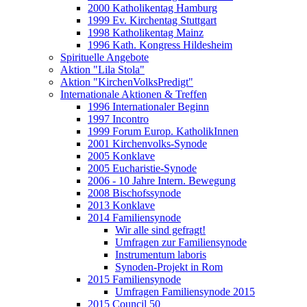
2000 Katholikentag Hamburg
1999 Ev. Kirchentag Stuttgart
1998 Katholikentag Mainz
1996 Kath. Kongress Hildesheim
Spirituelle Angebote
Aktion "Lila Stola"
Aktion "KirchenVolksPredigt"
Internationale Aktionen & Treffen
1996 Internationaler Beginn
1997 Incontro
1999 Forum Europ. KatholikInnen
2001 Kirchenvolks-Synode
2005 Konklave
2005 Eucharistie-Synode
2006 - 10 Jahre Intern. Bewegung
2008 Bischofssynode
2013 Konklave
2014 Familiensynode
Wir alle sind gefragt!
Umfragen zur Familiensynode
Instrumentum laboris
Synoden-Projekt in Rom
2015 Familiensynode
Umfragen Familiensynode 2015
2015 Council 50