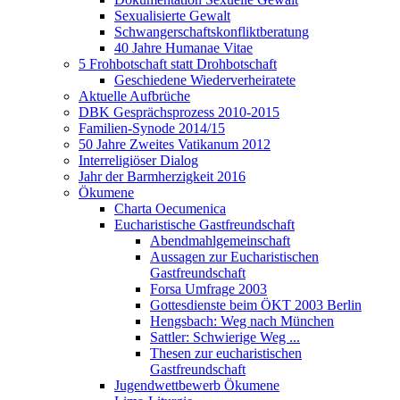
Sexualisierte Gewalt
Schwangerschaftskonfliktberatung
40 Jahre Humanae Vitae
5 Frohbotschaft statt Drohbotschaft
Geschiedene Wiederverheiratete
Aktuelle Aufbrüche
DBK Gesprächsprozess 2010-2015
Familien-Synode 2014/15
50 Jahre Zweites Vatikanum 2012
Interreligiöser Dialog
Jahr der Barmherzigkeit 2016
Ökumene
Charta Oecumenica
Eucharistische Gastfreundschaft
Abendmahlgemeinschaft
Aussagen zur Eucharistischen
Gastfreundschaft
Forsa Umfrage 2003
Gottesdienste beim ÖKT 2003 Berlin
Hengsbach: Weg nach München
Sattler: Schwierige Weg ...
Thesen zur eucharistischen
Gastfreundschaft
Jugendwettbewerb Ökumene