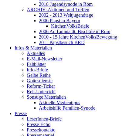
2018 Jugendsynode in Rom
ARCHIV: Aktionen und Treffen
2002 - 2013 Weltjugendtage
2006 Papst in Bayern
KirchenVolksBriefe
2006 Ad Limina dt. Bischöfe in Rom
2010 - 15 Jahre KirchenVolksBewegung
2011 Papstbesuch BRD
Infos & Materialien
Aktuelles
E-Mail-Newsletter
Faltblätter
Info-Briefe
Gelbe Reihe
Gottesdienste
Reform-Ticker
Reli-Unterricht
Sonstige Materialien
Aktuelle Medientipps
Arbeitshilfe Familien-Synode
Presse
LeserInnen-Briefe
Presse-Echo
Pressekontakte
Pressematerial