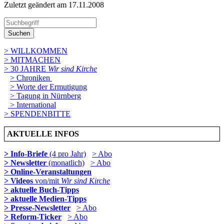
Zuletzt geändert am 17­.11.2008
Suchen
> WILLKOMMEN
> MITMACHEN
> 30 JAHRE
Wir sind Kirche
> Chroniken
> Worte der Ermutigung
> Tagung in Nürnberg
> International
> SPENDENBITTE
AKTUELLE INFOS
> Info-Briefe
(4 pro Jahr)
> Abo
> Newsletter
(monatlich)
> Abo
> Online-Veranstaltungen
> Videos
von/mit
Wir sind Kirche
> aktuelle Buch-Tipps
> aktuelle Medien-Tipps
> Presse-Newsletter
> Abo
> Reform-Ticker
> Abo