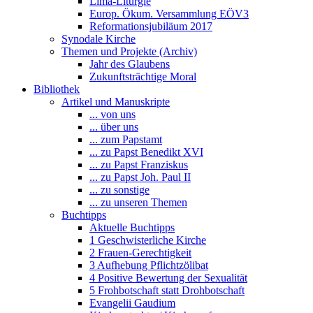
Lima-Liturgie
Europ. Ökum. Versammlung EÖV3
Reformationsjubiläum 2017
Synodale Kirche
Themen und Projekte (Archiv)
Jahr des Glaubens
Zukunftsträchtige Moral
Bibliothek
Artikel und Manuskripte
... von uns
... über uns
... zum Papstamt
... zu Papst Benedikt XVI
... zu Papst Franziskus
... zu Papst Joh. Paul II
... zu sonstige
... zu unseren Themen
Buchtipps
Aktuelle Buchtipps
1 Geschwisterliche Kirche
2 Frauen-Gerechtigkeit
3 Aufhebung Pflichtzölibat
4 Positive Bewertung der Sexualität
5 Frohbotschaft statt Drohbotschaft
Evangelii Gaudium