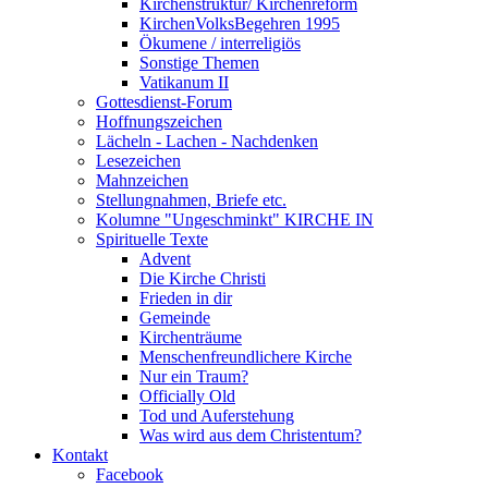
Kirchenstruktur/ Kirchenreform
KirchenVolksBegehren 1995
Ökumene / interreligiös
Sonstige Themen
Vatikanum II
Gottesdienst-Forum
Hoffnungszeichen
Lächeln - Lachen - Nachdenken
Lesezeichen
Mahnzeichen
Stellungnahmen, Briefe etc.
Kolumne "Ungeschminkt" KIRCHE IN
Spirituelle Texte
Advent
Die Kirche Christi
Frieden in dir
Gemeinde
Kirchenträume
Menschenfreundlichere Kirche
Nur ein Traum?
Officially Old
Tod und Auferstehung
Was wird aus dem Christentum?
Kontakt
Facebook