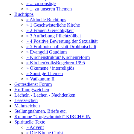
» ... zu sonstige
» ... zu unseren Themen
Buchtipps
» Aktuelle Buchtipps
» 1 Geschwisterliche Kirche
» 2 Frauen-Gerechtigkeit
» 3 Aufhebung Pflichtzölibat
» 4 Positive Bewertung der Sexualität
» 5 Frohbotschaft statt Drohbotschaft
» Evangelii Gaudium
» Kirchenstruktur/ Kirchenreform
» KirchenVolksBegehren 1995
» Ökumene / interreligiös
» Sonstige Themen
» Vatikanum II
Gottesdienst-Forum
Hoffnungszeichen
Lächeln - Lachen - Nachdenken
Lesezeichen
Mahnzeichen
Stellungnahmen, Briefe etc.
Kolumne "Ungeschminkt" KIRCHE IN
Spirituelle Texte
» Advent
» Die Kirche Christi