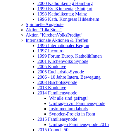
2000 Katholikentag Hamburg
1999 Ev. Kirchentag Stuttgart
1998 Katholikentag Mainz
1996 Kath. Kongress Hildesheim
Spirituelle Angebote
Aktion "Lila Stola"
Aktion "KirchenVolksPredigt"
Internationale Aktionen & Treffen
1996 Internationaler Beginn
1997 Incontro
1999 Forum Europ. KatholikInnen
2001 Kirchenvolks-Synode
2005 Konklave
2005 Eucharistie-Synode
2006 - 10 Jahre Intern. Bewegung
2008 Bischofssynode
2013 Konklave
2014 Familiensynode
Wir alle sind gefragt!
Umfragen zur Familiensynode
Instrumentum laboris
Synoden-Projekt in Rom
2015 Familiensynode
Umfragen Familiensynode 2015
2015 Council 50