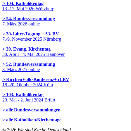
> 104. Katholikentag
13.-17. Mai 2026 Würzburg
> 54. Bundesversammlung
7. März 2026 online
> 30-Jahre-Tagung + 53. BV
7.-9. November 2025 Nürnberg
> 39. Evang. Kirchentag
30. April - 4. Mai 2025 Hannover
> 52. Bundesversammlung
8. März 2025 online
> KirchenVolksKonferenz+51.BV
18.-20. Oktober 2024 Köln
> 103. Katholikentag
29. Mai - 2. Juni 2024 Erfurt
> alle Bundesversammlungen
> alle Katholiken/Kirchentage
© 2026
Wir sind Kirche Deutschland