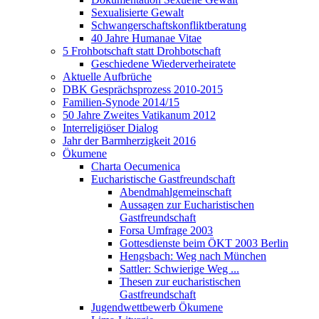
Sexualisierte Gewalt
Schwangerschaftskonfliktberatung
40 Jahre Humanae Vitae
5 Frohbotschaft statt Drohbotschaft
Geschiedene Wiederverheiratete
Aktuelle Aufbrüche
DBK Gesprächsprozess 2010-2015
Familien-Synode 2014/15
50 Jahre Zweites Vatikanum 2012
Interreligiöser Dialog
Jahr der Barmherzigkeit 2016
Ökumene
Charta Oecumenica
Eucharistische Gastfreundschaft
Abendmahlgemeinschaft
Aussagen zur Eucharistischen
Gastfreundschaft
Forsa Umfrage 2003
Gottesdienste beim ÖKT 2003 Berlin
Hengsbach: Weg nach München
Sattler: Schwierige Weg ...
Thesen zur eucharistischen
Gastfreundschaft
Jugendwettbewerb Ökumene