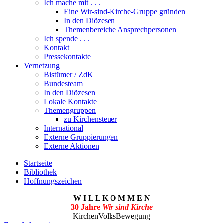
Ich mache mit . . .
Eine Wir-sind-Kirche-Gruppe gründen
In den Diözesen
Themenbereiche Ansprechpersonen
Ich spende . . .
Kontakt
Pressekontakte
Vernetzung
Bistümer / ZdK
Bundesteam
In den Diözesen
Lokale Kontakte
Themengruppen
zu Kirchensteuer
International
Externe Gruppierungen
Externe Aktionen
Startseite
Bibliothek
Hoffnungszeichen
W I L L K O M M E N
30 Jahre
Wir sind Kirche
KirchenVolksBewegung