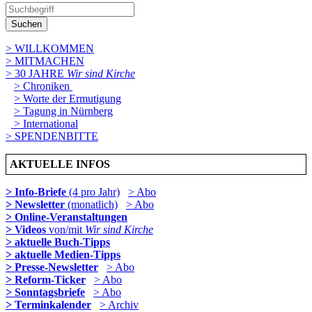
Suchen
> WILLKOMMEN
> MITMACHEN
> 30 JAHRE
Wir sind Kirche
> Chroniken
> Worte der Ermutigung
> Tagung in Nürnberg
> International
> SPENDENBITTE
AKTUELLE INFOS
> Info-Briefe
(4 pro Jahr)
> Abo
> Newsletter
(monatlich)
> Abo
> Online-Veranstaltungen
> Videos
von/mit
Wir sind Kirche
> aktuelle Buch-Tipps
> aktuelle Medien-Tipps
> Presse-Newsletter
> Abo
> Reform-Ticker
> Abo
> Sonntagsbriefe
> Abo
> Terminkalender
> Archiv