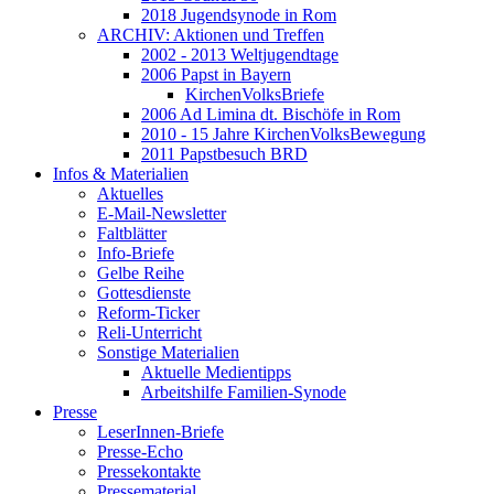
2018 Jugendsynode in Rom
ARCHIV: Aktionen und Treffen
2002 - 2013 Weltjugendtage
2006 Papst in Bayern
KirchenVolksBriefe
2006 Ad Limina dt. Bischöfe in Rom
2010 - 15 Jahre KirchenVolksBewegung
2011 Papstbesuch BRD
Infos & Materialien
Aktuelles
E-Mail-Newsletter
Faltblätter
Info-Briefe
Gelbe Reihe
Gottesdienste
Reform-Ticker
Reli-Unterricht
Sonstige Materialien
Aktuelle Medientipps
Arbeitshilfe Familien-Synode
Presse
LeserInnen-Briefe
Presse-Echo
Pressekontakte
Pressematerial