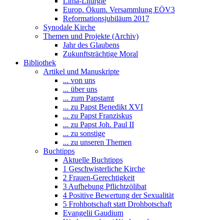
Lima-Liturgie
Europ. Ökum. Versammlung EÖV3
Reformationsjubiläum 2017
Synodale Kirche
Themen und Projekte (Archiv)
Jahr des Glaubens
Zukunftsträchtige Moral
Bibliothek
Artikel und Manuskripte
... von uns
... über uns
... zum Papstamt
... zu Papst Benedikt XVI
... zu Papst Franziskus
... zu Papst Joh. Paul II
... zu sonstige
... zu unseren Themen
Buchtipps
Aktuelle Buchtipps
1 Geschwisterliche Kirche
2 Frauen-Gerechtigkeit
3 Aufhebung Pflichtzölibat
4 Positive Bewertung der Sexualität
5 Frohbotschaft statt Drohbotschaft
Evangelii Gaudium