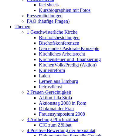
fact sheets
Kurzbiographien mit Fotos
Pressemitteilungen
FAQ (häufige Fragen)
Themen
1 Geschwisterliche Kirche
Bischofsbestellungen
Bischofskonferenzen
Gemeinde / Pastorale Konzepte
Kirchliches Arbeitsrecht
Kirchensteuer und -finanzierung
KirchenVolksPredigt (Aktion)
Kurienreform
Laien
Lernen aus Limburg
Petrusdienst
2 Frauen-Gerechtigkeit
Aktion Lila Stola
Aktionstag 2008 in Rom
Diakonat der Frau
Frauensymposium 2008
3 Aufhebung Pflichtzölibat
CIC zum Zölibat
4 Positive Bewertung der Sexualität
Dokumentation Sexuelle Gewalt