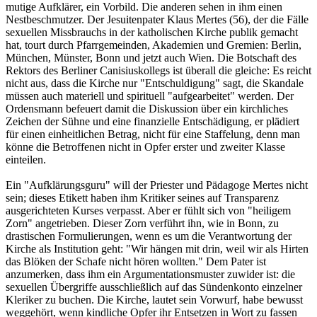
mutige Aufklärer, ein Vorbild. Die anderen sehen in ihm einen
Nestbeschmutzer. Der Jesuitenpater Klaus Mertes (56), der die Fälle
sexuellen Missbrauchs in der katholischen Kirche publik gemacht
hat, tourt durch Pfarrgemeinden, Akademien und Gremien: Berlin,
München, Münster, Bonn und jetzt auch Wien. Die Botschaft des
Rektors des Berliner Canisiuskollegs ist überall die gleiche: Es reicht
nicht aus, dass die Kirche nur "Entschuldigung" sagt, die Skandale
müssen auch materiell und spirituell "aufgearbeitet" werden. Der
Ordensmann befeuert damit die Diskussion über ein kirchliches
Zeichen der Sühne und eine finanzielle Entschädigung, er plädiert
für einen einheitlichen Betrag, nicht für eine Staffelung, denn man
könne die Betroffenen nicht in Opfer erster und zweiter Klasse
einteilen.
Ein "Aufklärungsguru" will der Priester und Pädagoge Mertes nicht
sein; dieses Etikett haben ihm Kritiker seines auf Transparenz
ausgerichteten Kurses verpasst. Aber er fühlt sich von "heiligem
Zorn" angetrieben. Dieser Zorn verführt ihn, wie in Bonn, zu
drastischen Formulierungen, wenn es um die Verantwortung der
Kirche als Institution geht: "Wir hängen mit drin, weil wir als Hirten
das Blöken der Schafe nicht hören wollten." Dem Pater ist
anzumerken, dass ihm ein Argumentationsmuster zuwider ist: die
sexuellen Übergriffe ausschließlich auf das Sündenkonto einzelner
Kleriker zu buchen. Die Kirche, lautet sein Vorwurf, habe bewusst
weggehört, wenn kindliche Opfer ihr Entsetzen in Wort zu fassen