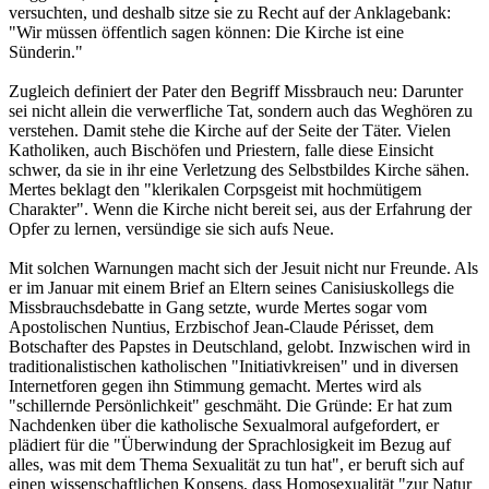
versuchten, und deshalb sitze sie zu Recht auf der Anklagebank:
"Wir müssen öffentlich sagen können: Die Kirche ist eine
Sünderin."
Zugleich definiert der Pater den Begriff Missbrauch neu: Darunter
sei nicht allein die verwerfliche Tat, sondern auch das Weghören zu
verstehen. Damit stehe die Kirche auf der Seite der Täter. Vielen
Katholiken, auch Bischöfen und Priestern, falle diese Einsicht
schwer, da sie in ihr eine Verletzung des Selbstbildes Kirche sähen.
Mertes beklagt den "klerikalen Corpsgeist mit hochmütigem
Charakter". Wenn die Kirche nicht bereit sei, aus der Erfahrung der
Opfer zu lernen, versündige sie sich aufs Neue.
Mit solchen Warnungen macht sich der Jesuit nicht nur Freunde. Als
er im Januar mit einem Brief an Eltern seines Canisiuskollegs die
Missbrauchsdebatte in Gang setzte, wurde Mertes sogar vom
Apostolischen Nuntius, Erzbischof Jean-Claude Périsset, dem
Botschafter des Papstes in Deutschland, gelobt. Inzwischen wird in
traditionalistischen katholischen "Initiativkreisen" und in diversen
Internetforen gegen ihn Stimmung gemacht. Mertes wird als
"schillernde Persönlichkeit" geschmäht. Die Gründe: Er hat zum
Nachdenken über die katholische Sexualmoral aufgefordert, er
plädiert für die "Überwindung der Sprachlosigkeit im Bezug auf
alles, was mit dem Thema Sexualität zu tun hat", er beruft sich auf
einen wissenschaftlichen Konsens, dass Homosexualität "zur Natur