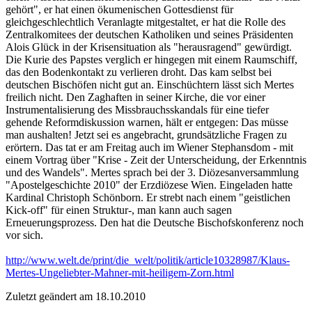
gehört", er hat einen ökumenischen Gottesdienst für
gleichgeschlechtlich Veranlagte mitgestaltet, er hat die Rolle des
Zentralkomitees der deutschen Katholiken und seines Präsidenten
Alois Glück in der Krisensituation als "herausragend" gewürdigt.
Die Kurie des Papstes verglich er hingegen mit einem Raumschiff,
das den Bodenkontakt zu verlieren droht. Das kam selbst bei
deutschen Bischöfen nicht gut an. Einschüchtern lässt sich Mertes
freilich nicht. Den Zaghaften in seiner Kirche, die vor einer
Instrumentalisierung des Missbrauchsskandals für eine tiefer
gehende Reformdiskussion warnen, hält er entgegen: Das müsse
man aushalten! Jetzt sei es angebracht, grundsätzliche Fragen zu
erörtern. Das tat er am Freitag auch im Wiener Stephansdom - mit
einem Vortrag über "Krise - Zeit der Unterscheidung, der Erkenntnis
und des Wandels". Mertes sprach bei der 3. Diözesanversammlung
"Apostelgeschichte 2010" der Erzdiözese Wien. Eingeladen hatte
Kardinal Christoph Schönborn. Er strebt nach einem "geistlichen
Kick-off" für einen Struktur-, man kann auch sagen
Erneuerungsprozess. Den hat die Deutsche Bischofskonferenz noch
vor sich.
http://www.welt.de/print/die_welt/politik/article10328987/Klaus-
Mertes-Ungeliebter-Mahner-mit-heiligem-Zorn.html
Zuletzt geändert am 18­.10.2010