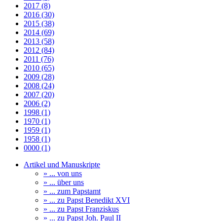
2017 (8)
2016 (30)
2015 (38)
2014 (69)
2013 (58)
2012 (84)
2011 (76)
2010 (65)
2009 (28)
2008 (24)
2007 (20)
2006 (2)
1998 (1)
1970 (1)
1959 (1)
1958 (1)
0000 (1)
Artikel und Manuskripte
» ... von uns
» ... über uns
» ... zum Papstamt
» ... zu Papst Benedikt XVI
» ... zu Papst Franziskus
» ... zu Papst Joh. Paul II