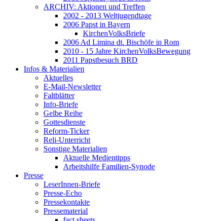
ARCHIV: Aktionen und Treffen
2002 - 2013 Weltjugendtage
2006 Papst in Bayern
KirchenVolksBriefe
2006 Ad Limina dt. Bischöfe in Rom
2010 - 15 Jahre KirchenVolksBewegung
2011 Papstbesuch BRD
Infos & Materialien
Aktuelles
E-Mail-Newsletter
Faltblätter
Info-Briefe
Gelbe Reihe
Gottesdienste
Reform-Ticker
Reli-Unterricht
Sonstige Materialien
Aktuelle Medientipps
Arbeitshilfe Familien-Synode
Presse
LeserInnen-Briefe
Presse-Echo
Pressekontakte
Pressematerial
fact sheets