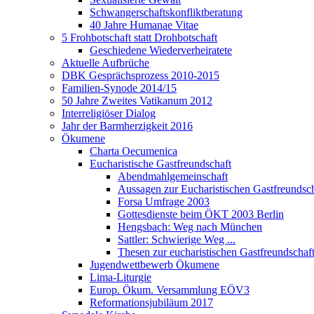
Schwangerschaftskonfliktberatung
40 Jahre Humanae Vitae
5 Frohbotschaft statt Drohbotschaft
Geschiedene Wiederverheiratete
Aktuelle Aufbrüche
DBK Gesprächsprozess 2010-2015
Familien-Synode 2014/15
50 Jahre Zweites Vatikanum 2012
Interreligiöser Dialog
Jahr der Barmherzigkeit 2016
Ökumene
Charta Oecumenica
Eucharistische Gastfreundschaft
Abendmahlgemeinschaft
Aussagen zur Eucharistischen Gastfreundsch
Forsa Umfrage 2003
Gottesdienste beim ÖKT 2003 Berlin
Hengsbach: Weg nach München
Sattler: Schwierige Weg ...
Thesen zur eucharistischen Gastfreundschaf
Jugendwettbewerb Ökumene
Lima-Liturgie
Europ. Ökum. Versammlung EÖV3
Reformationsjubiläum 2017