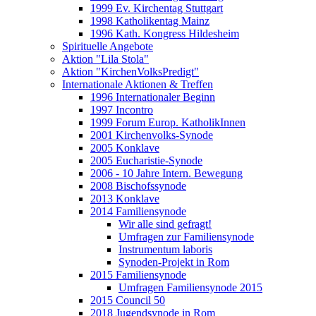
1999 Ev. Kirchentag Stuttgart
1998 Katholikentag Mainz
1996 Kath. Kongress Hildesheim
Spirituelle Angebote
Aktion "Lila Stola"
Aktion "KirchenVolksPredigt"
Internationale Aktionen & Treffen
1996 Internationaler Beginn
1997 Incontro
1999 Forum Europ. KatholikInnen
2001 Kirchenvolks-Synode
2005 Konklave
2005 Eucharistie-Synode
2006 - 10 Jahre Intern. Bewegung
2008 Bischofssynode
2013 Konklave
2014 Familiensynode
Wir alle sind gefragt!
Umfragen zur Familiensynode
Instrumentum laboris
Synoden-Projekt in Rom
2015 Familiensynode
Umfragen Familiensynode 2015
2015 Council 50
2018 Jugendsynode in Rom