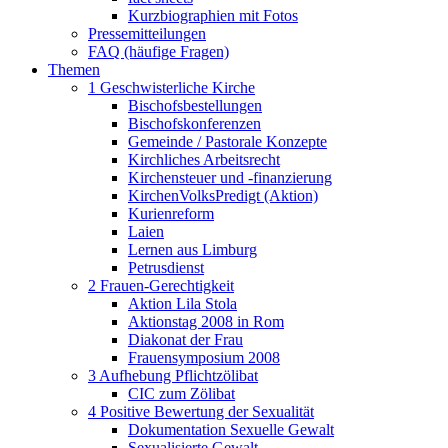
Kurzbiographien mit Fotos
Pressemitteilungen
FAQ (häufige Fragen)
Themen
1 Geschwisterliche Kirche
Bischofsbestellungen
Bischofskonferenzen
Gemeinde / Pastorale Konzepte
Kirchliches Arbeitsrecht
Kirchensteuer und -finanzierung
KirchenVolksPredigt (Aktion)
Kurienreform
Laien
Lernen aus Limburg
Petrusdienst
2 Frauen-Gerechtigkeit
Aktion Lila Stola
Aktionstag 2008 in Rom
Diakonat der Frau
Frauensymposium 2008
3 Aufhebung Pflichtzölibat
CIC zum Zölibat
4 Positive Bewertung der Sexualität
Dokumentation Sexuelle Gewalt
Sexualisierte Gewalt