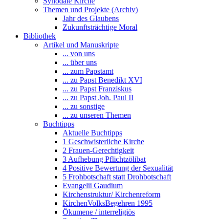
Synodale Kirche
Themen und Projekte (Archiv)
Jahr des Glaubens
Zukunftsträchtige Moral
Bibliothek
Artikel und Manuskripte
... von uns
... über uns
... zum Papstamt
... zu Papst Benedikt XVI
... zu Papst Franziskus
... zu Papst Joh. Paul II
... zu sonstige
... zu unseren Themen
Buchtipps
Aktuelle Buchtipps
1 Geschwisterliche Kirche
2 Frauen-Gerechtigkeit
3 Aufhebung Pflichtzölibat
4 Positive Bewertung der Sexualität
5 Frohbotschaft statt Drohbotschaft
Evangelii Gaudium
Kirchenstruktur/ Kirchenreform
KirchenVolksBegehren 1995
Ökumene / interreligiös