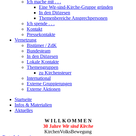
Ich mache mit . . .
Eine Wir-sind-Kirche-Gruppe gründen
In den Diözesen
Themenbereiche Ansprechpersonen
Ich spende . . .
Kontakt
Pressekontakte
Vernetzung
Bistümer / ZdK
Bundesteam
In den Diözesen
Lokale Kontakte
Themengruppen
zu Kirchensteuer
International
Externe Gruppierungen
Externe Aktionen
Startseite
Infos & Materialien
Aktuelles
W I L L K O M M E N
30 Jahre
Wir sind Kirche
KirchenVolksBewegung