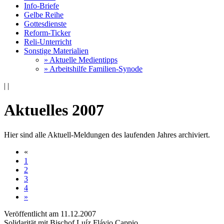
Info-Briefe
Gelbe Reihe
Gottesdienste
Reform-Ticker
Reli-Unterricht
Sonstige Materialien
» Aktuelle Medientipps
» Arbeitshilfe Familien-Synode
|
|
Aktuelles 2007
Hier sind alle Aktuell-Meldungen des laufenden Jahres archiviert.
«
1
2
3
4
»
Veröffentlicht am 11­.12.2007
Solidarität mit Bischof Luíz Flávio Cappio