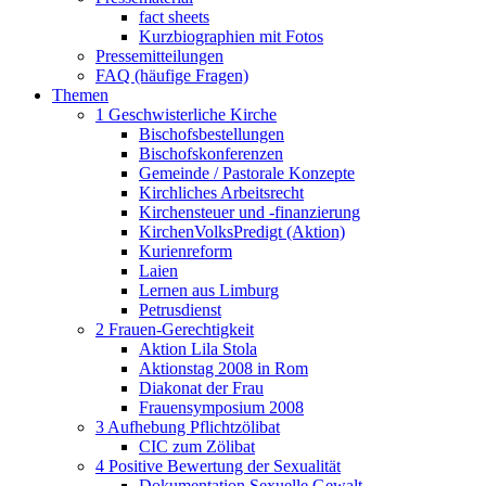
fact sheets
Kurzbiographien mit Fotos
Pressemitteilungen
FAQ (häufige Fragen)
Themen
1 Geschwisterliche Kirche
Bischofsbestellungen
Bischofskonferenzen
Gemeinde / Pastorale Konzepte
Kirchliches Arbeitsrecht
Kirchensteuer und -finanzierung
KirchenVolksPredigt (Aktion)
Kurienreform
Laien
Lernen aus Limburg
Petrusdienst
2 Frauen-Gerechtigkeit
Aktion Lila Stola
Aktionstag 2008 in Rom
Diakonat der Frau
Frauensymposium 2008
3 Aufhebung Pflichtzölibat
CIC zum Zölibat
4 Positive Bewertung der Sexualität
Dokumentation Sexuelle Gewalt