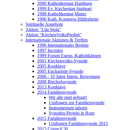
2000 Katholikentag Hamburg
1999 Ev. Kirchentag Stuttgart
1998 Katholikentag Mainz
1996 Kath. Kongress Hildesheim
Spirituelle Angebote
Aktion "Lila Stola"
Aktion "KirchenVolksPredigt"
Internationale Aktionen & Treffen
1996 Internationaler Beginn
1997 Incontro
1999 Forum Europ. KatholikInnen
2001 Kirchenvolks-Synode
2005 Konklave
2005 Eucharistie-Synode
2006 - 10 Jahre Intern. Bewegung
2008 Bischofssynode
2013 Konklave
2014 Familiensynode
Wir alle sind gefragt!
Umfragen zur Familiensynode
Instrumentum laboris
Synoden-Projekt in Rom
2015 Familiensynode
Umfragen Familiensynode 2015
2015 Council 50