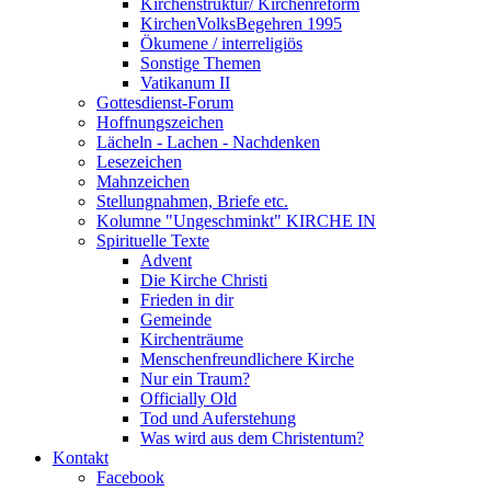
Kirchenstruktur/ Kirchenreform
KirchenVolksBegehren 1995
Ökumene / interreligiös
Sonstige Themen
Vatikanum II
Gottesdienst-Forum
Hoffnungszeichen
Lächeln - Lachen - Nachdenken
Lesezeichen
Mahnzeichen
Stellungnahmen, Briefe etc.
Kolumne "Ungeschminkt" KIRCHE IN
Spirituelle Texte
Advent
Die Kirche Christi
Frieden in dir
Gemeinde
Kirchenträume
Menschenfreundlichere Kirche
Nur ein Traum?
Officially Old
Tod und Auferstehung
Was wird aus dem Christentum?
Kontakt
Facebook