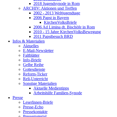
2018 Jugendsynode in Rom
ARCHIV: Aktionen und Treffen
2002 - 2013 Weltjugendtage
2006 Papst in Bayern
KirchenVolksBriefe
2006 Ad Limina dt. Bischöfe in Rom
2010 - 15 Jahre KirchenVolksBewegung
2011 Papstbesuch BRD
Infos & Materialien
Aktuelles
E-Mail-Newsletter
Faltblätter
Info-Briefe
Gelbe Reihe
Gottesdienste
Reform-Ticker
Reli-Unterricht
Sonstige Materialien
Aktuelle Medientipps
Arbeitshilfe Familien-Synode
Presse
LeserInnen-Briefe
Presse-Echo
Pressekontakte
Pressematerial