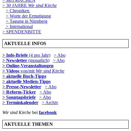
> MITMACHEN
> 30 JAHRE
Wir sind Kirche
> Chroniken
> Worte der Ermutigung
> Tagung in Nürnberg
> International
> SPENDENBITTE
AKTUELLE INFOS
> Info-Briefe
(4 pro Jahr)
> Abo
> Newsletter
(monatlich)
> Abo
> Online-Veranstaltungen
> Videos
von/mit
Wir sind Kirche
> aktuelle Buch-Tipps
> aktuelle Medien-Tipps
> Presse-Newsletter
> Abo
> Reform-Ticker
> Abo
> Sonntagsbriefe
> Abo
> Terminkalender
> Archiv
Wir sind Kirche
bei
facebook
AKTUELLE THEMEN