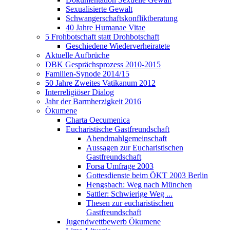
Sexualisierte Gewalt
Schwangerschaftskonfliktberatung
40 Jahre Humanae Vitae
5 Frohbotschaft statt Drohbotschaft
Geschiedene Wiederverheiratete
Aktuelle Aufbrüche
DBK Gesprächsprozess 2010-2015
Familien-Synode 2014/15
50 Jahre Zweites Vatikanum 2012
Interreligiöser Dialog
Jahr der Barmherzigkeit 2016
Ökumene
Charta Oecumenica
Eucharistische Gastfreundschaft
Abendmahlgemeinschaft
Aussagen zur Eucharistischen
Gastfreundschaft
Forsa Umfrage 2003
Gottesdienste beim ÖKT 2003 Berlin
Hengsbach: Weg nach München
Sattler: Schwierige Weg ...
Thesen zur eucharistischen
Gastfreundschaft
Jugendwettbewerb Ökumene