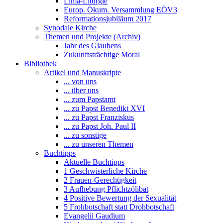
Lima-Liturgie
Europ. Ökum. Versammlung EÖV3
Reformationsjubiläum 2017
Synodale Kirche
Themen und Projekte (Archiv)
Jahr des Glaubens
Zukunftsträchtige Moral
Bibliothek
Artikel und Manuskripte
... von uns
... über uns
... zum Papstamt
... zu Papst Benedikt XVI
... zu Papst Franziskus
... zu Papst Joh. Paul II
... zu sonstige
... zu unseren Themen
Buchtipps
Aktuelle Buchtipps
1 Geschwisterliche Kirche
2 Frauen-Gerechtigkeit
3 Aufhebung Pflichtzölibat
4 Positive Bewertung der Sexualität
5 Frohbotschaft statt Drohbotschaft
Evangelii Gaudium