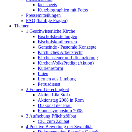
fact sheets
Kurzbiographien mit Fotos
Pressemitteilungen
FAQ (häufige Fragen)
Themen
1 Geschwisterliche Kirche
Bischofsbestellungen
Bischofskonferenzen
Gemeinde / Pastorale Konzepte
Kirchliches Arbeitsrecht
Kirchensteuer und -finanzierung
KirchenVolksPredigt (Aktion)
Kurienreform
Laien
Lernen aus Limburg
Petrusdienst
2 Frauen-Gerechtigkeit
Aktion Lila Stola
Aktionstag 2008 in Rom
Diakonat der Frau
Frauensymposium 2008
3 Aufhebung Pflichtzölibat
CIC zum Zölibat
4 Positive Bewertung der Sexualität
Dokumentation Sexuelle Gewalt