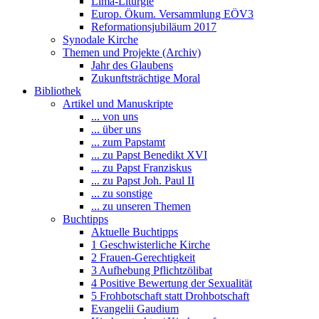
Lima-Liturgie
Europ. Ökum. Versammlung EÖV3
Reformationsjubiläum 2017
Synodale Kirche
Themen und Projekte (Archiv)
Jahr des Glaubens
Zukunftsträchtige Moral
Bibliothek
Artikel und Manuskripte
... von uns
... über uns
... zum Papstamt
... zu Papst Benedikt XVI
... zu Papst Franziskus
... zu Papst Joh. Paul II
... zu sonstige
... zu unseren Themen
Buchtipps
Aktuelle Buchtipps
1 Geschwisterliche Kirche
2 Frauen-Gerechtigkeit
3 Aufhebung Pflichtzölibat
4 Positive Bewertung der Sexualität
5 Frohbotschaft statt Drohbotschaft
Evangelii Gaudium