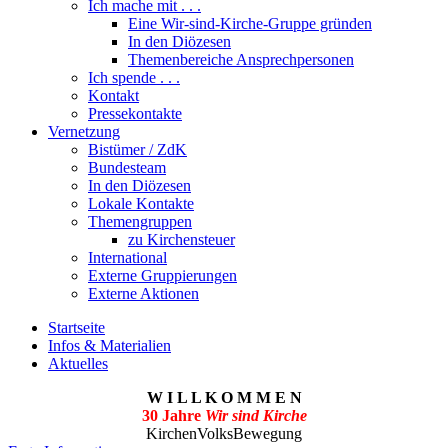
Ich mache mit . . .
Eine Wir-sind-Kirche-Gruppe gründen
In den Diözesen
Themenbereiche Ansprechpersonen
Ich spende . . .
Kontakt
Pressekontakte
Vernetzung
Bistümer / ZdK
Bundesteam
In den Diözesen
Lokale Kontakte
Themengruppen
zu Kirchensteuer
International
Externe Gruppierungen
Externe Aktionen
Startseite
Infos & Materialien
Aktuelles
W I L L K O M M E N
30 Jahre
Wir sind Kirche
KirchenVolksBewegung