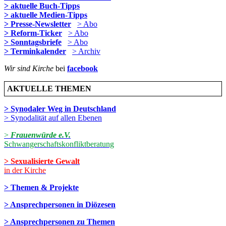
> aktuelle Buch-Tipps
> aktuelle Medien-Tipps
> Presse-Newsletter
> Abo
> Reform-Ticker
> Abo
> Sonntagsbriefe
> Abo
> Terminkalender
> Archiv
Wir sind Kirche
bei
facebook
AKTUELLE THEMEN
> Synodaler Weg in Deutschland
> Synodalität auf allen Ebenen
>
Frauenwürde e.V.
Schwangerschaftskonfliktberatung
> Sexualisierte Gewalt
in der Kirche
> Themen & Projekte
> Ansprechpersonen in Diözesen
> Ansprechpersonen zu Themen