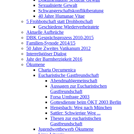
Sexualisierte Gewalt
Schwangerschaftskonfliktberatung
40 Jahre Humanae Vitae
5 Frohbotschaft statt Drohbotschaft
Geschiedene Wiederverheiratete
Aktuelle Aufbrüche
DBK Gesprächsprozess 2010-2015
Familien-Synode 2014/15
50 Jahre Zweites Vatikanum 2012
Interreligiöser Dialog
Jahr der Barmherzigkeit 2016
Ökumene
Charta Oecumenica
Eucharistische Gastfreundschaft
Abendmahlgemeinschaft
Aussagen zur Eucharistischen
Gastfreundschaft
Forsa Umfrage 2003
Gottesdienste beim ÖKT 2003 Berlin
Hengsbach: Weg nach München
Sattler: Schwierige Weg ...
Thesen zur eucharistischen
Gastfreundschaft
Jugendwettbewerb Ökumene