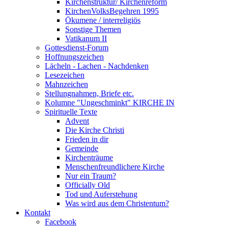
Kirchenstruktur/ Kirchenreform
KirchenVolksBegehren 1995
Ökumene / interreligiös
Sonstige Themen
Vatikanum II
Gottesdienst-Forum
Hoffnungszeichen
Lächeln - Lachen - Nachdenken
Lesezeichen
Mahnzeichen
Stellungnahmen, Briefe etc.
Kolumne "Ungeschminkt" KIRCHE IN
Spirituelle Texte
Advent
Die Kirche Christi
Frieden in dir
Gemeinde
Kirchenträume
Menschenfreundlichere Kirche
Nur ein Traum?
Officially Old
Tod und Auferstehung
Was wird aus dem Christentum?
Kontakt
Facebook