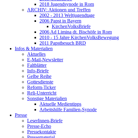
2018 Jugendsynode in Rom
ARCHIV: Aktionen und Treffen
2002 - 2013 Weltjugendtage
2006 Papst in Bayern
KirchenVolksBriefe
2006 Ad Limina dt. Bischöfe in Rom
2010 - 15 Jahre KirchenVolksBewegung
2011 Papstbesuch BRD
Infos & Materialien
Aktuelles
E-Mail-Newsletter
Faltblätter
Info-Briefe
Gelbe Reihe
Gottesdienste
Reform-Ticker
Reli-Unterricht
Sonstige Materialien
Aktuelle Medientipps
Arbeitshilfe Familien-Synode
Presse
LeserInnen-Briefe
Presse-Echo
Pressekontakte
Pressematerial