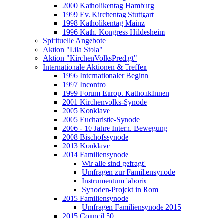
2000 Katholikentag Hamburg
1999 Ev. Kirchentag Stuttgart
1998 Katholikentag Mainz
1996 Kath. Kongress Hildesheim
Spirituelle Angebote
Aktion "Lila Stola"
Aktion "KirchenVolksPredigt"
Internationale Aktionen & Treffen
1996 Internationaler Beginn
1997 Incontro
1999 Forum Europ. KatholikInnen
2001 Kirchenvolks-Synode
2005 Konklave
2005 Eucharistie-Synode
2006 - 10 Jahre Intern. Bewegung
2008 Bischofssynode
2013 Konklave
2014 Familiensynode
Wir alle sind gefragt!
Umfragen zur Familiensynode
Instrumentum laboris
Synoden-Projekt in Rom
2015 Familiensynode
Umfragen Familiensynode 2015
2015 Council 50