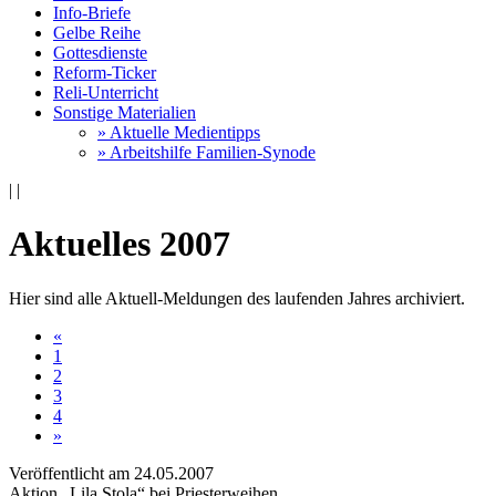
Info-Briefe
Gelbe Reihe
Gottesdienste
Reform-Ticker
Reli-Unterricht
Sonstige Materialien
» Aktuelle Medientipps
» Arbeitshilfe Familien-Synode
|
|
Aktuelles 2007
Hier sind alle Aktuell-Meldungen des laufenden Jahres archiviert.
«
1
2
3
4
»
Veröffentlicht am 24­.05.2007
Aktion „Lila Stola“ bei Priesterweihen