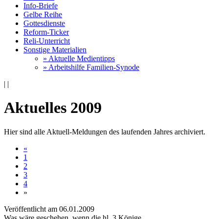
Info-Briefe
Gelbe Reihe
Gottesdienste
Reform-Ticker
Reli-Unterricht
Sonstige Materialien
» Aktuelle Medientipps
» Arbeitshilfe Familien-Synode
|
|
Aktuelles 2009
Hier sind alle Aktuell-Meldungen des laufenden Jahres archiviert.
«
1
2
3
4
»
Veröffentlicht am 06­.01.2009
Was wäre geschehen, wenn die hl. 3 Könige ...