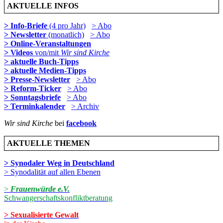
AKTUELLE INFOS
> Info-Briefe
(4 pro Jahr)
> Abo
> Newsletter
(monatlich)
> Abo
> Online-Veranstaltungen
> Videos
von/mit
Wir sind Kirche
> aktuelle Buch-Tipps
> aktuelle Medien-Tipps
> Presse-Newsletter
> Abo
> Reform-Ticker
> Abo
> Sonntagsbriefe
> Abo
> Terminkalender
> Archiv
Wir sind Kirche
bei
facebook
AKTUELLE THEMEN
> Synodaler Weg in Deutschland
> Synodalität auf allen Ebenen
>
Frauenwürde e.V.
Schwangerschaftskonfliktberatung
> Sexualisierte Gewalt