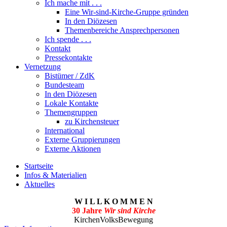
Ich mache mit . . .
Eine Wir-sind-Kirche-Gruppe gründen
In den Diözesen
Themenbereiche Ansprechpersonen
Ich spende . . .
Kontakt
Pressekontakte
Vernetzung
Bistümer / ZdK
Bundesteam
In den Diözesen
Lokale Kontakte
Themengruppen
zu Kirchensteuer
International
Externe Gruppierungen
Externe Aktionen
Startseite
Infos & Materialien
Aktuelles
W I L L K O M M E N
30 Jahre
Wir sind Kirche
KirchenVolksBewegung