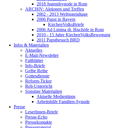
2018 Jugendsynode in Rom
ARCHIV: Aktionen und Treffen
2002 - 2013 Weltjugendtage
2006 Papst in Bayern
KirchenVolksBriefe
2006 Ad Limina dt. Bischöfe in Rom
2010 - 15 Jahre KirchenVolksBewegung
2011 Papstbesuch BRD
Infos & Materialien
Aktuelles
E-Mail-Newsletter
Faltblätter
Info-Briefe
Gelbe Reihe
Gottesdienste
Reform-Ticker
Reli-Unterricht
Sonstige Materialien
Aktuelle Medientipps
Arbeitshilfe Familien-Synode
Presse
LeserInnen-Briefe
Presse-Echo
Pressekontakte
Pressematerial