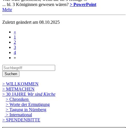
... hl. 3 Königinnen gewesen wären?
> PowerPoint
Mehr
Zuletzt geändert am 08­.10.2025
«
1
2
3
4
»
Suchen
> WILLKOMMEN
> MITMACHEN
> 30 JAHRE
Wir sind Kirche
> Chroniken
> Worte der Ermutigung
> Tagung in Nürnberg
> International
> SPENDENBITTE