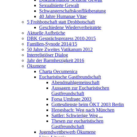
Sexualisierte Gewalt
Schwangerschaftskonfliktberatung
40 Jahre Humanae Vitae
5 Frohbotschaft statt Drohbotschaft
Geschiedene Wiederverheiratete
Aktuelle Aufbrüche
DBK Gesprächsprozess 2010-2015
Familien-Synode 2014/15
50 Jahre Zweites Vatikanum 2012
Interreligiöser Dialog
Jahr der Barmherzigkeit 2016
Ökumene
Charta Oecumenica
Eucharistische Gastfreundschaft
Abendmahlgemeinschaft
Aussagen zur Eucharistischen
Gastfreundschaft
Forsa Umfrage 2003
Gottesdienste beim ÖKT 2003 Berlin
Hengsbach: Weg nach München
Sattler: Schwierige Weg ...
Thesen zur eucharistischen
Gastfreundschaft
Jugendwettbewerb Ökumene