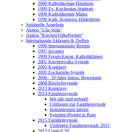
2000 Katholikentag Hamburg
1999 Ev. Kirchentag Stuttgart
1998 Katholikentag Mainz
1996 Kath. Kongress Hildesheim
Spirituelle Angebote
Aktion "Lila Stola"
Aktion "KirchenVolksPredigt"
Internationale Aktionen & Treffen
1996 Internationaler Beginn
1997 Incontro
1999 Forum Europ. KatholikInnen
2001 Kirchenvolks-Synode
2005 Konklave
2005 Eucharistie-Synode
2006 - 10 Jahre Intern. Bewegung
2008 Bischofssynode
2013 Konklave
2014 Familiensynode
Wir alle sind gefragt!
Umfragen zur Familiensynode
Instrumentum laboris
Synoden-Projekt in Rom
2015 Familiensynode
Umfragen Familiensynode 2015
2015 Council 50