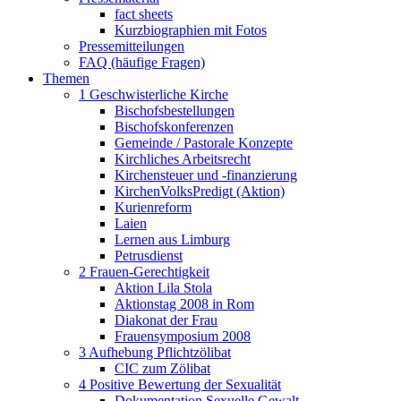
fact sheets
Kurzbiographien mit Fotos
Pressemitteilungen
FAQ (häufige Fragen)
Themen
1 Geschwisterliche Kirche
Bischofsbestellungen
Bischofskonferenzen
Gemeinde / Pastorale Konzepte
Kirchliches Arbeitsrecht
Kirchensteuer und -finanzierung
KirchenVolksPredigt (Aktion)
Kurienreform
Laien
Lernen aus Limburg
Petrusdienst
2 Frauen-Gerechtigkeit
Aktion Lila Stola
Aktionstag 2008 in Rom
Diakonat der Frau
Frauensymposium 2008
3 Aufhebung Pflichtzölibat
CIC zum Zölibat
4 Positive Bewertung der Sexualität
Dokumentation Sexuelle Gewalt