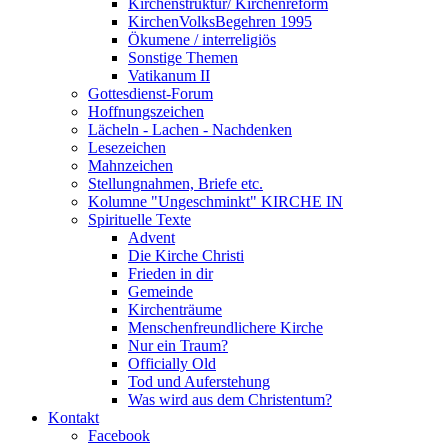
Kirchenstruktur/ Kirchenreform
KirchenVolksBegehren 1995
Ökumene / interreligiös
Sonstige Themen
Vatikanum II
Gottesdienst-Forum
Hoffnungszeichen
Lächeln - Lachen - Nachdenken
Lesezeichen
Mahnzeichen
Stellungnahmen, Briefe etc.
Kolumne "Ungeschminkt" KIRCHE IN
Spirituelle Texte
Advent
Die Kirche Christi
Frieden in dir
Gemeinde
Kirchenträume
Menschenfreundlichere Kirche
Nur ein Traum?
Officially Old
Tod und Auferstehung
Was wird aus dem Christentum?
Kontakt
Facebook