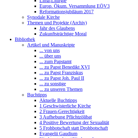
Lima-Liturgie
Europ. Ökum. Versammlung EÖV3
Reformationsjubiläum 2017
Synodale Kirche
Themen und Projekte (Archiv)
Jahr des Glaubens
Zukunftsträchtige Moral
Bibliothek
Artikel und Manuskripte
... von uns
... über uns
... zum Papstamt
... zu Papst Benedikt XVI
... zu Papst Franziskus
... zu Papst Joh. Paul II
... zu sonstige
... zu unseren Themen
Buchtipps
Aktuelle Buchtipps
1 Geschwisterliche Kirche
2 Frauen-Gerechtigkeit
3 Aufhebung Pflichtzölibat
4 Positive Bewertung der Sexualität
5 Frohbotschaft statt Drohbotschaft
Evangelii Gaudium