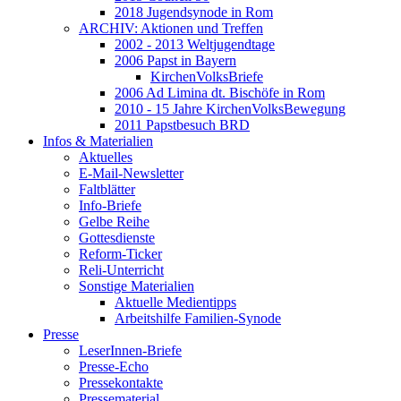
2018 Jugendsynode in Rom
ARCHIV: Aktionen und Treffen
2002 - 2013 Weltjugendtage
2006 Papst in Bayern
KirchenVolksBriefe
2006 Ad Limina dt. Bischöfe in Rom
2010 - 15 Jahre KirchenVolksBewegung
2011 Papstbesuch BRD
Infos & Materialien
Aktuelles
E-Mail-Newsletter
Faltblätter
Info-Briefe
Gelbe Reihe
Gottesdienste
Reform-Ticker
Reli-Unterricht
Sonstige Materialien
Aktuelle Medientipps
Arbeitshilfe Familien-Synode
Presse
LeserInnen-Briefe
Presse-Echo
Pressekontakte
Pressematerial