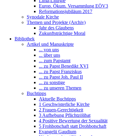
Lima-Liturgie
Europ. Ökum. Versammlung EÖV3
Reformationsjubiläum 2017
Synodale Kirche
Themen und Projekte (Archiv)
Jahr des Glaubens
Zukunftsträchtige Moral
Bibliothek
Artikel und Manuskripte
... von uns
... über uns
... zum Papstamt
... zu Papst Benedikt XVI
... zu Papst Franziskus
... zu Papst Joh. Paul II
... zu sonstige
... zu unseren Themen
Buchtipps
Aktuelle Buchtipps
1 Geschwisterliche Kirche
2 Frauen-Gerechtigkeit
3 Aufhebung Pflichtzölibat
4 Positive Bewertung der Sexualität
5 Frohbotschaft statt Drohbotschaft
Evangelii Gaudium