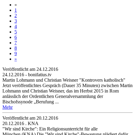
«
1
2
3
4
5
6
7
8
9
»
Veröffentlicht am 24­.12.2016
24.12.2016 - bonifatius.tv
Martin Lohmann und Christian Weisner "Kontrovers katholisch"
Jetzt veröffentlichtes Gespräch (Dauer 35 Minuten) zwischen Martin
Lohmann und Christian Weisner, das im Herbst 2015 in Rom
anlässlich der Ordentlichen Generalversammlung der
Bischofssynode „Berufung ...
Mehr
Veröffentlicht am 20­.12.2016
20.12.2016 . KNA
"Wir sind Kirche": Ein Religionsunterricht für alle
München (KNA) Die "Wir sind Kirche"-Bewegung plädiert dafür,