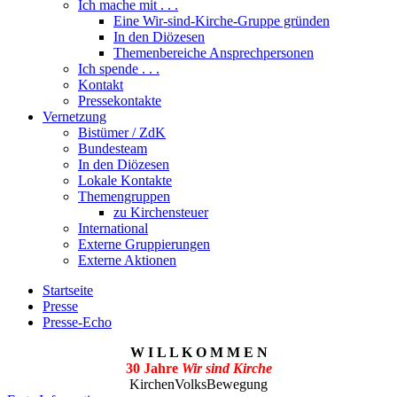
Ich mache mit . . .
Eine Wir-sind-Kirche-Gruppe gründen
In den Diözesen
Themenbereiche Ansprechpersonen
Ich spende . . .
Kontakt
Pressekontakte
Vernetzung
Bistümer / ZdK
Bundesteam
In den Diözesen
Lokale Kontakte
Themengruppen
zu Kirchensteuer
International
Externe Gruppierungen
Externe Aktionen
Startseite
Presse
Presse-Echo
W I L L K O M M E N
30 Jahre
Wir sind Kirche
KirchenVolksBewegung