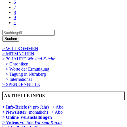
6
7
8
9
»
Suchen
> WILLKOMMEN
> MITMACHEN
> 30 JAHRE
Wir sind Kirche
> Chroniken
> Worte der Ermutigung
> Tagung in Nürnberg
> International
> SPENDENBITTE
AKTUELLE INFOS
> Info-Briefe
(4 pro Jahr)
> Abo
> Newsletter
(monatlich)
> Abo
> Online-Veranstaltungen
> Videos
von/mit
Wir sind Kirche