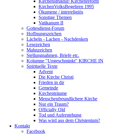
Kirchenstruktur/ Kirchenreform
KirchenVolksBegehren 1995
Ökumene / interreligiös
Sonstige Themen
Vatikanum II
Gottesdienst-Forum
Hoffnungszeichen
Lächeln - Lachen - Nachdenken
Lesezeichen
Mahnzeichen
Stellungnahmen, Briefe etc.
Kolumne "Ungeschminkt" KIRCHE IN
Spirituelle Texte
Advent
Die Kirche Christi
Frieden in dir
Gemeinde
Kirchenträume
Menschenfreundlichere Kirche
Nur ein Traum?
Officially Old
Tod und Auferstehung
Was wird aus dem Christentum?
Kontakt
Facebook