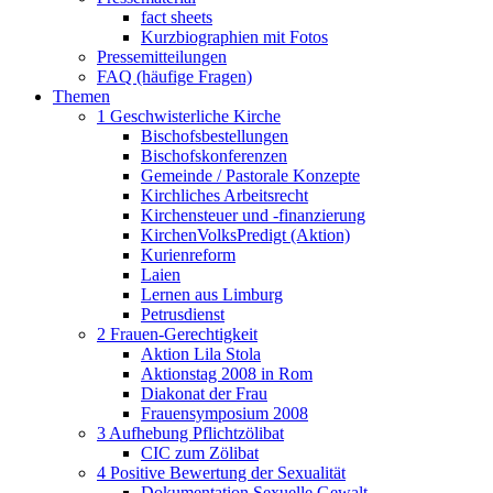
fact sheets
Kurzbiographien mit Fotos
Pressemitteilungen
FAQ (häufige Fragen)
Themen
1 Geschwisterliche Kirche
Bischofsbestellungen
Bischofskonferenzen
Gemeinde / Pastorale Konzepte
Kirchliches Arbeitsrecht
Kirchensteuer und -finanzierung
KirchenVolksPredigt (Aktion)
Kurienreform
Laien
Lernen aus Limburg
Petrusdienst
2 Frauen-Gerechtigkeit
Aktion Lila Stola
Aktionstag 2008 in Rom
Diakonat der Frau
Frauensymposium 2008
3 Aufhebung Pflichtzölibat
CIC zum Zölibat
4 Positive Bewertung der Sexualität
Dokumentation Sexuelle Gewalt