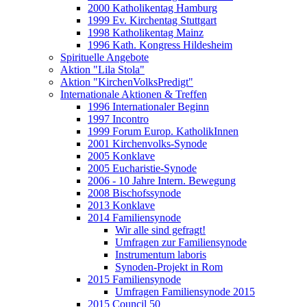
2000 Katholikentag Hamburg
1999 Ev. Kirchentag Stuttgart
1998 Katholikentag Mainz
1996 Kath. Kongress Hildesheim
Spirituelle Angebote
Aktion "Lila Stola"
Aktion "KirchenVolksPredigt"
Internationale Aktionen & Treffen
1996 Internationaler Beginn
1997 Incontro
1999 Forum Europ. KatholikInnen
2001 Kirchenvolks-Synode
2005 Konklave
2005 Eucharistie-Synode
2006 - 10 Jahre Intern. Bewegung
2008 Bischofssynode
2013 Konklave
2014 Familiensynode
Wir alle sind gefragt!
Umfragen zur Familiensynode
Instrumentum laboris
Synoden-Projekt in Rom
2015 Familiensynode
Umfragen Familiensynode 2015
2015 Council 50