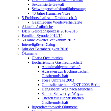
Sexualisierte Gewalt
Schwangerschaftskonfliktberatung
40 Jahre Humanae Vitae
5 Frohbotschaft statt Drohbotschaft
Geschiedene Wiederverheiratete
Aktuelle Aufbrüche
DBK Gesprächsprozess 2010-2015
Familien-Synode 2014/15
50 Jahre Zweites Vatikanum 2012
Interreligiöser Dialog
Jahr der Barmherzigkeit 2016
Ökumene
Charta Oecumenica
Eucharistische Gastfreundschaft
Abendmahlgemeinschaft
Aussagen zur Eucharistischen
Gastfreundschaft
Forsa Umfrage 2003
Gottesdienste beim ÖKT 2003 Berlin
Hengsbach: Weg nach München
Sattler: Schwierige Weg ...
Thesen zur eucharistischen
Gastfreundschaft
Jugendwettbewerb Ökumene