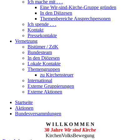
Ich mache mit . . .
Eine Wir-sind-Kirche-Gruppe gründen
In den Diözesen
Themenbereiche Ansprechpersonen
Ich spende . . .
Kontakt
Pressekontakte
Vernetzung
Bistümer / ZdK
Bundesteam
In den Diözesen
Lokale Kontakte
Themengruppen
zu Kirchensteuer
International
Externe Gruppierungen
Externe Aktionen
Startseite
Aktionen
Bundesversammlungen
W I L L K O M M E N
30 Jahre
Wir sind Kirche
KirchenVolksBewegung