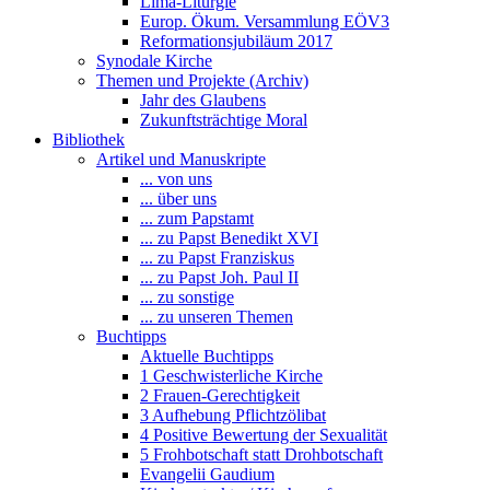
Lima-Liturgie
Europ. Ökum. Versammlung EÖV3
Reformationsjubiläum 2017
Synodale Kirche
Themen und Projekte (Archiv)
Jahr des Glaubens
Zukunftsträchtige Moral
Bibliothek
Artikel und Manuskripte
... von uns
... über uns
... zum Papstamt
... zu Papst Benedikt XVI
... zu Papst Franziskus
... zu Papst Joh. Paul II
... zu sonstige
... zu unseren Themen
Buchtipps
Aktuelle Buchtipps
1 Geschwisterliche Kirche
2 Frauen-Gerechtigkeit
3 Aufhebung Pflichtzölibat
4 Positive Bewertung der Sexualität
5 Frohbotschaft statt Drohbotschaft
Evangelii Gaudium