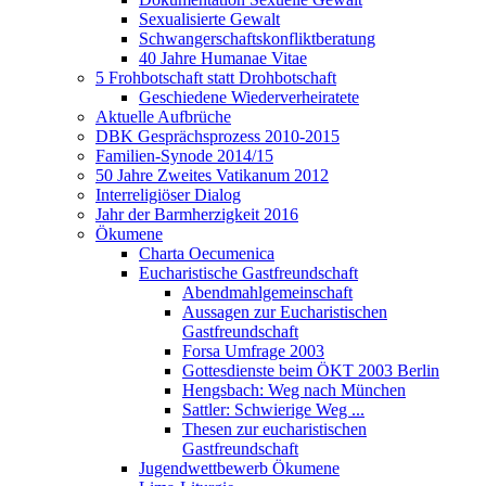
Sexualisierte Gewalt
Schwangerschaftskonfliktberatung
40 Jahre Humanae Vitae
5 Frohbotschaft statt Drohbotschaft
Geschiedene Wiederverheiratete
Aktuelle Aufbrüche
DBK Gesprächsprozess 2010-2015
Familien-Synode 2014/15
50 Jahre Zweites Vatikanum 2012
Interreligiöser Dialog
Jahr der Barmherzigkeit 2016
Ökumene
Charta Oecumenica
Eucharistische Gastfreundschaft
Abendmahlgemeinschaft
Aussagen zur Eucharistischen
Gastfreundschaft
Forsa Umfrage 2003
Gottesdienste beim ÖKT 2003 Berlin
Hengsbach: Weg nach München
Sattler: Schwierige Weg ...
Thesen zur eucharistischen
Gastfreundschaft
Jugendwettbewerb Ökumene