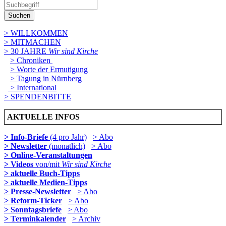
Suchen
> WILLKOMMEN
> MITMACHEN
> 30 JAHRE
Wir sind Kirche
> Chroniken
> Worte der Ermutigung
> Tagung in Nürnberg
> International
> SPENDENBITTE
AKTUELLE INFOS
> Info-Briefe
(4 pro Jahr)
> Abo
> Newsletter
(monatlich)
> Abo
> Online-Veranstaltungen
> Videos
von/mit
Wir sind Kirche
> aktuelle Buch-Tipps
> aktuelle Medien-Tipps
> Presse-Newsletter
> Abo
> Reform-Ticker
> Abo
> Sonntagsbriefe
> Abo
> Terminkalender
> Archiv