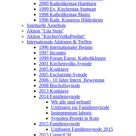
2000 Katholikentag Hamburg
1999 Ev. Kirchentag Stuttgart
1998 Katholikentag Mainz
1996 Kath. Kongress Hildesheim
Spirituelle Angebote
Aktion "Lila Stola"
Aktion "KirchenVolksPredigt"
Internationale Aktionen & Treffen
1996 Internationaler Beginn
1997 Incontro
1999 Forum Europ. KatholikInnen
2001 Kirchenvolks-Synode
2005 Konklave
2005 Eucharistie-Synode
2006 - 10 Jahre Intern. Bewegung
2008 Bischofssynode
2013 Konklave
2014 Familiensynode
Wir alle sind gefragt!
Umfragen zur Familiensynode
Instrumentum laboris
Synoden-Projekt in Rom
2015 Familiensynode
Umfragen Familiensynode 2015
2015 Council 50