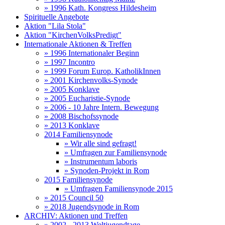
» 1996 Kath. Kongress Hildesheim
Spirituelle Angebote
Aktion "Lila Stola"
Aktion "KirchenVolksPredigt"
Internationale Aktionen & Treffen
» 1996 Internationaler Beginn
» 1997 Incontro
» 1999 Forum Europ. KatholikInnen
» 2001 Kirchenvolks-Synode
» 2005 Konklave
» 2005 Eucharistie-Synode
» 2006 - 10 Jahre Intern. Bewegung
» 2008 Bischofssynode
» 2013 Konklave
2014 Familiensynode
» Wir alle sind gefragt!
» Umfragen zur Familiensynode
» Instrumentum laboris
» Synoden-Projekt in Rom
2015 Familiensynode
» Umfragen Familiensynode 2015
» 2015 Council 50
» 2018 Jugendsynode in Rom
ARCHIV: Aktionen und Treffen
» 2002 - 2013 Weltjugendtage