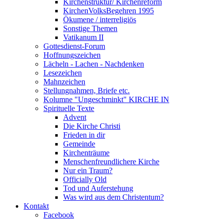
Kirchenstruktur/ Kirchenreform
KirchenVolksBegehren 1995
Ökumene / interreligiös
Sonstige Themen
Vatikanum II
Gottesdienst-Forum
Hoffnungszeichen
Lächeln - Lachen - Nachdenken
Lesezeichen
Mahnzeichen
Stellungnahmen, Briefe etc.
Kolumne "Ungeschminkt" KIRCHE IN
Spirituelle Texte
Advent
Die Kirche Christi
Frieden in dir
Gemeinde
Kirchenträume
Menschenfreundlichere Kirche
Nur ein Traum?
Officially Old
Tod und Auferstehung
Was wird aus dem Christentum?
Kontakt
Facebook