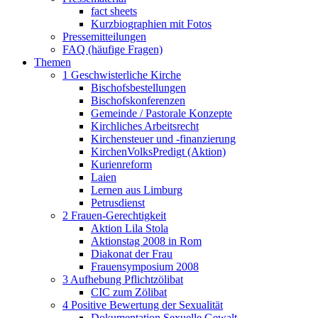
fact sheets
Kurzbiographien mit Fotos
Pressemitteilungen
FAQ (häufige Fragen)
Themen
1 Geschwisterliche Kirche
Bischofsbestellungen
Bischofskonferenzen
Gemeinde / Pastorale Konzepte
Kirchliches Arbeitsrecht
Kirchensteuer und -finanzierung
KirchenVolksPredigt (Aktion)
Kurienreform
Laien
Lernen aus Limburg
Petrusdienst
2 Frauen-Gerechtigkeit
Aktion Lila Stola
Aktionstag 2008 in Rom
Diakonat der Frau
Frauensymposium 2008
3 Aufhebung Pflichtzölibat
CIC zum Zölibat
4 Positive Bewertung der Sexualität
Dokumentation Sexuelle Gewalt