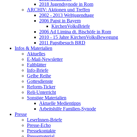
2018 Jugendsynode in Rom
ARCHIV: Aktionen und Treffen
2002 - 2013 Weltjugendtage
2006 Papst in Bayern
KirchenVolksBriefe
2006 Ad Limina dt. Bischöfe in Rom
2010 - 15 Jahre KirchenVolksBewegung
2011 Papstbesuch BRD
Infos & Materialien
Aktuelles
E-Mail-Newsletter
Faltblätter
Info-Briefe
Gelbe Reihe
Gottesdienste
Reform-Ticker
Reli-Unterricht
Sonstige Materialien
Aktuelle Medientipps
Arbeitshilfe Familien-Synode
Presse
LeserInnen-Briefe
Presse-Echo
Pressekontakte
Pressematerial