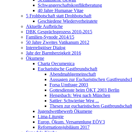
Schwangerschaftskonfliktberatung
40 Jahre Humanae Vitae
5 Frohbotschaft statt Drohbotschaft
Geschiedene Wiederverheiratete
Aktuelle Aufbrüche
DBK Gesprächsprozess 2010-2015
Familien-Synode 2014/15
50 Jahre Zweites Vatikanum 2012
Interreligiöser Dialog
Jahr der Barmherzigkeit 2016
Ökumene
Charta Oecumenica
Eucharistische Gastfreundschaft
Abendmahlgemeinschaft
Aussagen zur Eucharistischen Gastfreundsch
Forsa Umfrage 2003
Gottesdienste beim ÖKT 2003 Berlin
Hengsbach: Weg nach München
Sattler: Schwierige Weg ...
Thesen zur eucharistischen Gastfreundschaf
Jugendwettbewerb Ökumene
Lima-Liturgie
Europ. Ökum. Versammlung EÖV3
Reformationsjubiläum 2017