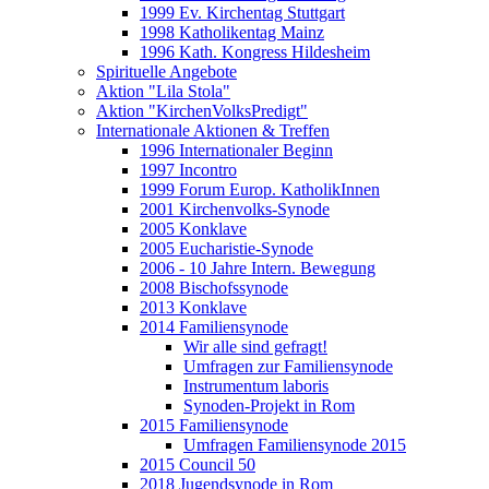
1999 Ev. Kirchentag Stuttgart
1998 Katholikentag Mainz
1996 Kath. Kongress Hildesheim
Spirituelle Angebote
Aktion "Lila Stola"
Aktion "KirchenVolksPredigt"
Internationale Aktionen & Treffen
1996 Internationaler Beginn
1997 Incontro
1999 Forum Europ. KatholikInnen
2001 Kirchenvolks-Synode
2005 Konklave
2005 Eucharistie-Synode
2006 - 10 Jahre Intern. Bewegung
2008 Bischofssynode
2013 Konklave
2014 Familiensynode
Wir alle sind gefragt!
Umfragen zur Familiensynode
Instrumentum laboris
Synoden-Projekt in Rom
2015 Familiensynode
Umfragen Familiensynode 2015
2015 Council 50
2018 Jugendsynode in Rom