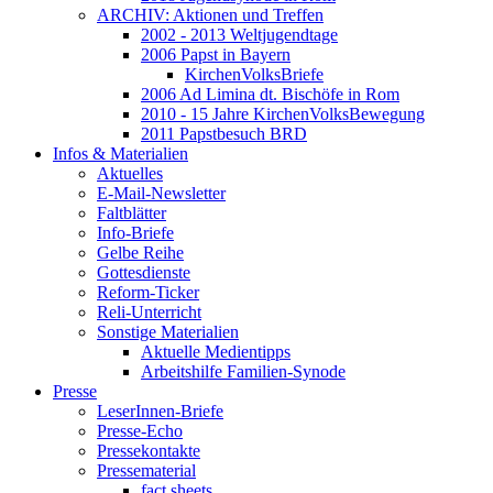
ARCHIV: Aktionen und Treffen
2002 - 2013 Weltjugendtage
2006 Papst in Bayern
KirchenVolksBriefe
2006 Ad Limina dt. Bischöfe in Rom
2010 - 15 Jahre KirchenVolksBewegung
2011 Papstbesuch BRD
Infos & Materialien
Aktuelles
E-Mail-Newsletter
Faltblätter
Info-Briefe
Gelbe Reihe
Gottesdienste
Reform-Ticker
Reli-Unterricht
Sonstige Materialien
Aktuelle Medientipps
Arbeitshilfe Familien-Synode
Presse
LeserInnen-Briefe
Presse-Echo
Pressekontakte
Pressematerial
fact sheets