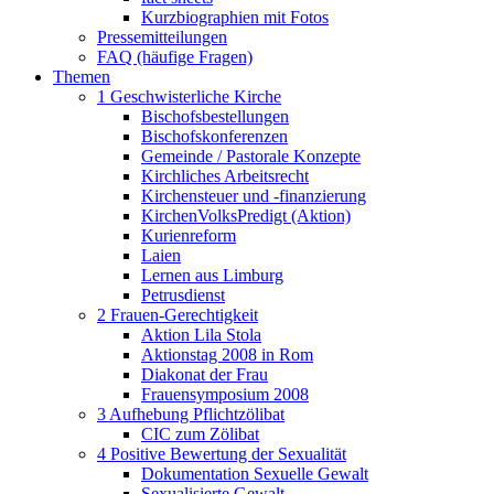
Kurzbiographien mit Fotos
Pressemitteilungen
FAQ (häufige Fragen)
Themen
1 Geschwisterliche Kirche
Bischofsbestellungen
Bischofskonferenzen
Gemeinde / Pastorale Konzepte
Kirchliches Arbeitsrecht
Kirchensteuer und -finanzierung
KirchenVolksPredigt (Aktion)
Kurienreform
Laien
Lernen aus Limburg
Petrusdienst
2 Frauen-Gerechtigkeit
Aktion Lila Stola
Aktionstag 2008 in Rom
Diakonat der Frau
Frauensymposium 2008
3 Aufhebung Pflichtzölibat
CIC zum Zölibat
4 Positive Bewertung der Sexualität
Dokumentation Sexuelle Gewalt
Sexualisierte Gewalt