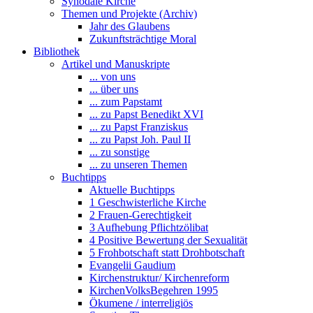
Synodale Kirche
Themen und Projekte (Archiv)
Jahr des Glaubens
Zukunftsträchtige Moral
Bibliothek
Artikel und Manuskripte
... von uns
... über uns
... zum Papstamt
... zu Papst Benedikt XVI
... zu Papst Franziskus
... zu Papst Joh. Paul II
... zu sonstige
... zu unseren Themen
Buchtipps
Aktuelle Buchtipps
1 Geschwisterliche Kirche
2 Frauen-Gerechtigkeit
3 Aufhebung Pflichtzölibat
4 Positive Bewertung der Sexualität
5 Frohbotschaft statt Drohbotschaft
Evangelii Gaudium
Kirchenstruktur/ Kirchenreform
KirchenVolksBegehren 1995
Ökumene / interreligiös