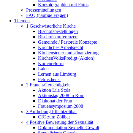
Kurzbiographien mit Fotos
Pressemitteilungen
FAQ (häufige Fragen)
Themen
1 Geschwisterliche Kirche
Bischofsbestellungen
Bischofskonferenzen
Gemeinde / Pastorale Konzepte
Kirchliches Arbeitsrecht
Kirchensteuer und -finanzierung
KirchenVolksPredigt (Aktion)
Kurienreform
Laien
Lernen aus Limburg
Petrusdienst
2 Frauen-Gerechtigkeit
Aktion Lila Stola
Aktionstag 2008 in Rom
Diakonat der Frau
Frauensymposium 2008
3 Aufhebung Pflichtzölibat
CIC zum Zölibat
4 Positive Bewertung der Sexualität
Dokumentation Sexuelle Gewalt
Sexualisierte Gewalt