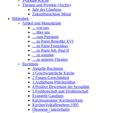
Synodale Kirche
Themen und Projekte (Archiv)
Jahr des Glaubens
Zukunftsträchtige Moral
Bibliothek
Artikel und Manuskripte
... von uns
... über uns
... zum Papstamt
... zu Papst Benedikt XVI
... zu Papst Franziskus
... zu Papst Joh. Paul II
... zu sonstige
... zu unseren Themen
Buchtipps
Aktuelle Buchtipps
1 Geschwisterliche Kirche
2 Frauen-Gerechtigkeit
3 Aufhebung Pflichtzölibat
4 Positive Bewertung der Sexualität
5 Frohbotschaft statt Drohbotschaft
Evangelii Gaudium
Kirchenstruktur/ Kirchenreform
KirchenVolksBegehren 1995
Ökumene / interreligiös