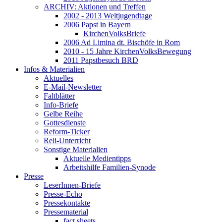
ARCHIV: Aktionen und Treffen
2002 - 2013 Weltjugendtage
2006 Papst in Bayern
KirchenVolksBriefe
2006 Ad Limina dt. Bischöfe in Rom
2010 - 15 Jahre KirchenVolksBewegung
2011 Papstbesuch BRD
Infos & Materialien
Aktuelles
E-Mail-Newsletter
Faltblätter
Info-Briefe
Gelbe Reihe
Gottesdienste
Reform-Ticker
Reli-Unterricht
Sonstige Materialien
Aktuelle Medientipps
Arbeitshilfe Familien-Synode
Presse
LeserInnen-Briefe
Presse-Echo
Pressekontakte
Pressematerial
fact sheets