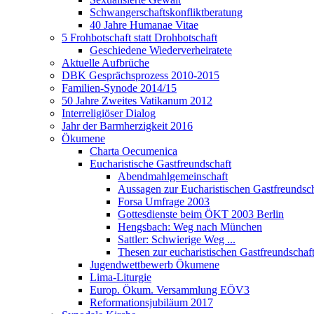
Schwangerschaftskonfliktberatung
40 Jahre Humanae Vitae
5 Frohbotschaft statt Drohbotschaft
Geschiedene Wiederverheiratete
Aktuelle Aufbrüche
DBK Gesprächsprozess 2010-2015
Familien-Synode 2014/15
50 Jahre Zweites Vatikanum 2012
Interreligiöser Dialog
Jahr der Barmherzigkeit 2016
Ökumene
Charta Oecumenica
Eucharistische Gastfreundschaft
Abendmahlgemeinschaft
Aussagen zur Eucharistischen Gastfreundsch
Forsa Umfrage 2003
Gottesdienste beim ÖKT 2003 Berlin
Hengsbach: Weg nach München
Sattler: Schwierige Weg ...
Thesen zur eucharistischen Gastfreundschaf
Jugendwettbewerb Ökumene
Lima-Liturgie
Europ. Ökum. Versammlung EÖV3
Reformationsjubiläum 2017