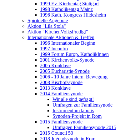
1999 Ev. Kirchentag Stuttgart
1998 Katholikentag Mainz
1996 Kath. Kongress Hildesheim
Spirituelle Angebote
Aktion "Lila Stola"
Aktion "KirchenVolksPredigt"
Internationale Aktionen & Treffen
1996 Internationaler Beginn
1997 Incontro
1999 Forum Europ. KatholikInnen
2001 Kirchenvolks-Synode
2005 Konklave
2005 Eucharistie-Synode
2006 - 10 Jahre Intern. Bewegung
2008 Bischofssynode
2013 Konklave
2014 Familiensynode
Wir alle sind gefragt!
Umfragen zur Familiensynode
Instrumentum laboris
Synoden-Projekt in Rom
2015 Familiensynode
Umfragen Familiensynode 2015
2015 Council 50
2018 Jugendsynode in Rom