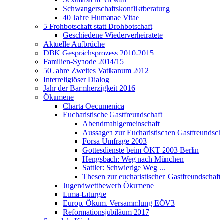
Schwangerschaftskonfliktberatung
40 Jahre Humanae Vitae
5 Frohbotschaft statt Drohbotschaft
Geschiedene Wiederverheiratete
Aktuelle Aufbrüche
DBK Gesprächsprozess 2010-2015
Familien-Synode 2014/15
50 Jahre Zweites Vatikanum 2012
Interreligiöser Dialog
Jahr der Barmherzigkeit 2016
Ökumene
Charta Oecumenica
Eucharistische Gastfreundschaft
Abendmahlgemeinschaft
Aussagen zur Eucharistischen Gastfreundsch
Forsa Umfrage 2003
Gottesdienste beim ÖKT 2003 Berlin
Hengsbach: Weg nach München
Sattler: Schwierige Weg ...
Thesen zur eucharistischen Gastfreundschaf
Jugendwettbewerb Ökumene
Lima-Liturgie
Europ. Ökum. Versammlung EÖV3
Reformationsjubiläum 2017