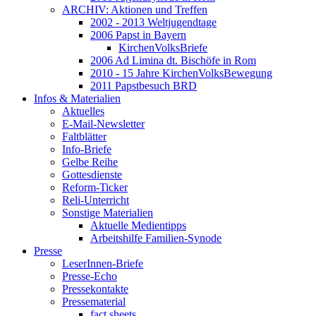
ARCHIV: Aktionen und Treffen
2002 - 2013 Weltjugendtage
2006 Papst in Bayern
KirchenVolksBriefe
2006 Ad Limina dt. Bischöfe in Rom
2010 - 15 Jahre KirchenVolksBewegung
2011 Papstbesuch BRD
Infos & Materialien
Aktuelles
E-Mail-Newsletter
Faltblätter
Info-Briefe
Gelbe Reihe
Gottesdienste
Reform-Ticker
Reli-Unterricht
Sonstige Materialien
Aktuelle Medientipps
Arbeitshilfe Familien-Synode
Presse
LeserInnen-Briefe
Presse-Echo
Pressekontakte
Pressematerial
fact sheets