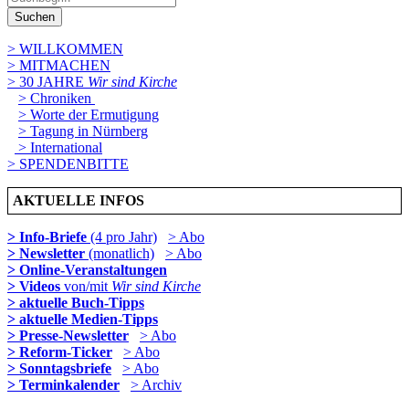
Suchen
> WILLKOMMEN
> MITMACHEN
> 30 JAHRE
Wir sind Kirche
> Chroniken
> Worte der Ermutigung
> Tagung in Nürnberg
> International
> SPENDENBITTE
AKTUELLE INFOS
> Info-Briefe
(4 pro Jahr)
> Abo
> Newsletter
(monatlich)
> Abo
> Online-Veranstaltungen
> Videos
von/mit
Wir sind Kirche
> aktuelle Buch-Tipps
> aktuelle Medien-Tipps
> Presse-Newsletter
> Abo
> Reform-Ticker
> Abo
> Sonntagsbriefe
> Abo
> Terminkalender
> Archiv