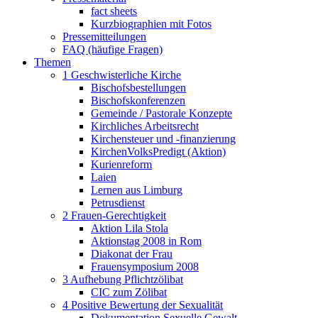
fact sheets
Kurzbiographien mit Fotos
Pressemitteilungen
FAQ (häufige Fragen)
Themen
1 Geschwisterliche Kirche
Bischofsbestellungen
Bischofskonferenzen
Gemeinde / Pastorale Konzepte
Kirchliches Arbeitsrecht
Kirchensteuer und -finanzierung
KirchenVolksPredigt (Aktion)
Kurienreform
Laien
Lernen aus Limburg
Petrusdienst
2 Frauen-Gerechtigkeit
Aktion Lila Stola
Aktionstag 2008 in Rom
Diakonat der Frau
Frauensymposium 2008
3 Aufhebung Pflichtzölibat
CIC zum Zölibat
4 Positive Bewertung der Sexualität
Dokumentation Sexuelle Gewalt