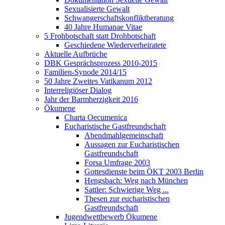
Sexualisierte Gewalt
Schwangerschaftskonfliktberatung
40 Jahre Humanae Vitae
5 Frohbotschaft statt Drohbotschaft
Geschiedene Wiederverheiratete
Aktuelle Aufbrüche
DBK Gesprächsprozess 2010-2015
Familien-Synode 2014/15
50 Jahre Zweites Vatikanum 2012
Interreligiöser Dialog
Jahr der Barmherzigkeit 2016
Ökumene
Charta Oecumenica
Eucharistische Gastfreundschaft
Abendmahlgemeinschaft
Aussagen zur Eucharistischen
Gastfreundschaft
Forsa Umfrage 2003
Gottesdienste beim ÖKT 2003 Berlin
Hengsbach: Weg nach München
Sattler: Schwierige Weg ...
Thesen zur eucharistischen
Gastfreundschaft
Jugendwettbewerb Ökumene