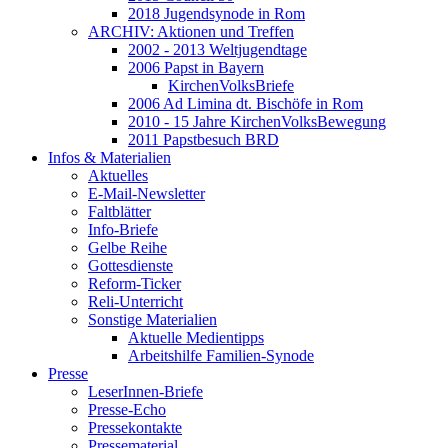
2018 Jugendsynode in Rom
ARCHIV: Aktionen und Treffen
2002 - 2013 Weltjugendtage
2006 Papst in Bayern
KirchenVolksBriefe
2006 Ad Limina dt. Bischöfe in Rom
2010 - 15 Jahre KirchenVolksBewegung
2011 Papstbesuch BRD
Infos & Materialien
Aktuelles
E-Mail-Newsletter
Faltblätter
Info-Briefe
Gelbe Reihe
Gottesdienste
Reform-Ticker
Reli-Unterricht
Sonstige Materialien
Aktuelle Medientipps
Arbeitshilfe Familien-Synode
Presse
LeserInnen-Briefe
Presse-Echo
Pressekontakte
Pressematerial