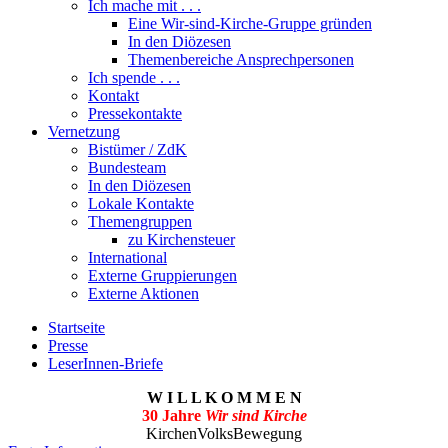
Ich mache mit . . .
Eine Wir-sind-Kirche-Gruppe gründen
In den Diözesen
Themenbereiche Ansprechpersonen
Ich spende . . .
Kontakt
Pressekontakte
Vernetzung
Bistümer / ZdK
Bundesteam
In den Diözesen
Lokale Kontakte
Themengruppen
zu Kirchensteuer
International
Externe Gruppierungen
Externe Aktionen
Startseite
Presse
LeserInnen-Briefe
W I L L K O M M E N
30 Jahre
Wir sind Kirche
KirchenVolksBewegung