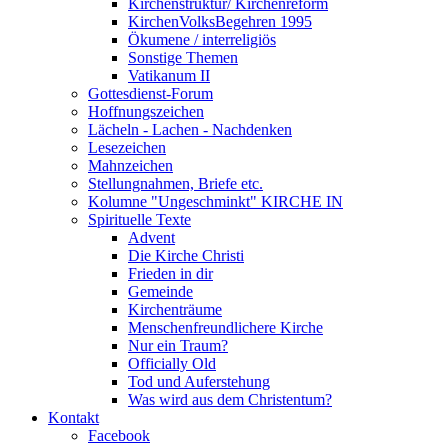
Kirchenstruktur/ Kirchenreform
KirchenVolksBegehren 1995
Ökumene / interreligiös
Sonstige Themen
Vatikanum II
Gottesdienst-Forum
Hoffnungszeichen
Lächeln - Lachen - Nachdenken
Lesezeichen
Mahnzeichen
Stellungnahmen, Briefe etc.
Kolumne "Ungeschminkt" KIRCHE IN
Spirituelle Texte
Advent
Die Kirche Christi
Frieden in dir
Gemeinde
Kirchenträume
Menschenfreundlichere Kirche
Nur ein Traum?
Officially Old
Tod und Auferstehung
Was wird aus dem Christentum?
Kontakt
Facebook