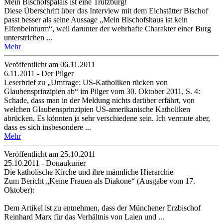
Mein Bischofspalais ist eine Trutzburg!
Diese Überschrift über das Interview mit dem Eichstätter Bischof
passt besser als seine Aussage „Mein Bischofshaus ist kein
Elfenbeinturm“, weil darunter der wehrhafte Charakter einer Burg
unterstrichen ...
Mehr
Veröffentlicht am 06­.11.2011
6.11.2011 - Der Pilger
Leserbrief zu „Umfrage: US-Katholiken rücken von
Glaubensprinzipien ab“ im Pilger vom 30. Oktober 2011, S. 4:
Schade, dass man in der Meldung nichts darüber erfährt, von
welchen Glaubensprinzipien US-amerikanische Katholiken
abrücken. Es könnten ja sehr verschiedene sein. Ich vermute aber,
dass es sich insbesondere ...
Mehr
Veröffentlicht am 25­.10.2011
25.10.2011 - Donaukurier
Die katholische Kirche und ihre männliche Hierarchie
Zum Bericht „Keine Frauen als Diakone“ (Ausgabe vom 17.
Oktober):
Dem Artikel ist zu entnehmen, dass der Münchener Erzbischof
Reinhard Marx für das Verhältnis von Laien und ...