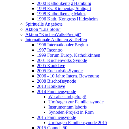
2000 Katholikentag Hamburg
1999 Ev. Kirchentag Stuttgart
1998 Katholikentag Mainz
1996 Kath. Kongress Hildesheim
Spirituelle Angebote
Aktion "Lila Stola"
Aktion "KirchenVolksPredigt"
Internationale Aktionen & Treffen
1996 Internationaler Beginn
1997 Incontro
1999 Forum Europ. KatholikInnen
2001 Kirchenvolks-Synode
2005 Konklave
2005 Eucharistie-Synode
2006 - 10 Jahre Intern. Bewegung
2008 Bischofssynode
2013 Konklave
2014 Familiensynode
Wir alle sind gefragt!
Umfragen zur Familiensynode
Instrumentum laboris
Synoden-Projekt in Rom
2015 Familiensynode
Umfragen Familiensynode 2015
2015 Council 50