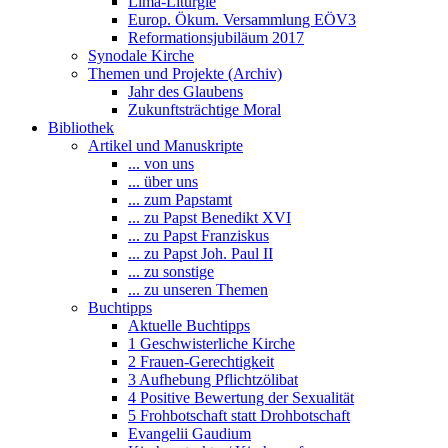
Lima-Liturgie
Europ. Ökum. Versammlung EÖV3
Reformationsjubiläum 2017
Synodale Kirche
Themen und Projekte (Archiv)
Jahr des Glaubens
Zukunftsträchtige Moral
Bibliothek
Artikel und Manuskripte
... von uns
... über uns
... zum Papstamt
... zu Papst Benedikt XVI
... zu Papst Franziskus
... zu Papst Joh. Paul II
... zu sonstige
... zu unseren Themen
Buchtipps
Aktuelle Buchtipps
1 Geschwisterliche Kirche
2 Frauen-Gerechtigkeit
3 Aufhebung Pflichtzölibat
4 Positive Bewertung der Sexualität
5 Frohbotschaft statt Drohbotschaft
Evangelii Gaudium