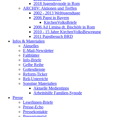
2018 Jugendsynode in Rom
ARCHIV: Aktionen und Treffen
2002 - 2013 Weltjugendtage
2006 Papst in Bayern
KirchenVolksBriefe
2006 Ad Limina dt. Bischöfe in Rom
2010 - 15 Jahre KirchenVolksBewegung
2011 Papstbesuch BRD
Infos & Materialien
Aktuelles
E-Mail-Newsletter
Faltblätter
Info-Briefe
Gelbe Reihe
Gottesdienste
Reform-Ticker
Reli-Unterricht
Sonstige Materialien
Aktuelle Medientipps
Arbeitshilfe Familien-Synode
Presse
LeserInnen-Briefe
Presse-Echo
Pressekontakte
Pressematerial