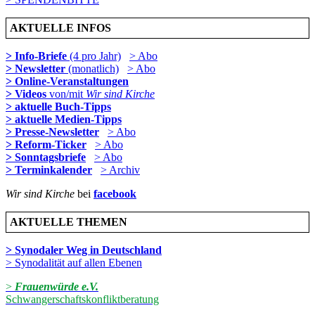
AKTUELLE INFOS
> Info-Briefe
(4 pro Jahr)
> Abo
> Newsletter
(monatlich)
> Abo
> Online-Veranstaltungen
> Videos
von/mit
Wir sind Kirche
> aktuelle Buch-Tipps
> aktuelle Medien-Tipps
> Presse-Newsletter
> Abo
> Reform-Ticker
> Abo
> Sonntagsbriefe
> Abo
> Terminkalender
> Archiv
Wir sind Kirche
bei
facebook
AKTUELLE THEMEN
> Synodaler Weg in Deutschland
> Synodalität auf allen Ebenen
>
Frauenwürde e.V.
Schwangerschaftskonfliktberatung