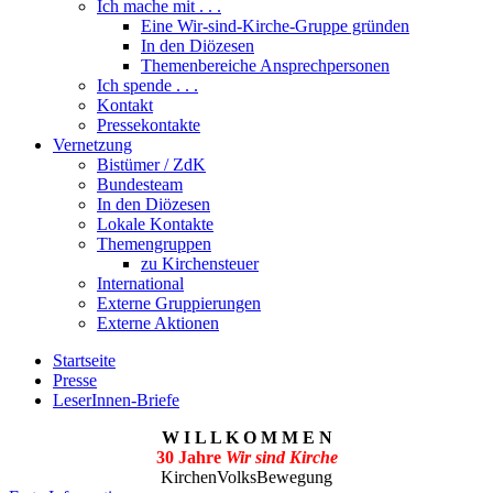
Ich mache mit . . .
Eine Wir-sind-Kirche-Gruppe gründen
In den Diözesen
Themenbereiche Ansprechpersonen
Ich spende . . .
Kontakt
Pressekontakte
Vernetzung
Bistümer / ZdK
Bundesteam
In den Diözesen
Lokale Kontakte
Themengruppen
zu Kirchensteuer
International
Externe Gruppierungen
Externe Aktionen
Startseite
Presse
LeserInnen-Briefe
W I L L K O M M E N
30 Jahre
Wir sind Kirche
KirchenVolksBewegung