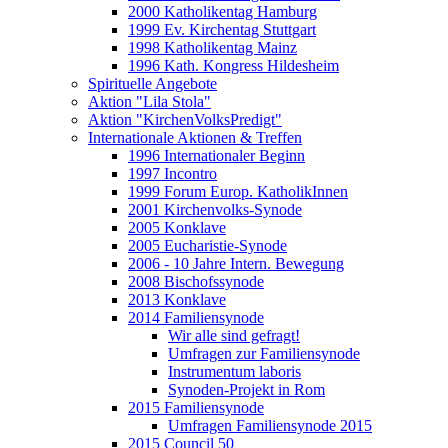
2000 Katholikentag Hamburg
1999 Ev. Kirchentag Stuttgart
1998 Katholikentag Mainz
1996 Kath. Kongress Hildesheim
Spirituelle Angebote
Aktion "Lila Stola"
Aktion "KirchenVolksPredigt"
Internationale Aktionen & Treffen
1996 Internationaler Beginn
1997 Incontro
1999 Forum Europ. KatholikInnen
2001 Kirchenvolks-Synode
2005 Konklave
2005 Eucharistie-Synode
2006 - 10 Jahre Intern. Bewegung
2008 Bischofssynode
2013 Konklave
2014 Familiensynode
Wir alle sind gefragt!
Umfragen zur Familiensynode
Instrumentum laboris
Synoden-Projekt in Rom
2015 Familiensynode
Umfragen Familiensynode 2015
2015 Council 50