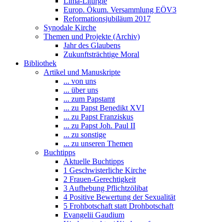
Lima-Liturgie
Europ. Ökum. Versammlung EÖV3
Reformationsjubiläum 2017
Synodale Kirche
Themen und Projekte (Archiv)
Jahr des Glaubens
Zukunftsträchtige Moral
Bibliothek
Artikel und Manuskripte
... von uns
... über uns
... zum Papstamt
... zu Papst Benedikt XVI
... zu Papst Franziskus
... zu Papst Joh. Paul II
... zu sonstige
... zu unseren Themen
Buchtipps
Aktuelle Buchtipps
1 Geschwisterliche Kirche
2 Frauen-Gerechtigkeit
3 Aufhebung Pflichtzölibat
4 Positive Bewertung der Sexualität
5 Frohbotschaft statt Drohbotschaft
Evangelii Gaudium