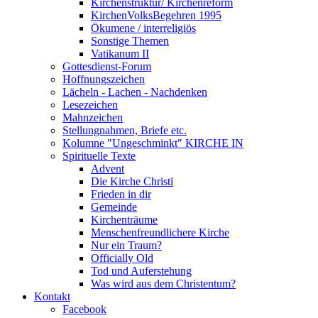
Kirchenstruktur/ Kirchenreform
KirchenVolksBegehren 1995
Ökumene / interreligiös
Sonstige Themen
Vatikanum II
Gottesdienst-Forum
Hoffnungszeichen
Lächeln - Lachen - Nachdenken
Lesezeichen
Mahnzeichen
Stellungnahmen, Briefe etc.
Kolumne "Ungeschminkt" KIRCHE IN
Spirituelle Texte
Advent
Die Kirche Christi
Frieden in dir
Gemeinde
Kirchenträume
Menschenfreundlichere Kirche
Nur ein Traum?
Officially Old
Tod und Auferstehung
Was wird aus dem Christentum?
Kontakt
Facebook