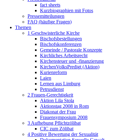
fact sheets
Kurzbiographien mit Fotos
Pressemitteilungen
FAQ (häufige Fragen)
Themen
1 Geschwisterliche Kirche
Bischofsbestellungen
Bischofskonferenzen
Gemeinde / Pastorale Konzepte
Kirchliches Arbeitsrecht
Kirchensteuer und -finanzierung
KirchenVolksPredigt (Aktion)
Kurienreform
Laien
Lernen aus Limburg
Petrusdienst
2 Frauen-Gerechtigkeit
Aktion Lila Stola
Aktionstag 2008 in Rom
Diakonat der Frau
Frauensymposium 2008
3 Aufhebung Pflichtzölibat
CIC zum Zölibat
4 Positive Bewertung der Sexualität
Dokumentation Sexuelle Gewalt