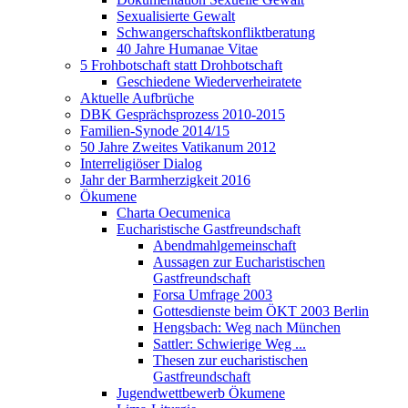
Sexualisierte Gewalt
Schwangerschaftskonfliktberatung
40 Jahre Humanae Vitae
5 Frohbotschaft statt Drohbotschaft
Geschiedene Wiederverheiratete
Aktuelle Aufbrüche
DBK Gesprächsprozess 2010-2015
Familien-Synode 2014/15
50 Jahre Zweites Vatikanum 2012
Interreligiöser Dialog
Jahr der Barmherzigkeit 2016
Ökumene
Charta Oecumenica
Eucharistische Gastfreundschaft
Abendmahlgemeinschaft
Aussagen zur Eucharistischen
Gastfreundschaft
Forsa Umfrage 2003
Gottesdienste beim ÖKT 2003 Berlin
Hengsbach: Weg nach München
Sattler: Schwierige Weg ...
Thesen zur eucharistischen
Gastfreundschaft
Jugendwettbewerb Ökumene