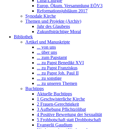
Lima-Liturgie
Europ. Ökum. Versammlung EÖV3
Reformationsjubiläum 2017
Synodale Kirche
Themen und Projekte (Archiv)
Jahr des Glaubens
Zukunftsträchtige Moral
Bibliothek
Artikel und Manuskripte
... von uns
... über uns
... zum Papstamt
... zu Papst Benedikt XVI
... zu Papst Franziskus
... zu Papst Joh. Paul II
... zu sonstige
... zu unseren Themen
Buchtipps
Aktuelle Buchtipps
1 Geschwisterliche Kirche
2 Frauen-Gerechtigkeit
3 Aufhebung Pflichtzölibat
4 Positive Bewertung der Sexualität
5 Frohbotschaft statt Drohbotschaft
Evangelii Gaudium