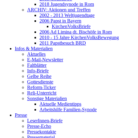
2018 Jugendsynode in Rom
ARCHIV: Aktionen und Treffen
2002 - 2013 Weltjugendtage
2006 Papst in Bayern
KirchenVolksBriefe
2006 Ad Limina dt. Bischöfe in Rom
2010 - 15 Jahre KirchenVolksBewegung
2011 Papstbesuch BRD
Infos & Materialien
Aktuelles
E-Mail-Newsletter
Faltblätter
Info-Briefe
Gelbe Reihe
Gottesdienste
Reform-Ticker
Reli-Unterricht
Sonstige Materialien
Aktuelle Medientipps
Arbeitshilfe Familien-Synode
Presse
LeserInnen-Briefe
Presse-Echo
Pressekontakte
Pressematerial