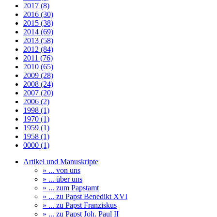
2017 (8)
2016 (30)
2015 (38)
2014 (69)
2013 (58)
2012 (84)
2011 (76)
2010 (65)
2009 (28)
2008 (24)
2007 (20)
2006 (2)
1998 (1)
1970 (1)
1959 (1)
1958 (1)
0000 (1)
Artikel und Manuskripte
» ... von uns
» ... über uns
» ... zum Papstamt
» ... zu Papst Benedikt XVI
» ... zu Papst Franziskus
» ... zu Papst Joh. Paul II