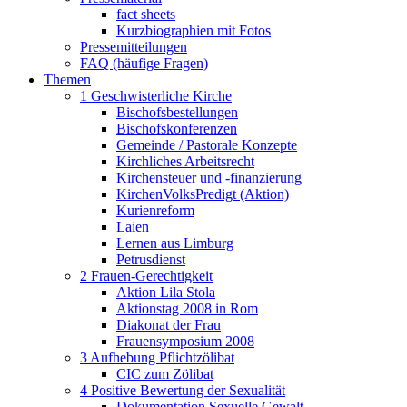
fact sheets
Kurzbiographien mit Fotos
Pressemitteilungen
FAQ (häufige Fragen)
Themen
1 Geschwisterliche Kirche
Bischofsbestellungen
Bischofskonferenzen
Gemeinde / Pastorale Konzepte
Kirchliches Arbeitsrecht
Kirchensteuer und -finanzierung
KirchenVolksPredigt (Aktion)
Kurienreform
Laien
Lernen aus Limburg
Petrusdienst
2 Frauen-Gerechtigkeit
Aktion Lila Stola
Aktionstag 2008 in Rom
Diakonat der Frau
Frauensymposium 2008
3 Aufhebung Pflichtzölibat
CIC zum Zölibat
4 Positive Bewertung der Sexualität
Dokumentation Sexuelle Gewalt