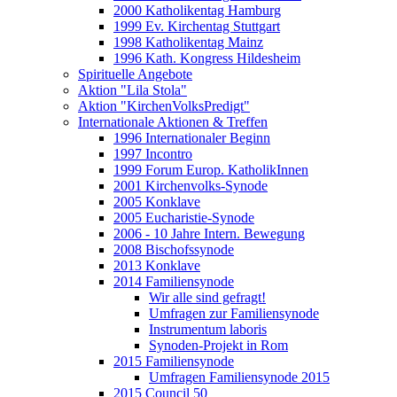
2000 Katholikentag Hamburg
1999 Ev. Kirchentag Stuttgart
1998 Katholikentag Mainz
1996 Kath. Kongress Hildesheim
Spirituelle Angebote
Aktion "Lila Stola"
Aktion "KirchenVolksPredigt"
Internationale Aktionen & Treffen
1996 Internationaler Beginn
1997 Incontro
1999 Forum Europ. KatholikInnen
2001 Kirchenvolks-Synode
2005 Konklave
2005 Eucharistie-Synode
2006 - 10 Jahre Intern. Bewegung
2008 Bischofssynode
2013 Konklave
2014 Familiensynode
Wir alle sind gefragt!
Umfragen zur Familiensynode
Instrumentum laboris
Synoden-Projekt in Rom
2015 Familiensynode
Umfragen Familiensynode 2015
2015 Council 50