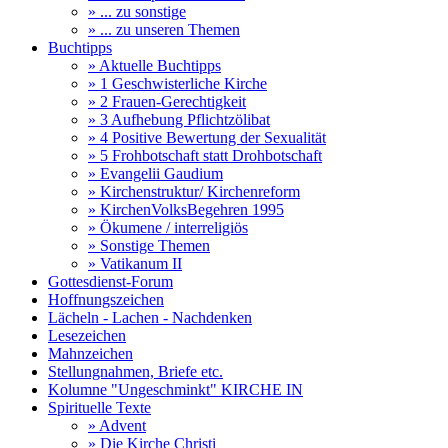
» ... zu sonstige
» ... zu unseren Themen
Buchtipps
» Aktuelle Buchtipps
» 1 Geschwisterliche Kirche
» 2 Frauen-Gerechtigkeit
» 3 Aufhebung Pflichtzölibat
» 4 Positive Bewertung der Sexualität
» 5 Frohbotschaft statt Drohbotschaft
» Evangelii Gaudium
» Kirchenstruktur/ Kirchenreform
» KirchenVolksBegehren 1995
» Ökumene / interreligiös
» Sonstige Themen
» Vatikanum II
Gottesdienst-Forum
Hoffnungszeichen
Lächeln - Lachen - Nachdenken
Lesezeichen
Mahnzeichen
Stellungnahmen, Briefe etc.
Kolumne "Ungeschminkt" KIRCHE IN
Spirituelle Texte
» Advent
» Die Kirche Christi