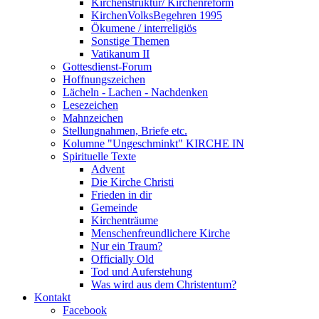
Kirchenstruktur/ Kirchenreform
KirchenVolksBegehren 1995
Ökumene / interreligiös
Sonstige Themen
Vatikanum II
Gottesdienst-Forum
Hoffnungszeichen
Lächeln - Lachen - Nachdenken
Lesezeichen
Mahnzeichen
Stellungnahmen, Briefe etc.
Kolumne "Ungeschminkt" KIRCHE IN
Spirituelle Texte
Advent
Die Kirche Christi
Frieden in dir
Gemeinde
Kirchenträume
Menschenfreundlichere Kirche
Nur ein Traum?
Officially Old
Tod und Auferstehung
Was wird aus dem Christentum?
Kontakt
Facebook