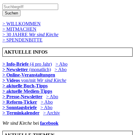
Suchen
> WILLKOMMEN
> MITMACHEN
> 30 JAHRE
Wir sind Kirche
> SPENDENBITTE
AKTUELLE INFOS
> Info-Briefe
(4 pro Jahr)
> Abo
> Newsletter
(monatlich)
> Abo
> Online-Veranstaltungen
> Videos
von/mit
Wir sind Kirche
> aktuelle Buch-Tipps
> aktuelle Medien-Tipps
> Presse-Newsletter
> Abo
> Reform-Ticker
> Abo
> Sonntagsbriefe
> Abo
> Terminkalender
> Archiv
Wir sind Kirche
bei
facebook