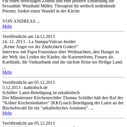
Für einen freiwilligen Zölibat und eine positive Einstellung zur
Sexualität: Wunibald Müller, Therapeut für seelisch notleidende
Priester, fordert einen Wandel in der Kirche
VON ANDREAS ...
Mehr
Veröffentlicht am 14­.12.2013
14. 12. 2013 - La Stampa/Vatican Insider
„Keine Angst vor der Zärtlichkeit Gottes!“
Interview mit Papst Franziskus über Weihnachten, den Hunger in
der Welt, das Leiden der Kinder, die Kurienreform, Frauen als
Kardinäle, die Vatikanbank und die nächste Reise ins Heilige Land.
...
Mehr
Veröffentlicht am 05­.12.2013
5.12.2013 - katholisch.de
Schüller: Laien-Beteiligung ist urkatholisch
Der Münsteraner Kirchenrechtler Thomas Schüller hält den Ruf der
"Kölner Kircheninitiative" (KKI) nach Beteiligung der Laien an der
Bischofswahl für ein "urkatholisches Ansinnen". ...
Mehr
Veröffentlicht am 05­.12.2013