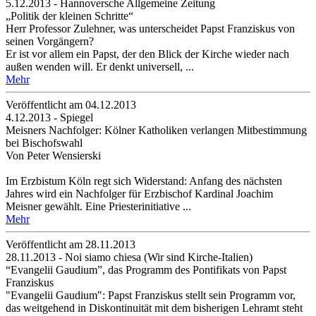
5.12.2013 - Hannoversche Allgemeine Zeitung
„Politik der kleinen Schritte“
Herr Professor Zulehner, was unterscheidet Papst Franziskus von
seinen Vorgängern?
Er ist vor allem ein Papst, der den Blick der Kirche wieder nach
außen wenden will. Er denkt universell, ...
Mehr
Veröffentlicht am 04­.12.2013
4.12.2013 - Spiegel
Meisners Nachfolger: Kölner Katholiken verlangen Mitbestimmung
bei Bischofswahl
Von Peter Wensierski
Im Erzbistum Köln regt sich Widerstand: Anfang des nächsten
Jahres wird ein Nachfolger für Erzbischof Kardinal Joachim
Meisner gewählt. Eine Priesterinitiative ...
Mehr
Veröffentlicht am 28­.11.2013
28.11.2013 - Noi siamo chiesa (Wir sind Kirche-Italien)
“Evangelii Gaudium”, das Programm des Pontifikats von Papst
Franziskus
"Evangelii Gaudium": Papst Franziskus stellt sein Programm vor,
das weitgehend in Diskontinuität mit dem bisherigen Lehramt steht