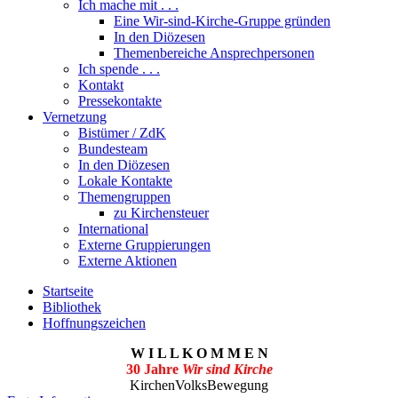
Ich mache mit . . .
Eine Wir-sind-Kirche-Gruppe gründen
In den Diözesen
Themenbereiche Ansprechpersonen
Ich spende . . .
Kontakt
Pressekontakte
Vernetzung
Bistümer / ZdK
Bundesteam
In den Diözesen
Lokale Kontakte
Themengruppen
zu Kirchensteuer
International
Externe Gruppierungen
Externe Aktionen
Startseite
Bibliothek
Hoffnungszeichen
W I L L K O M M E N
30 Jahre
Wir sind Kirche
KirchenVolksBewegung