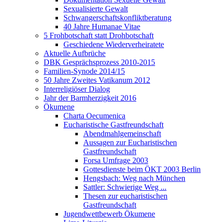
Sexualisierte Gewalt
Schwangerschaftskonfliktberatung
40 Jahre Humanae Vitae
5 Frohbotschaft statt Drohbotschaft
Geschiedene Wiederverheiratete
Aktuelle Aufbrüche
DBK Gesprächsprozess 2010-2015
Familien-Synode 2014/15
50 Jahre Zweites Vatikanum 2012
Interreligiöser Dialog
Jahr der Barmherzigkeit 2016
Ökumene
Charta Oecumenica
Eucharistische Gastfreundschaft
Abendmahlgemeinschaft
Aussagen zur Eucharistischen
Gastfreundschaft
Forsa Umfrage 2003
Gottesdienste beim ÖKT 2003 Berlin
Hengsbach: Weg nach München
Sattler: Schwierige Weg ...
Thesen zur eucharistischen
Gastfreundschaft
Jugendwettbewerb Ökumene