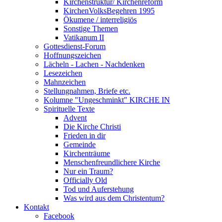
Kirchenstruktur/ Kirchenreform
KirchenVolksBegehren 1995
Ökumene / interreligiös
Sonstige Themen
Vatikanum II
Gottesdienst-Forum
Hoffnungszeichen
Lächeln - Lachen - Nachdenken
Lesezeichen
Mahnzeichen
Stellungnahmen, Briefe etc.
Kolumne "Ungeschminkt" KIRCHE IN
Spirituelle Texte
Advent
Die Kirche Christi
Frieden in dir
Gemeinde
Kirchenträume
Menschenfreundlichere Kirche
Nur ein Traum?
Officially Old
Tod und Auferstehung
Was wird aus dem Christentum?
Kontakt
Facebook