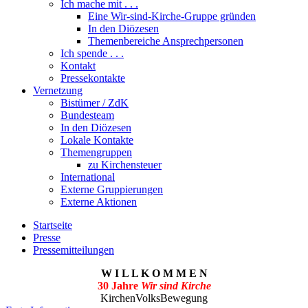
Ich mache mit . . .
Eine Wir-sind-Kirche-Gruppe gründen
In den Diözesen
Themenbereiche Ansprechpersonen
Ich spende . . .
Kontakt
Pressekontakte
Vernetzung
Bistümer / ZdK
Bundesteam
In den Diözesen
Lokale Kontakte
Themengruppen
zu Kirchensteuer
International
Externe Gruppierungen
Externe Aktionen
Startseite
Presse
Pressemitteilungen
W I L L K O M M E N
30 Jahre
Wir sind Kirche
KirchenVolksBewegung