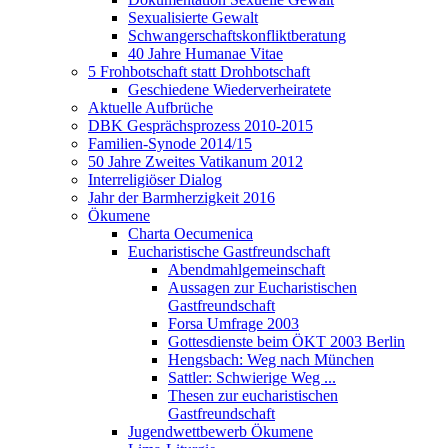
Sexualisierte Gewalt
Schwangerschaftskonfliktberatung
40 Jahre Humanae Vitae
5 Frohbotschaft statt Drohbotschaft
Geschiedene Wiederverheiratete
Aktuelle Aufbrüche
DBK Gesprächsprozess 2010-2015
Familien-Synode 2014/15
50 Jahre Zweites Vatikanum 2012
Interreligiöser Dialog
Jahr der Barmherzigkeit 2016
Ökumene
Charta Oecumenica
Eucharistische Gastfreundschaft
Abendmahlgemeinschaft
Aussagen zur Eucharistischen
Gastfreundschaft
Forsa Umfrage 2003
Gottesdienste beim ÖKT 2003 Berlin
Hengsbach: Weg nach München
Sattler: Schwierige Weg ...
Thesen zur eucharistischen
Gastfreundschaft
Jugendwettbewerb Ökumene