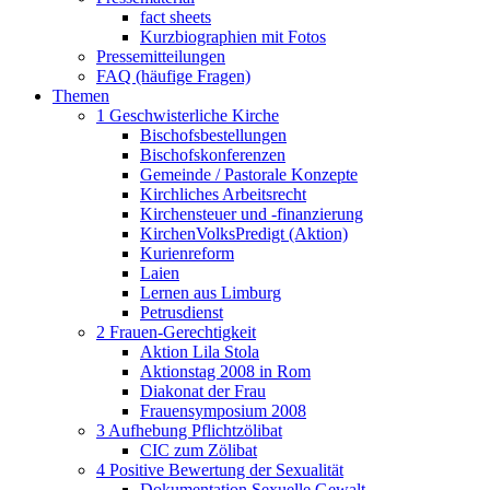
fact sheets
Kurzbiographien mit Fotos
Pressemitteilungen
FAQ (häufige Fragen)
Themen
1 Geschwisterliche Kirche
Bischofsbestellungen
Bischofskonferenzen
Gemeinde / Pastorale Konzepte
Kirchliches Arbeitsrecht
Kirchensteuer und -finanzierung
KirchenVolksPredigt (Aktion)
Kurienreform
Laien
Lernen aus Limburg
Petrusdienst
2 Frauen-Gerechtigkeit
Aktion Lila Stola
Aktionstag 2008 in Rom
Diakonat der Frau
Frauensymposium 2008
3 Aufhebung Pflichtzölibat
CIC zum Zölibat
4 Positive Bewertung der Sexualität
Dokumentation Sexuelle Gewalt