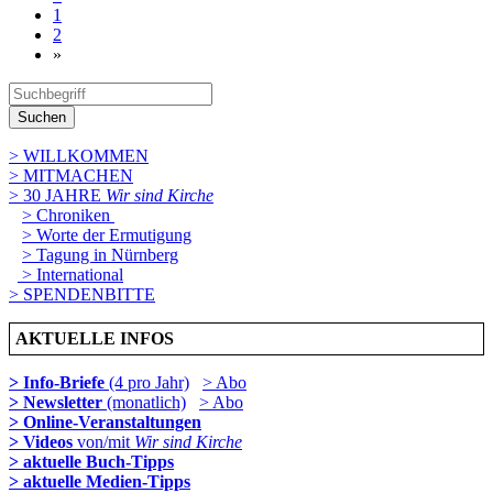
1
2
»
Suchen
> WILLKOMMEN
> MITMACHEN
> 30 JAHRE
Wir sind Kirche
> Chroniken
> Worte der Ermutigung
> Tagung in Nürnberg
> International
> SPENDENBITTE
AKTUELLE INFOS
> Info-Briefe
(4 pro Jahr)
> Abo
> Newsletter
(monatlich)
> Abo
> Online-Veranstaltungen
> Videos
von/mit
Wir sind Kirche
> aktuelle Buch-Tipps
> aktuelle Medien-Tipps