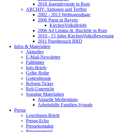
2018 Jugendsynode in Rom
ARCHIV: Aktionen und Treffen
2002 - 2013 Weltjugendtage
2006 Papst in Bayern
KirchenVolksBriefe
2006 Ad Limina dt. Bischöfe in Rom
2010 - 15 Jahre KirchenVolksBewegung
2011 Papstbesuch BRD
Infos & Materialien
Aktuelles
E-Mail-Newsletter
Faltblätter
Info-Briefe
Gelbe Reihe
Gottesdienste
Reform-Ticker
Reli-Unterricht
Sonstige Materialien
Aktuelle Medientipps
Arbeitshilfe Familien-Synode
Presse
LeserInnen-Briefe
Presse-Echo
Pressekontakte
Pressematerial