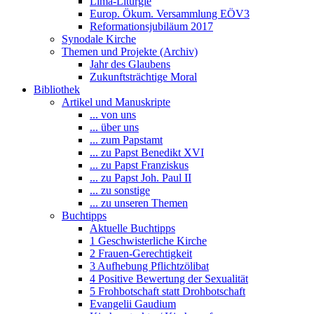
Lima-Liturgie
Europ. Ökum. Versammlung EÖV3
Reformationsjubiläum 2017
Synodale Kirche
Themen und Projekte (Archiv)
Jahr des Glaubens
Zukunftsträchtige Moral
Bibliothek
Artikel und Manuskripte
... von uns
... über uns
... zum Papstamt
... zu Papst Benedikt XVI
... zu Papst Franziskus
... zu Papst Joh. Paul II
... zu sonstige
... zu unseren Themen
Buchtipps
Aktuelle Buchtipps
1 Geschwisterliche Kirche
2 Frauen-Gerechtigkeit
3 Aufhebung Pflichtzölibat
4 Positive Bewertung der Sexualität
5 Frohbotschaft statt Drohbotschaft
Evangelii Gaudium