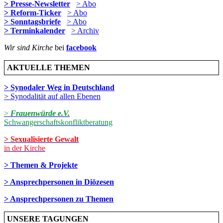
> Presse-Newsletter
> Abo
> Reform-Ticker
> Abo
> Sonntagsbriefe
> Abo
> Terminkalender
> Archiv
Wir sind Kirche
bei
facebook
AKTUELLE THEMEN
> Synodaler Weg in Deutschland
> Synodalität auf allen Ebenen
>
Frauenwürde e.V.
Schwangerschaftskonfliktberatung
> Sexualisierte Gewalt
in der Kirche
> Themen & Projekte
> Ansprechpersonen in Diözesen
> Ansprechpersonen zu Themen
UNSERE TAGUNGEN