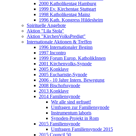
2000 Katholikentag Hamburg
1999 Ev. Kirchentag Stuttgart
1998 Katholikentag Mainz
1996 Kath. Kongress Hildesheim
Spirituelle Angebote
Aktion "Lila Stola"
Aktion "KirchenVolksPredigt"
Internationale Aktionen & Treffen
1996 Internationaler Beginn
1997 Incontro
1999 Forum Europ. KatholikInnen
2001 Kirchenvolks-Synode
2005 Konklave
2005 Eucharistie-Synode
2006 - 10 Jahre Intern. Bewegung
2008 Bischofssynode
2013 Konklave
2014 Familiensynode
Wir alle sind gefragt!
Umfragen zur Familiensynode
Instrumentum laboris
Synoden-Projekt in Rom
2015 Familiensynode
Umfragen Familiensynode 2015
2015 Council 50