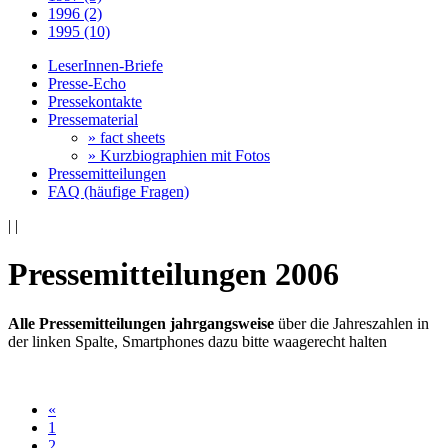
1996 (2)
1995 (10)
LeserInnen-Briefe
Presse-Echo
Pressekontakte
Pressematerial
» fact sheets
» Kurzbiographien mit Fotos
Pressemitteilungen
FAQ (häufige Fragen)
|
|
Pressemitteilungen 2006
Alle Pressemitteilungen jahrgangsweise
über die Jahreszahlen in
der linken Spalte, Smartphones dazu bitte waagerecht halten
«
1
2